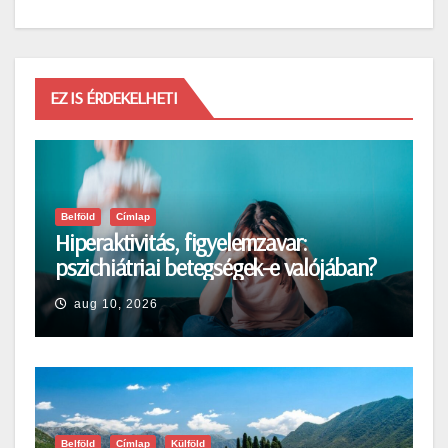
EZ IS ÉRDEKELHETI
Belföld
Címlap
Hiperaktivitás, figyelemzavar:
pszichiátriai betegségek-e valójában?
aug 10, 2026
Belföld
Címlap
Külföld