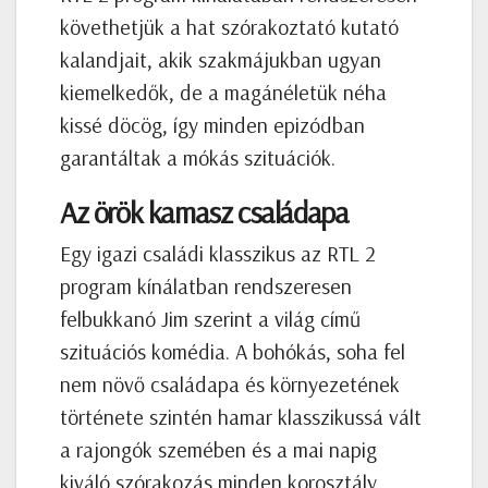
követhetjük a hat szórakoztató kutató
kalandjait, akik szakmájukban ugyan
kiemelkedők, de a magánéletük néha
kissé döcög, így minden epizódban
garantáltak a mókás szituációk.
Az örök kamasz családapa
Egy igazi családi klasszikus az RTL 2
program kínálatban rendszeresen
felbukkanó Jim szerint a világ című
szituációs komédia. A bohókás, soha fel
nem növő családapa és környezetének
története szintén hamar klasszikussá vált
a rajongók szemében és a mai napig
kiváló szórakozás minden korosztály