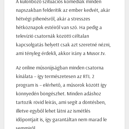
A különböző szituációs komédiák minden
napszakban felderítik az ember kedvét, akár
hétvégi pihenésről, akár a stresszes
hétköznapok estéiről van szó. Ha pedig a
televízió csatornák közötti céltalan
kapcsolgatás helyett csak azt szeretné nézni,
ami tényleg érdekli, akkor irány a Musor.tv.
Az online műsorújságban minden csatorna
kínálata – így természetesen az RTL 2
program is – elérhető, a műsorok között így
könnyedén böngészhet. Minden adáshoz
tartozik rövid leírás, ami segít a döntésben,
illetve egyből lehet látni az ismétlés
időpontjait is, így garantáltan nem marad le
semmiről.