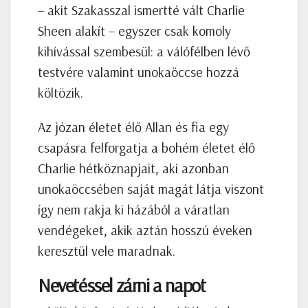
– akit Szakasszal ismertté vált Charlie
Sheen alakít – egyszer csak komoly
kihívással szembesül: a válófélben lévő
testvére valamint unokaöccse hozzá
költözik.
Az józan életet élő Allan és fia egy
csapásra felforgatja a bohém életet élő
Charlie hétköznapjait, aki azonban
unokaöccsében saját magát látja viszont
így nem rakja ki házából a váratlan
vendégeket, akik aztán hosszú éveken
keresztül vele maradnak.
Nevetéssel zárni a napot