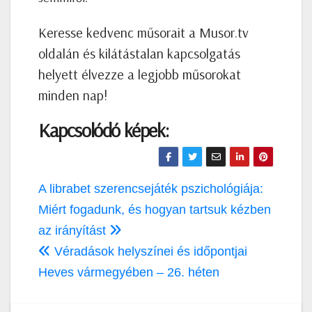
Keresse kedvenc műsorait a Musor.tv
oldalán és kilátástalan kapcsolgatás
helyett élvezze a legjobb műsorokat
minden nap!
Kapcsolódó képek:
Bejegyzés
A librabet szerencsejáték pszichológiája:
navigáció
Miért fogadunk, és hogyan tartsuk kézben
az irányítást
Véradások helyszínei és időpontjai
Heves vármegyében – 26. héten