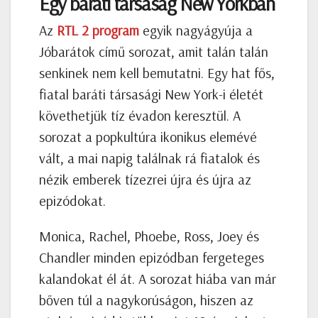
Egy baráti társaság New Yorkban
Az
RTL 2 program
egyik nagyágyúja a
Jóbarátok című sorozat, amit talán talán
senkinek nem kell bemutatni. Egy hat fős,
fiatal baráti társasági New York-i életét
követhetjük tíz évadon keresztül. A
sorozat a popkultúra ikonikus elemévé
vált, a mai napig találnak rá fiatalok és
nézik emberek tízezrei újra és újra az
epizódokat.
Monica, Rachel, Phoebe, Ross, Joey és
Chandler minden epizódban fergeteges
kalandokat él át. A sorozat hiába van már
bőven túl a nagykorúságon, hiszen az