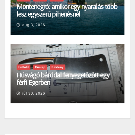
Montenegró: amikor egy nyaralás több
lesz egyszerű pihenésnél
aug 3, 2026
Belföld
Címlap
Kékfény
Húsvágó bárddal fenyegetőzőtt egy
férfi Egerben
júl 30, 2026