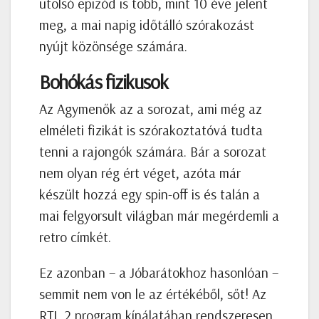
utolsó epizód is több, mint 10 éve jelent
meg, a mai napig időtálló szórakozást
nyújt közönsége számára.
Bohókás fizikusok
Az Agymenők az a sorozat, ami még az
elméleti fizikát is szórakoztatóvá tudta
tenni a rajongók számára. Bár a sorozat
nem olyan rég ért véget, azóta már
készült hozzá egy spin-off is és talán a
mai felgyorsult világban már megérdemli a
retro címkét.
Ez azonban – a Jóbarátokhoz hasonlóan –
semmit nem von le az értékéből, sőt! Az
RTL 2 program kínálatában rendszeresen