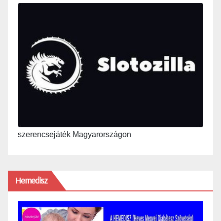
szerencsejáték Magyarországon
Hemedisz