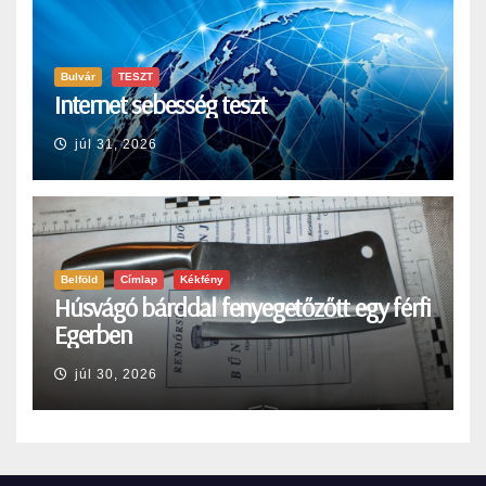
Bulvár
TESZT
Internet sebesség teszt
júl 31, 2026
Belföld
Címlap
Kékfény
Húsvágó bárddal fenyegetőzőtt egy férfi
Egerben
júl 30, 2026