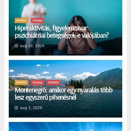
Belföld
Címlap
Hiperaktivitás, figyelemzavar:
pszichiátriai betegségek-e valójában?
aug 10, 2026
Belföld
Címlap
Külföld
Montenegró: amikor egy nyaralás több
lesz egyszerű pihenésnél
aug 3, 2026