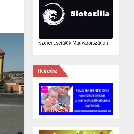
szerencsejáték Magyarországon
Hemedisz