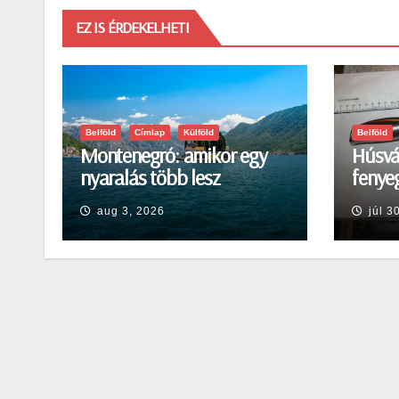
EZ IS ÉRDEKELHETI
Belföld
Címlap
Külföld
Belföld
Montenegró: amikor egy
Húsvá
nyaralás több lesz
fenyeg
egyszerű pihenésnél
Egerb
aug 3, 2026
júl 3