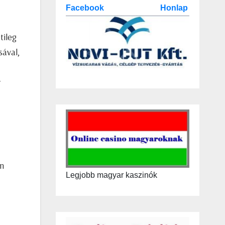
Facebook
Honlap
tileg
sával,
y
em
Legjobb magyar kaszinók