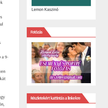
ék
Lemon Kaszinó
es
ul
Fotózás
s
 a 9-
yen
nkát
agy
Részletekért kattintás a linkekre
őn,