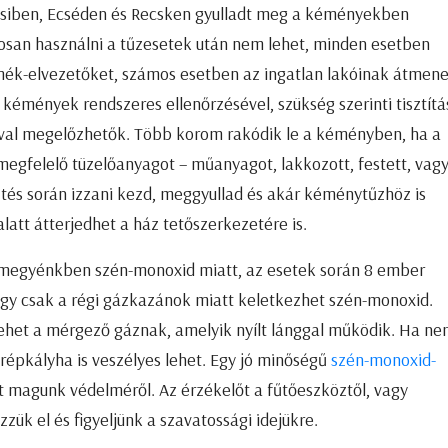
siben, Ecséden és Recsken gyulladt meg a kéményekben
san használni a tűzesetek után nem lehet, minden esetben
rmék-elvezetőket, számos esetben az ingatlan lakóinak átmene
a kémények rendszeres ellenőrzésével, szükség szerinti tisztítá
val megelőzhetők. Több korom rakódik le a kéményben, ha a
gfelelő tüzelőanyagot – műanyagot, lakkozott, festett, vag
űtés során izzani kezd, meggyullad és akár kéménytűzhöz is
att átterjedhet a ház tetőszerkezetére is.
t megyénkben szén-monoxid miatt, az esetek során 8 ember
ogy csak a régi gázkazánok miatt keletkezhet szén-monoxid.
lehet a mérgező gáznak, amelyik nyílt lánggal működik. Ha n
erépkályha is veszélyes lehet. Egy jó minőségű
szén-monoxid-
 magunk védelméről. Az érzékelőt a fűtőeszköztől, vagy
ük el és figyeljünk a szavatossági idejükre.