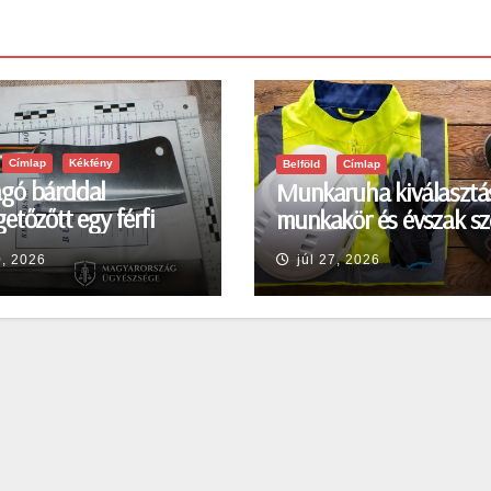
Címlap
Kékfény
Belföld
Címlap
gó bárddal
Munkaruha kiválasztá
etőzőtt egy férfi
munkakör és évszak sz
en
0, 2026
júl 27, 2026