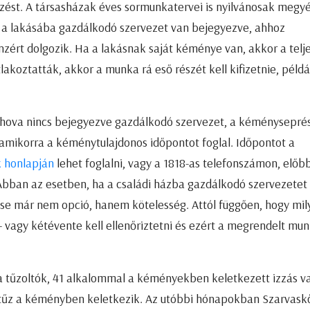
rzést. A társasházak éves sormunkatervei is nyilvánosak megy
de a lakásába gazdálkodó szervezet van bejegyezve, ahhoz
rt dolgozik. Ha a lakásnak saját kéménye van, akkor a telj
koztatták, akkor a munka rá eső részét kell kifizetnie, példá
 ahova nincs bejegyezve gazdálkodó szervezet, a kéménysepré
amikorra a kéménytulajdonos időpontot foglal. Időpontot a
 honlapján
lehet foglalni, vagy a 1818-as telefonszámon, előbb
Abban az esetben, ha a családi házba gazdálkodó szervezetet
e már nem opció, hanem kötelesség. Attól függően, hogy mil
 vagy kétévente kell ellenőriztetni és ezért a megrendelt mu
 tűzoltók, 41 alkalommal a kéményekben keletkezett izzás v
ástűz a kéményben keletkezik. Az utóbbi hónapokban Szarvask