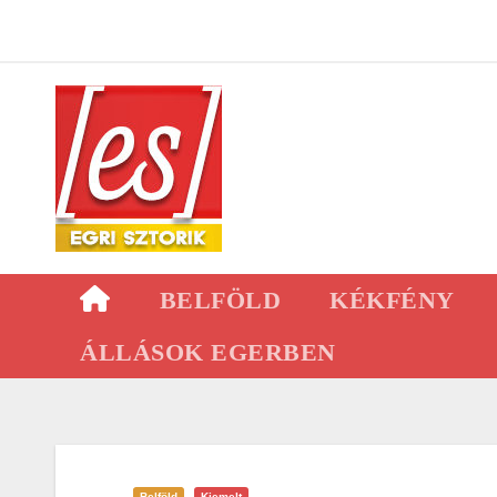
Skip
to
content
BELFÖLD
KÉKFÉNY
ÁLLÁSOK EGERBEN
Belföld
Kiemelt