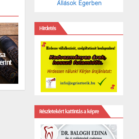
Hirdetés
sa
erint
Részletekért kattintás a képre