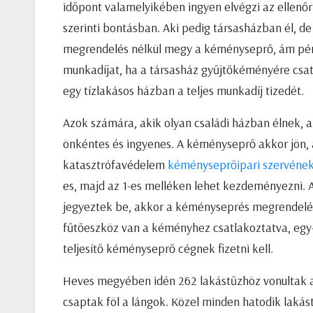
időpont valamelyikében ingyen elvégzi az ellenő
szerinti bontásban. Aki pedig társasházban él, 
megrendelés nélkül megy a kéményseprő, ám pénzé
munkadíjat, ha a társasház gyűjtőkéményére csatla
egy tízlakásos házban a teljes munkadíj tizedét.
Azok számára, akik olyan családi házban élnek,
önkéntes és ingyenes. A kéményseprő akkor jön, 
katasztrófavédelem
kéményseprőipari szervének
es, majd az 1-es melléken lehet kezdeményezni. 
jegyeztek be, akkor a kéményseprés megrendelés
fűtőeszköz van a kéményhez csatlakoztatva, egy-
teljesítő kéményseprő cégnek fizetni kell.
Heves megyében idén 262 lakástűzhöz vonultak a
csaptak föl a lángok. Közel minden hatodik lak