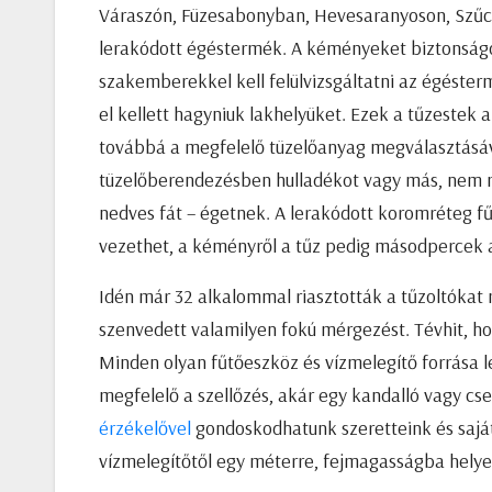
Váraszón, Füzesabonyban, Hevesaranyoson, Szűc
lerakódott égéstermék. A kéményeket biztonságo
szakemberekkel kell felülvizsgáltatni az égéste
el kellett hagyniuk lakhelyüket. Ezek a tűzestek 
továbbá a megfelelő tüzelőanyag megválasztásá
tüzelőberendezésben hulladékot vagy más, nem me
nedves fát – égetnek. A lerakódott koromréteg f
vezethet, a kéményről a tűz pedig másodpercek al
Idén már 32 alkalommal riasztották a tűzoltóka
szenvedett valamilyen fokú mérgezést. Tévhit, h
Minden olyan fűtőeszköz és vízmelegítő forrása 
megfelelő a szellőzés, akár egy kandalló vagy cs
érzékelővel
gondoskodhatunk szeretteink és saját
vízmelegítőtől egy méterre, fejmagasságba helyezz