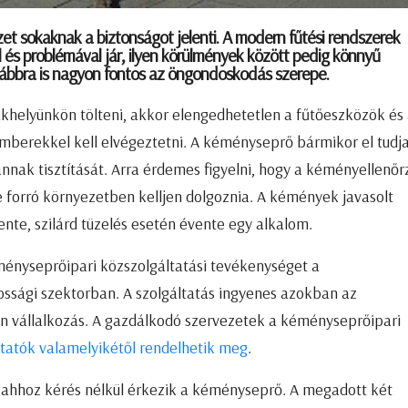
et sokaknak a biztonságot jelenti. A modern fűtési rendszerek
és problémával jár, ilyen körülmények között pedig könnyű
ovábbra is nagyon fontos az öngondoskodás szerepe.
akhelyünkön tölteni, akkor elengedhetetlen a fűtőeszközök és
mberekkel kell elvégeztetni. A kéményseprő bármikor el tudj
nnak tisztítását. Arra érdemes figyelni, hogy a kéményellenőr
forró környezetben kelljen dolgoznia. A kémények javasolt
nte, szilárd tüzelés esetén évente egy alkalom.
ményseprőipari közszolgáltatási tevékenységet a
ossági szektorban. A szolgáltatás ingyenes azokban az
n vállalkozás. A gazdálkodó szervezetek a kéményseprőipari
ltatók valamelyikétől rendelhetik meg
.
, ahhoz kérés nélkül érkezik a kéményseprő. A megadott két