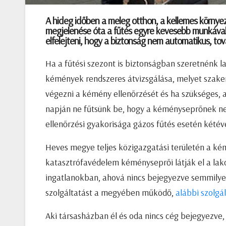
A hideg időben a meleg otthon, a kellemes környez
megjelenése óta a fűtés egyre kevesebb munkával 
elfelejteni, hogy a biztonság nem automatikus, t
Ha a fűtési szezont is biztonságban szeretnénk l
kémények rendszeres átvizsgálása, melyet szake
végezni a kémény ellenőrzését és ha szükséges, a
napján ne fűtsünk be, hogy a kéményseprőnek ne 
ellenőrzési gyakorisága gázos fűtés esetén kétéve
Heves megye teljes közigazgatási területén a ké
katasztrófavédelem kéményseprői látják el a lak
ingatlanokban, ahová nincs bejegyezve semmilye
szolgáltatást a megyében működő,
alábbi szolgá
Aki társasházban él és oda nincs cég bejegyezve