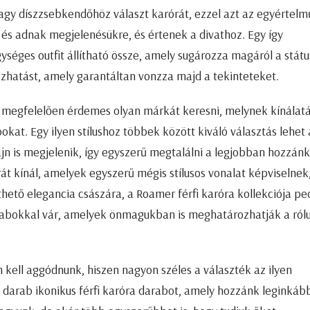
gy díszzsebkendőhöz választ karórát, ezzel azt az egyértelm
és adnak megjelenésükre, és értenek a divathoz. Egy így
gységes outfit állítható össze, amely sugározza magáról a státu
sszhatást, amely garantáltan vonzza majd a tekinteteket.
k megfelelően érdemes olyan márkát keresni, melynek kínálat
bokat. Egy ilyen stílushoz többek között kiváló választás lehet 
zájn is megjelenik, így egyszerű megtalálni a legjobban hozzánk 
rát kínál, amelyek egyszerű mégis stílusos vonalat képviselnek,
hető elegancia császára, a Roamer férfi karóra kollekciója pe
 darabokkal vár, amelyek önmagukban is meghatározhatják a ról
 kell aggódnunk, hiszen nagyon széles a választék az ilyen
y darab ikonikus férfi karóra darabot, amely hozzánk leginkáb