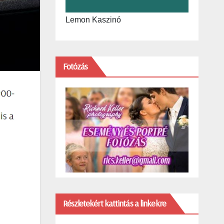
Lemon Kaszinó
Fotózás
Részletekért kattintás a linkekre