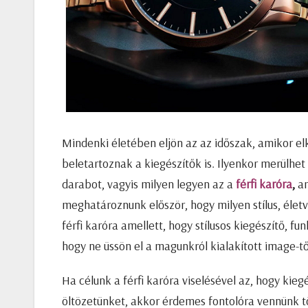
Mindenki életében eljön az az időszak, amikor e
beletartoznak a kiegészítők is. Ilyenkor merülhe
darabot, vagyis milyen legyen az a
férfi karóra
,
am
meghatároznunk először, hogy milyen stílus, életv
férfi karóra amellett, hogy stílusos kiegészítő, fu
hogy ne üssön el a magunkról kialakított image-t
Ha célunk a férfi karóra viselésével az, hogy kie
öltözetünket, akkor érdemes fontolóra vennünk tö