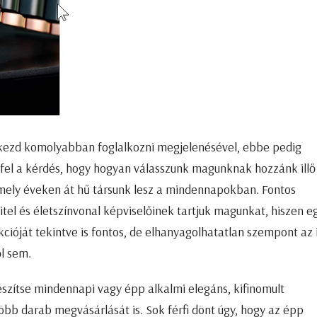
lkezd komolyabban foglalkozni megjelenésével, ebbe pedig
t fel a kérdés, hogy hogyan válasszunk magunknak hozzánk illő
ely éveken át hű társunk lesz a mindennapokban. Fontos
itel és életszínvonal képviselőinek tartjuk magunkat, hiszen e
nkcióját tekintve is fontos, de elhanyagolhatatlan szempont az i
ől sem.
gészítse mindennapi vagy épp alkalmi elegáns, kifinomult
bb darab megvásárlását is. Sok férfi dönt úgy, hogy az épp