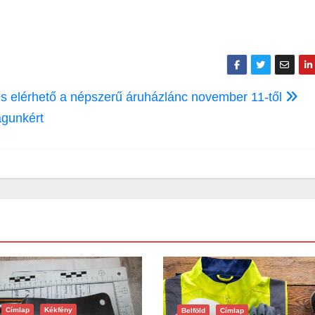
 is elérhető a népszerű áruházlánc november 11-től
águnkért
Címlap
Kékfény
Belföld
Címlap