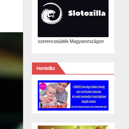
szerencsejáték Magyarországon
Hemedisz