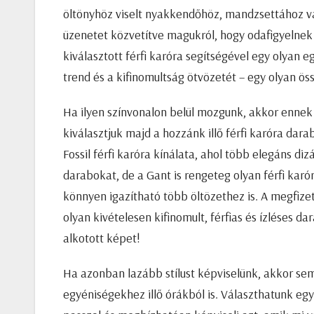
öltönyhöz viselt nyakkendőhöz, mandzsettához va
üzenetet közvetítve magukról, hogy odafigyelnek 
kiválasztott férfi karóra segítségével egy olyan e
trend és a kifinomultság ötvözetét – egy olyan ö
Ha ilyen színvonalon belül mozgunk, akkor enne
kiválasztjuk majd a hozzánk illő férfi karóra dara
Fossil férfi karóra kínálata, ahol több elegáns di
darabokat, de a Gant is rengeteg olyan férfi karó
könnyen igazítható több öltözethez is. A megfizet
olyan kivételesen kifinomult, férfias és ízléses
alkotott képet!
Ha azonban lazább stílust képviselünk, akkor sem
egyéniségekhez illő órákból is. Választhatunk eg