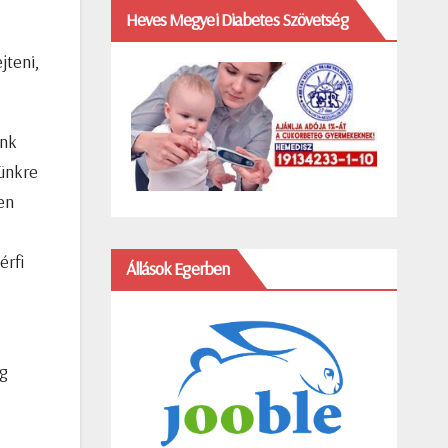
Heves Megyei Diabetes Szövetség
jteni,
ünk
günkre
en
érfi
Állások Egerben
eg