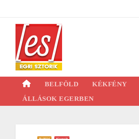
Skip
to
content
BELFÖLD
KÉKFÉNY
ÁLLÁSOK EGERBEN
Belföld
Kiemelt