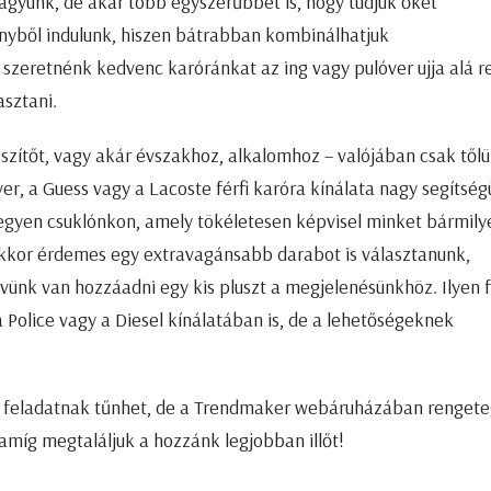
agyunk, de akár több egyszerűbbet is, hogy tudjuk őket
őnyből indulunk, hiszen bátrabban kombinálhatjuk
 szeretnénk kedvenc karóránkat az ing vagy pulóver ujja alá re
sztani.
észítőt, vagy akár évszakhoz, alkalomhoz – valójában csak től
ver, a Guess vagy a Lacoste férfi karóra kínálata nagy segítsé
egyen csuklónkon, amely tökéletesen képvisel minket bármily
 akkor érdemes egy extravagánsabb darabot is választanunk,
vünk van hozzáadni egy kis pluszt a megjelenésünkhöz. Ilyen f
 Police vagy a Diesel kínálatában is, de a lehetőségeknek
héz feladatnak tűnhet, de a Trendmaker webáruházában renget
amíg megtaláljuk a hozzánk legjobban illőt!