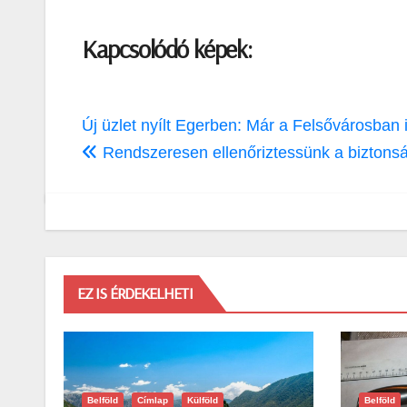
Kapcsolódó képek:
Bejegyzés
Új üzlet nyílt Egerben: Már a Felsővárosban
navigáció
Rendszeresen ellenőriztessünk a biztons
EZ IS ÉRDEKELHETI
Belföld
Címlap
Külföld
Belföld