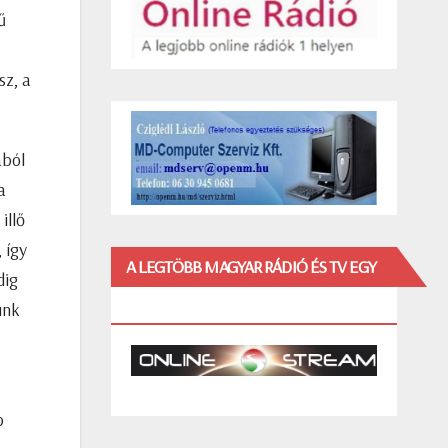
ű
sz, a
ából
a
illő
 így
A LEGTÖBB MAGYAR RÁDIÓ ÉS TV EGY
dig
HELYEN!
unk
b