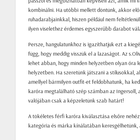
passzol és megbízhatóan képviseli azt, amik mi v
kombinálni. Ha utóbbi mellett döntünk, akkor el
ruhadarabjainkkal, hiszen például nem feltétlenül
ilyen viselethez érdemes egyszerűbb darabot vála
Persze, hangulatunkhoz is igazíthatjuk ezt a kieg
függ, hogy meddig visszük el a lazaságot. Az s.Oli
lehet abban, hogy minden helyzetben olyan óra l
helyzetben. Ha szeretünk játszani a stílusokkal,
amellyel bármilyen outfit-et feldobhatunk, ha ked
karóra megtalálható szép számban az Ingersoll, a
valójában csak a képzeletünk szab határt!
A tökéletes férfi karóra kiválasztása elsőre ne
kategória és márka kínálatában keresgélhetünk, 