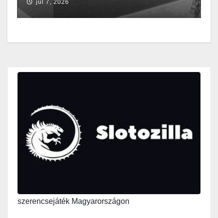
júl 7, 2026
szerencsejáték Magyarországon