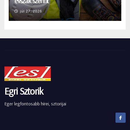
évszak szerint
júl 27, 2026
Egri Sztorik
Eger legfontosabb hírei, sztorijai