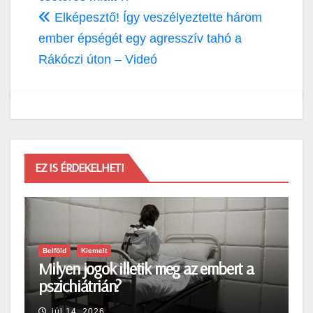
Elképesztő! Így veszélyeztette három
ember épségét egy agresszív tahó a
Rákóczi úton – Videó
EZ IS ÉRDEKELHETI
Belföld
Kiemelt
Milyen jogok illetik meg az embert a
pszichiátrián?
júl 14, 2026