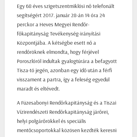
Egy 68 éves szigetszentmiklósi nő telefonált
segítségért 2017. január 28-án 14 óra 24
perckor a Heves Megyei Rendőr-
főkapitányság Tevékenység-irányítási
Központjába. A kétségbe esett nő a
rendőröknek elmondta, hogy férjével
Poroszlóról indultak gyalogtúrára a befagyott
Tisza-tó jegén, azonban egy idő után a férfi
visszament a partra, így a feleség egyedül
maradt és eltévedt.
A Füzesabonyi Rendőrkapitányság és a Tiszai
Vízirendészeti Rendőrkapitányság járőrei,
helyi polgárőrökkel és speciális
mentőcsoportokkal közösen kezdték keresni