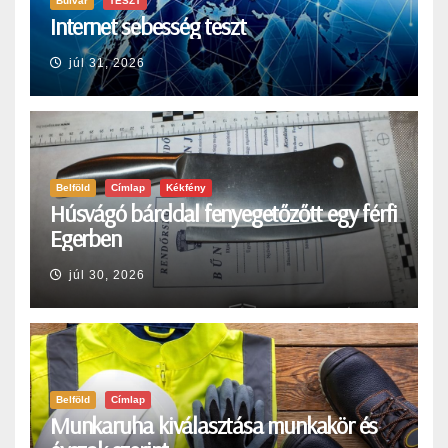
Bulvár
TESZT
Internet sebesség teszt
júl 31, 2026
Belföld
Címlap
Kékfény
Húsvágó bárddal fenyegetőzőtt egy férfi
Egerben
júl 30, 2026
Belföld
Címlap
Munkaruha kiválasztása munkakör és