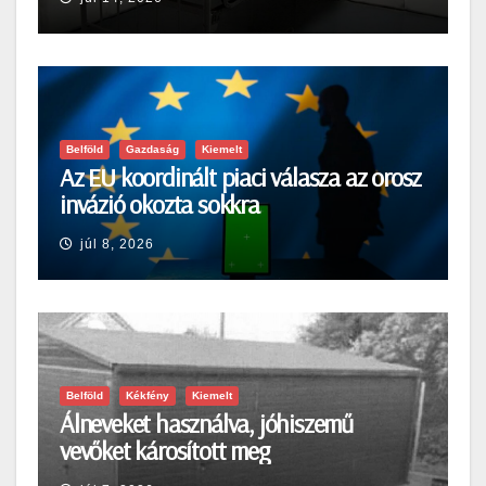
Belföld
Gazdaság
Kiemelt
Az EU koordinált piaci válasza az orosz
invázió okozta sokkra
júl 8, 2026
Belföld
Kékfény
Kiemelt
Álneveket használva, jóhiszemű
vevőket károsított meg