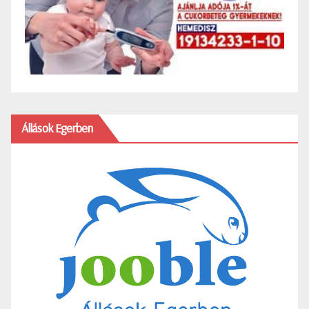
Állások Egerben