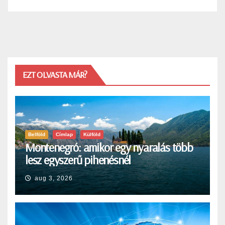
EZT OLVASTA MÁR?
Belföld
Címlap
Külföld
Montenegró: amikor egy nyaralás több
lesz egyszerű pihenésnél
aug 3, 2026