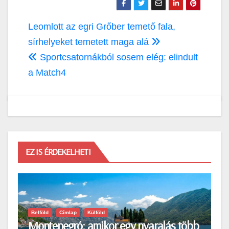
Bejegyzés
Leomlott az egri Grőber temető fala,
navigáció
sírhelyeket temetett maga alá
Sportcsatornákból sosem elég: elindult
a Match4
EZ IS ÉRDEKELHETI
Belföld
Címlap
Külföld
Montenegró: amikor egy nyaralás több