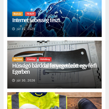
Bulvár
TESZT
Internet sebesség teszt
júl 31, 2026
Belföld
Címlap
Kékfény
Húsvágó bárddal fenyegetőzőtt egy férfi
Egerben
júl 30, 2026