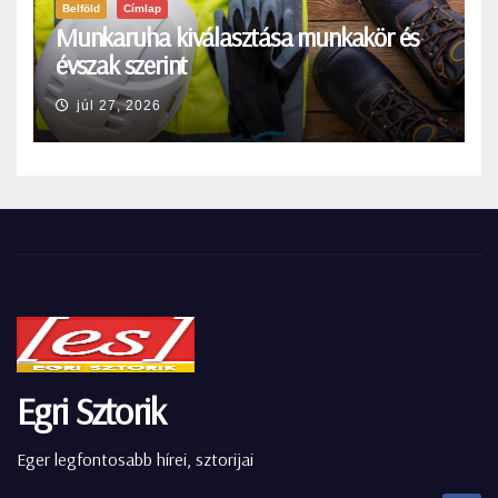
Belföld
Címlap
Munkaruha kiválasztása munkakör és
évszak szerint
júl 27, 2026
Egri Sztorik
Eger legfontosabb hírei, sztorijai