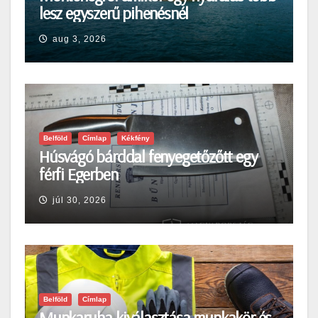
lesz egyszerű pihenésnél
aug 3, 2026
Belföld
Címlap
Kékfény
Húsvágó bárddal fenyegetőzőtt egy
férfi Egerben
júl 30, 2026
Belföld
Címlap
Munkaruha kiválasztása munkakör és