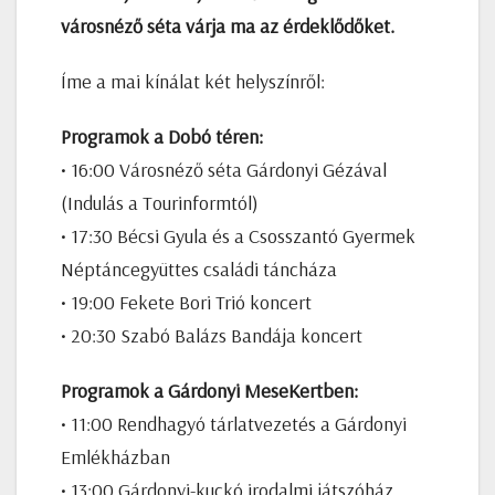
városnéző séta várja ma az érdeklődőket.
Íme a mai kínálat két helyszínről:
Programok a Dobó téren:
• 16:00 Városnéző séta Gárdonyi Gézával
(Indulás a Tourinformtól)
• 17:30 Bécsi Gyula és a Csosszantó Gyermek
Néptáncegyüttes családi táncháza
• 19:00 Fekete Bori Trió koncert
• 20:30 Szabó Balázs Bandája koncert
Programok a Gárdonyi MeseKertben:
• 11:00 Rendhagyó tárlatvezetés a Gárdonyi
Emlékházban
• 13:00 Gárdonyi-kuckó irodalmi játszóház