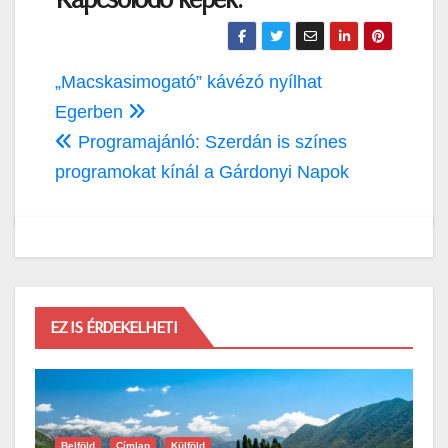
Bejegyzés
„Macskasimogató” kávézó nyílhat
navigáció
Egerben
Programajánló: Szerdán is színes
programokat kínál a Gárdonyi Napok
EZ IS ÉRDEKELHETI
Belföld
Címlap
Külföld