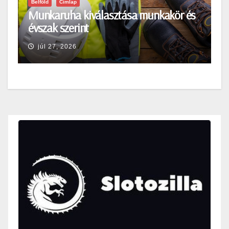
Belföld
Címlap
Munkaruha kiválasztása munkakör és
évszak szerint
júl 27, 2026