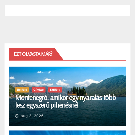
EZT OLVASTA MÁR?
Belföld
Címlap
Külföld
Montenegró: amikor egy nyaralás több
lesz egyszerű pihenésnél
aug 3, 2026