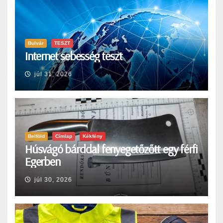
Bulvár
TESZT
Internet sebesség teszt
júl 31, 2026
Belföld
Címlap
Kékfény
Húsvágó bárddal fenyegetőzőtt egy férfi
Egerben
júl 30, 2026