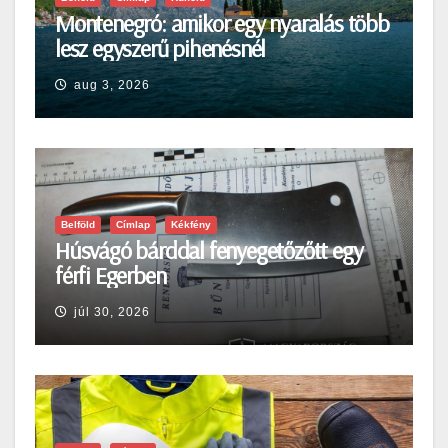
Montenegró: amikor egy nyaralás több
lesz egyszerű pihenésnél
aug 3, 2026
Belföld
Címlap
Kékfény
Húsvágó bárddal fenyegetőzőtt egy
férfi Egerben
júl 30, 2026