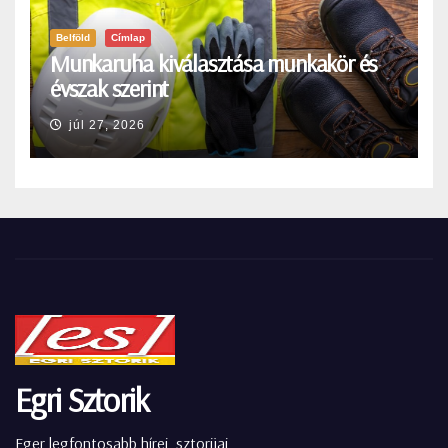
Belföld
Címlap
Munkaruha kiválasztása munkakör és
évszak szerint
júl 27, 2026
Egri Sztorik
Eger legfontosabb hírei, sztorijai