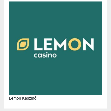
Lemon Kaszinó