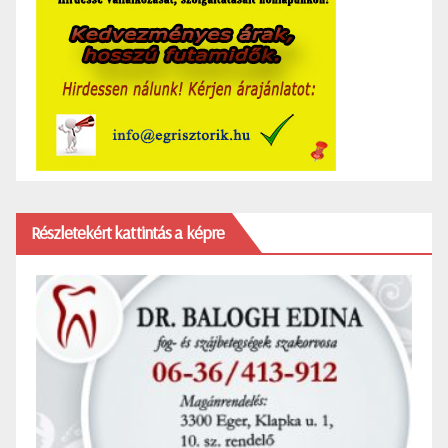
Részletekért kattintás a képre