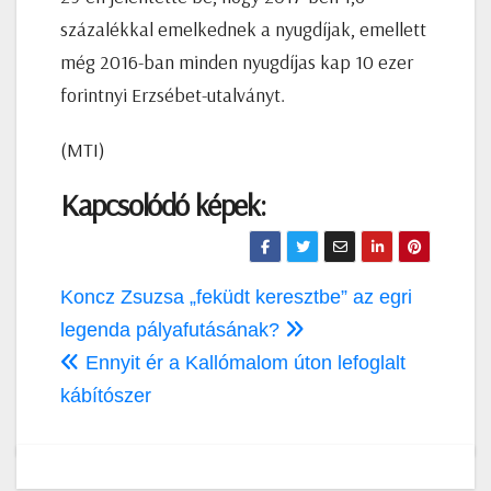
százalékkal emelkednek a nyugdíjak, emellett
még 2016-ban minden nyugdíjas kap 10 ezer
forintnyi Erzsébet-utalványt.
(MTI)
Kapcsolódó képek:
Bejegyzés
Koncz Zsuzsa „feküdt keresztbe” az egri
navigáció
legenda pályafutásának?
Ennyit ér a Kallómalom úton lefoglalt
kábítószer