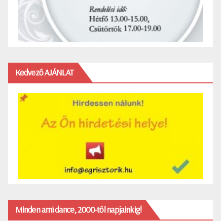
Kedvező AJÁNLAT
Minden ami dance, 2000-től napjainkig!