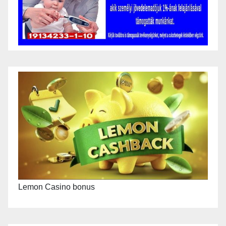
Lemon Casino bonus