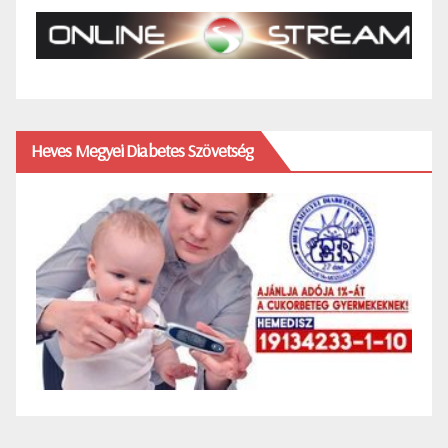
Heves Megyei Diabetes Szövetség