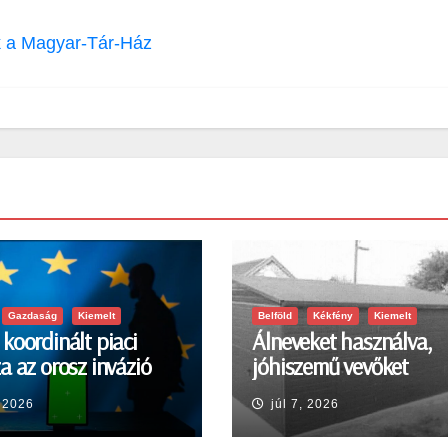
k a Magyar-Tár-Ház
Gazdaság
Kiemelt
Belföld
Kékfény
Kiemelt
koordinált piaci
Álneveket használva,
a az orosz invázió
jóhiszemű vevőket
a sokkra
károsított meg
, 2026
júl 7, 2026