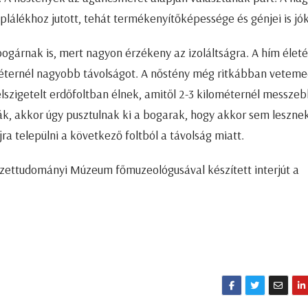
plálékhoz jutott, tehát termékenyítőképessége és génjei is jók
ogárnak is, mert nagyon érzékeny az izoláltságra. A hím élet
méternél nagyobb távolságot. A nőstény még ritkábban veteme
lszigetelt erdőfoltban élnek, amitől 2-3 kilométernél messze
ják, akkor úgy pusztulnak ki a bogarak, hogy akkor sem lesznek
ra települni a következő foltból a távolság miatt.
zettudományi Múzeum főmuzeológusával készített interjút a