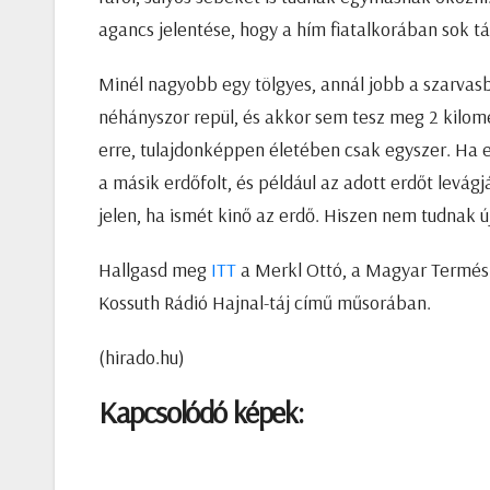
agancs jelentése, hogy a hím fiatalkorában sok tá
Minél nagyobb egy tölgyes, annál jobb a szarvasb
néhányszor repül, és akkor sem tesz meg 2 kilo
erre, tulajdonképpen életében csak egyszer. Ha e
a másik erdőfolt, és például az adott erdőt levág
jelen, ha ismét kinő az erdő. Hiszen nem tudnak új
Hallgasd meg
ITT
a Merkl Ottó, a Magyar Termés
Kossuth Rádió Hajnal-táj című műsorában.
(hirado.hu)
Kapcsolódó képek: