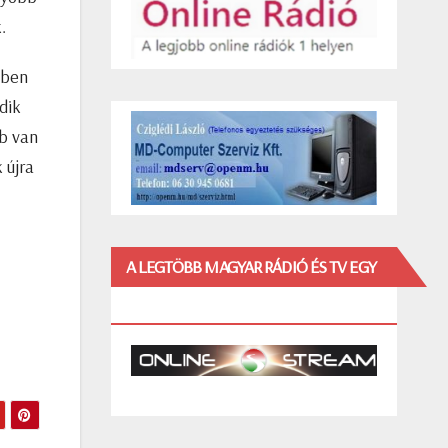
.
ében
dik
bb van
 újra
A LEGTÖBB MAGYAR RÁDIÓ ÉS TV EGY
HELYEN!