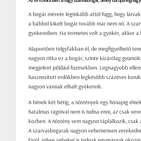
Az év rovara idén a nagy szarvasbogár, amely Európa legnagyo
A bogár mérete leginkább attól függ, hogy lárva
a bábból kikelt bogár tovább már nem nő. A szarvas
gyökereiben. Ha termetes volt a gyökér, akkor a 
Alapvetően tölgyfákban él, de megfigyelhető tend
nagyon ritka ez a bogár, szinte kizárólag gyümöl
megjelent például füzesekben. Legnagyobb ellensé
hasznosított erdőkben legkésőbb százéves korukb
nagyon vannak elhalt gyökereik.
A hímek két hétig, a nőstények egy hónapig élnek
hatalmas rágóival nem is tudna enni, az csak ver
közben. A nőstény sem nagyon táplálkozik, csak a
A szarvasbogarak nagyon vehemensen verekednek.
fáról, súlyos sebeket is tudnak egymásnak okozn