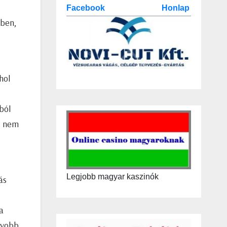
Facebook
Honlap
tben,
hol
ból
, nem
Legjobb magyar kaszinók
ás
a
gyobb