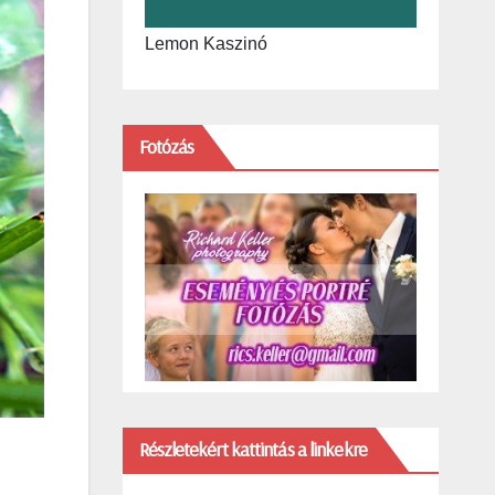
Lemon Kaszinó
Fotózás
Részletekért kattintás a linkekre