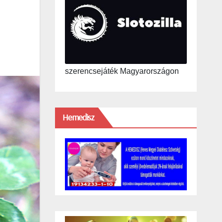
szerencsejáték Magyarországon
Hemedisz