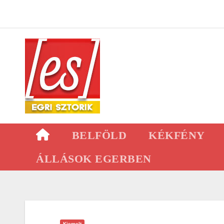
Skip
to
content
BELFÖLD
KÉKFÉNY
ÁLLÁSOK EGERBEN
Kiemelt