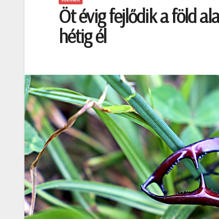
Öt évig fejlődik a föld al
hétig él