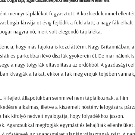
bb bogárfaja, agancsszerű képződményeiről mindenki felismeri.
ként mennyi táplálékot fogyasztott. A közhiedelemmel ellenté
bogár lárvája öt évig fejlődik a föld alatt, a nagy fák elhalt
bogár nagyra nő, mert volt elegendő tápláléka.
encia, hogy más fajokra is kezd áttérni. Nagy-Britanniában, a
csfák és parkokban lévő díszfák gyökerein él. De már nálunk is
ge a nagy tölgyfák eltávolítása az erdőkből. A gazdasági cél
an kivágják a fákat, ekkor a fák még erejük teljében vannak
. Kifejlett állapotukban semmivel nem táplálkoznak, a hím
ekedésre alkalmas, illetve a kiszemelt nőstény lefogására párz
 fák kifolyó nedveit nyalogatja, hogy folyadékhoz jusson.
 Agancsukkal megfogják egymást és lehajítják ellenfelüket 
i. A nőstények az agancsméret alapján választanak párt. A na