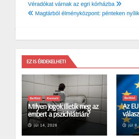
Bejegyzés
Véradókat várnak az egri kórházba
navigáció
Magtárból élményközpont: pénteken nyíli
EZ IS ÉRDEKELHETI
Belföld
Belföld
Kiemelt
Az EU 
Milyen jogok illetik meg az
válasz
embert a pszichiátrián?
okozt
júl 14, 2026
júl 8