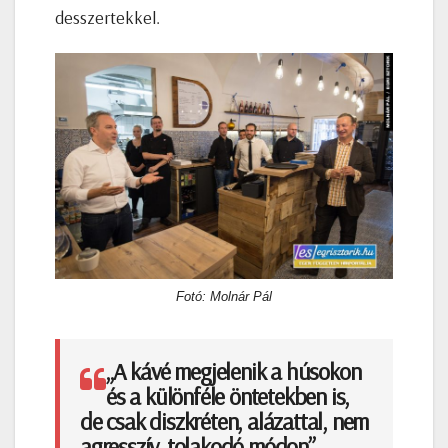
desszertekkel.
Fotó: Molnár Pál
„A kávé megjelenik a húsokon
és a különféle öntetekben is,
de csak diszkréten, alázattal, nem
agresszív, tolakodó módon”