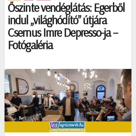
Őszinte vendéglátás: Egerből
indul „világhódító” útjára
Csernus Imre Depresso-ja –
Fotógaléria