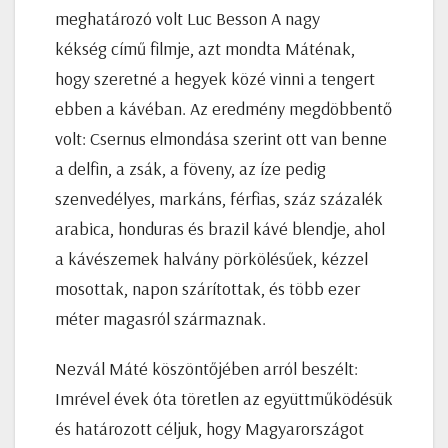
meghatározó volt Luc Besson A nagy
kékség című filmje, azt mondta Máténak,
hogy szeretné a hegyek közé vinni a tengert
ebben a kávéban. Az eredmény megdöbbentő
volt: Csernus elmondása szerint ott van benne
a delfin, a zsák, a föveny, az íze pedig
szenvedélyes, markáns, férfias, száz százalék
arabica, honduras és brazil kávé blendje, ahol
a kávészemek halvány pörkölésűek, kézzel
mosottak, napon szárítottak, és több ezer
méter magasról származnak.
Nezvál Máté köszöntőjében arról beszélt:
Imrével évek óta töretlen az együttműködésük
és határozott céljuk, hogy Magyarországot