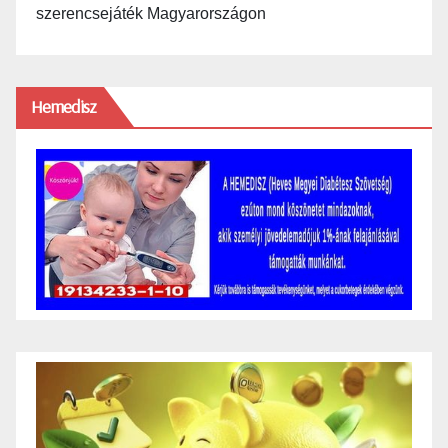
szerencsejáték Magyarországon
Hemedisz