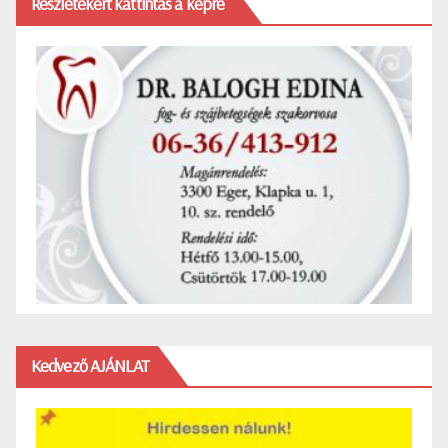
Részletekért kattintás a képre
Kedvező AJÁNLAT