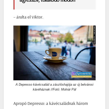
– árulta el Viktor.
A Depresso kávécsalád a zászlóshajója az új belvárosi
kávéháznak //Fotó: Molnár Pál
Apropó Depresso: a kávécsaládnak három