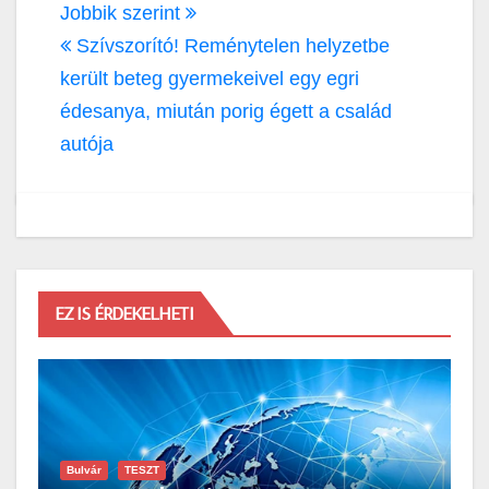
Jobbik szerint
Szívszorító! Reménytelen helyzetbe
került beteg gyermekeivel egy egri
édesanya, miután porig égett a család
autója
EZ IS ÉRDEKELHETI
Bulvár
TESZT