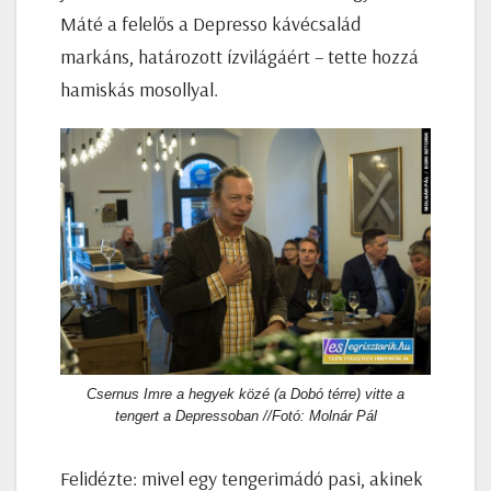
Máté a felelős a Depresso kávécsalád
markáns, határozott ízvilágáért – tette hozzá
hamiskás mosollyal.
Csernus Imre a hegyek közé (a Dobó térre) vitte a
tengert a Depressoban //Fotó: Molnár Pál
Felidézte: mivel egy tengerimádó pasi, akinek