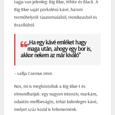
tagja van jelenleg: Big Blue, White és Black. A
Big Blue saját pörkölésű kávé, három
termőhelyről: Guatemalaból, Hondurasból és
Brazíliából.
„Ha egy kávé emléket hagy
maga után, ahogy egy bor is,
akkor nekem az már kiváló”
– vallja Csernus Imre.
Nos, mi is megkóstoltuk a Big Blue-t és
elmondhatjuk: egy nagyon intenzív, markáns,
odaütős-mellbevágós, tehát különleges kávé,
melyet száz közül is felismernénk.