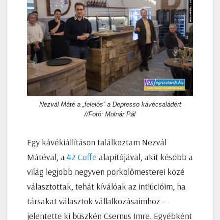
Nezvál Máté a „felelős” a Depresso kávécsaládért
//Fotó: Molnár Pál
Egy kávékiállításon találkoztam Nezvál
Mátéval, a
42 Coffe
alapítójával, akit később a
világ legjobb negyven pörkölőmesterei közé
választottak, tehát kíválóak az intiúcióim, ha
társakat választok vállalkozásaimhoz –
jelentette ki büszkén Csernus Imre. Egyébként