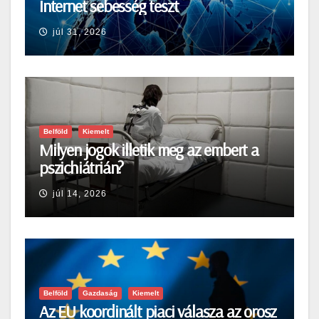
Internet sebesség teszt
júl 31, 2026
Belföld
Kiemelt
Milyen jogok illetik meg az embert a
pszichiátrián?
júl 14, 2026
Belföld
Gazdaság
Kiemelt
Az EU koordinált piaci válasza az orosz