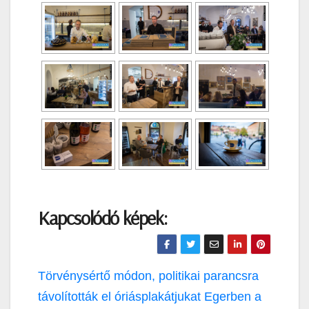
Kapcsolódó képek:
Bejegyzés
Törvénysértő módon, politikai parancsra
navigáció
távolították el óriásplakátjukat Egerben a