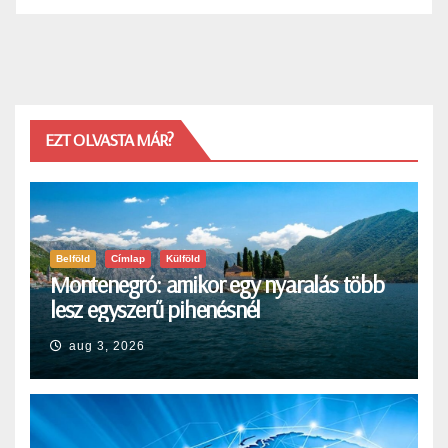
EZT OLVASTA MÁR?
Belföld
Címlap
Külföld
Montenegró: amikor egy nyaralás több
lesz egyszerű pihenésnél
aug 3, 2026