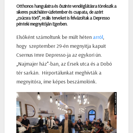
Otthonos hangulatra és őszinte vendéglátásra törekszik a
sikeres pszichiáter-üzletember és csapata, de azért
„csúcsra törő”, reális terveket is felvázoltak a Depresso
pénteki megnyitóján Egerben.
Elsőként számoltunk be múlt héten
arról
,
hogy szeptember 29-én megnyitja kapuit
Csernus Imre Depresso-ja az egykori ún.
„Najmajer ház”-ban, az Érsek utca és a Dobó
tér sarkán. Hírportálunkat meghívták a
megnyitóra, íme képes beszámolónk.