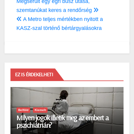
Bejegyzés
Megsérült egy egri busz utasa,
navigáció
szemtanúkat keres a rendőrség
A Metro teljes mértékben nyitott a
KASZ-szal történő bértárgyalásokra
EZ IS ÉRDEKELHETI
Belföld
Kiemelt
Milyen jogok illetik meg az embert a
pszichiátrián?