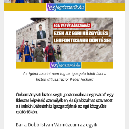
Az ígéret szerint nem fog az igazgató felett állni a
biztos //Illusztráció: Keller Richárd
Önkormányzati biztos segíti „pozícionálni az egri várat” egy
fideszes képviselő személyében, és újra bizalmat szavazott
a Harlekin Bábszínház igazgatójának az egri közgyűlés
csütörtökön.
Bár a Dobó István Vármúzeum az egyik