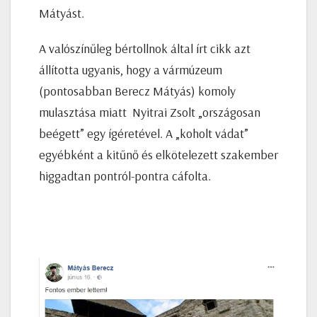
Mátyást.
A valószínűleg bértollnok által írt cikk azt
állította ugyanis, hogy a vármúzeum
(pontosabban Berecz Mátyás) komoly
mulasztása miatt Nyitrai Zsolt „országosan
beégett” egy ígéretével. A „koholt vádat”
egyébként a kitűnő és elkötelezett szakember
higgadtan pontról-pontra cáfolta.