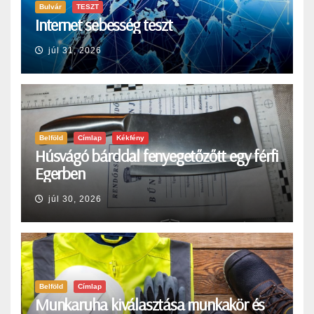
Bulvár
TESZT
Internet sebesség teszt
júl 31, 2026
Belföld
Címlap
Kékfény
Húsvágó bárddal fenyegetőzőtt egy férfi
Egerben
júl 30, 2026
Belföld
Címlap
Munkaruha kiválasztása munkakör és