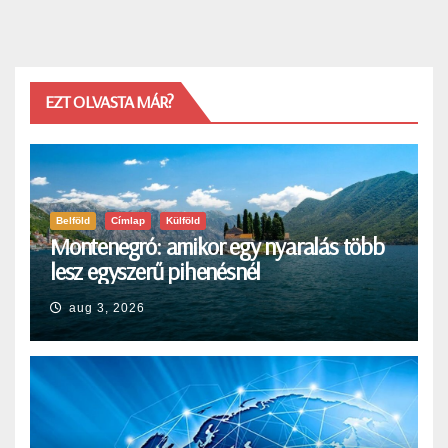
EZT OLVASTA MÁR?
Belföld
Címlap
Külföld
Montenegró: amikor egy nyaralás több
lesz egyszerű pihenésnél
aug 3, 2026