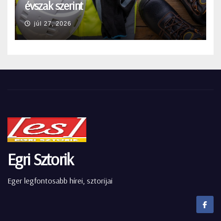
évszak szerint
júl 27, 2026
Egri Sztorik
Eger legfontosabb hírei, sztorijai