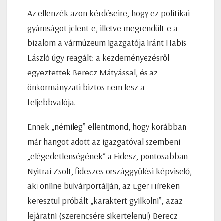
Az ellenzék azon kérdéseire, hogy ez politikai
gyámságot jelent-e, illetve megrendült-e a
bizalom a vármúzeum igazgatója iránt Habis
László úgy reagált: a kezdeményezésről
egyeztettek Berecz Mátyással, és az
önkormányzati biztos nem lesz a
feljebbvalója.
Ennek „némileg” ellentmond, hogy korábban
már hangot adott az igazgatóval szembeni
„elégedetlenségének” a Fidesz, pontosabban
Nyitrai Zsolt, fideszes országgyűlési képviselő,
aki online bulvárportálján, az Eger Híreken
keresztül próbált „karaktert gyilkolni”, azaz
lejáratni (szerencsére sikertelenül) Berecz