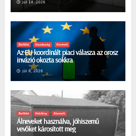
júl 14, 2026
Belföld
Gazdaság
Kiemelt
Az EU koordinált piaci válasza az orosz
invázió okozta sokkra
júl 8, 2026
Belföld
Kékfény
Kiemelt
Álneveket használva, jóhiszemű
vevőket károsított meg