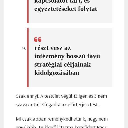
kapcsolatot tart, és
egyeztetéseket folytat
részt vesz az
intézmény hosszú távú
stratégiai céljainak
kidolgozásában
Csak ennyi. A testület végül 13 igen és 3 nem
szavazattal elfogadta az előrterjesztést.
Mi csak abban reménykedhetünk, hogy nem
egy újabb „trükkös” játszma kezdődött Eger