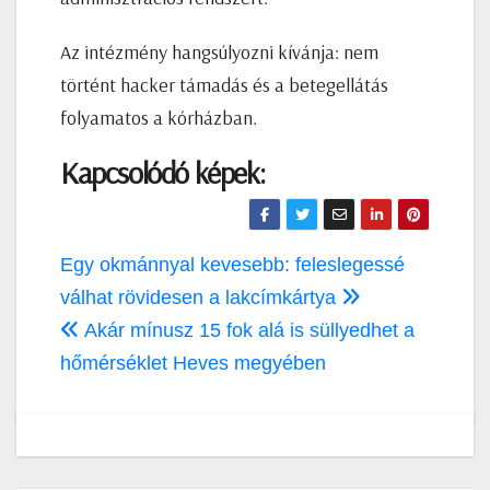
Az intézmény hangsúlyozni kívánja: nem
történt hacker támadás és a betegellátás
folyamatos a kórházban.
Kapcsolódó képek:
Bejegyzés
Egy okmánnyal kevesebb: feleslegessé
navigáció
válhat rövidesen a lakcímkártya
Akár mínusz 15 fok alá is süllyedhet a
hőmérséklet Heves megyében