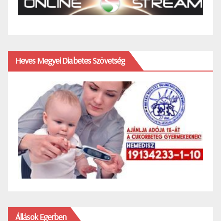
Heves Megyei Diabetes Szövetség
Állások Egerben