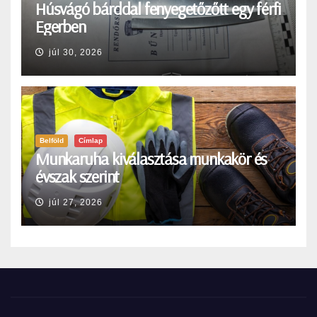
Húsvágó bárddal fenyegetőzőtt egy férfi
Egerben
júl 30, 2026
Belföld
Címlap
Munkaruha kiválasztása munkakör és
évszak szerint
júl 27, 2026