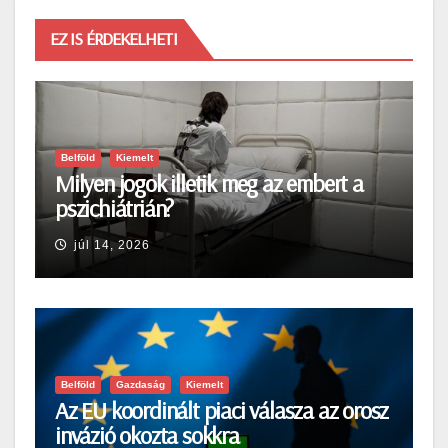
EZ IS ÉRDEKELHETI
Belföld
Kiemelt
Milyen jogok illetik meg az embert a
pszichiátrián?
júl 14, 2026
Belföld
Gazdaság
Kiemelt
Az EU koordinált piaci válasza az orosz
invázió okozta sokkra