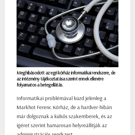
Meghibásodott az egri kórház informatikai rendszere, de
az intézmény tájékoztatása szerint ennek ellenére
folyamatos a betegellátás.
Informatikai problémával küzd jelenleg a
Markhot Ferenc Kórház, de a hardver-hibán
már dolgoznak a külsős szakemberek, és az
ígéret szerint hamarosan helyreállítják az
adminisztrációs rendszert.