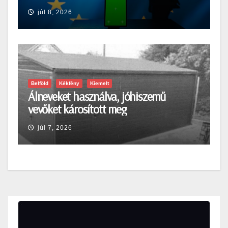
júl 8, 2026
Belföld
Kékfény
Kiemelt
Álneveket használva, jóhiszemű
vevőket károsított meg
júl 7, 2026