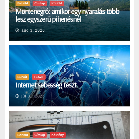
Belföld
Címlap
Külföld
Montenegró: amikor egy nyaralás több
lesz egyszerű pihenésnél
aug 3, 2026
Bulvár
TESZT
Internet sebesség teszt
júl 31, 2026
Belföld
Címlap
Kékfény