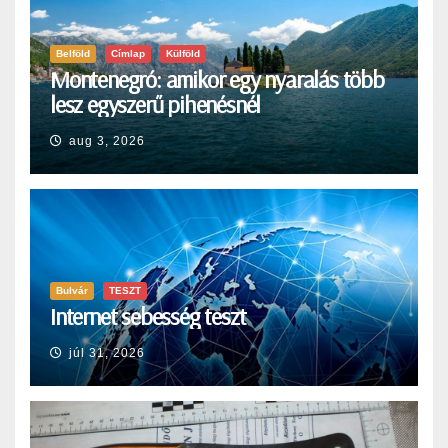
Belföld
Címlap
Külföld
Montenegró: amikor egy nyaralás több
lesz egyszerű pihenésnél
aug 3, 2026
Bulvár
TESZT
Internet sebesség teszt
júl 31, 2026