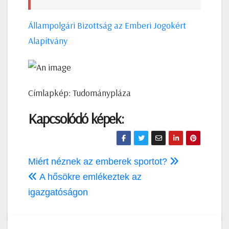
Állampolgári Bizottság az Emberi Jogokért
Alapítvány
Címlapkép: Tudománypláza
Kapcsolódó képek:
Bejegyzés
Miért néznek az emberek sportot?
navigáció
A hősökre emlékeztek az
igazgatóságon