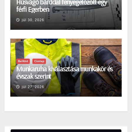
Húsvágó bárddal fenyegetőzőtt egy
férfi Egerben
júl 30, 2026
Belföld
Címlap
Munkaruha kiválasztása munkakör és
évszak szerint
júl 27, 2026