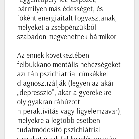
bármilyen más édességet, és
főként energiaitalt fogyasztanak,
melyeket a zsebpénzükből
szabadon megvehetnek bármikor.
Az ennek következtében
felbukkanó mentális nehézségeket
azután pszichiátriai címkékkel
diagnosztizálják (legyen az akár
„depresszió”, akár a gyerekekre
oly gyakran ráhúzott
hiperaktivitás vagy figyelemzavar),
melyekre a legtöbb esetben
tudatmódosító pszichiátriai
szereket írnak fel kezelés gyanánt.