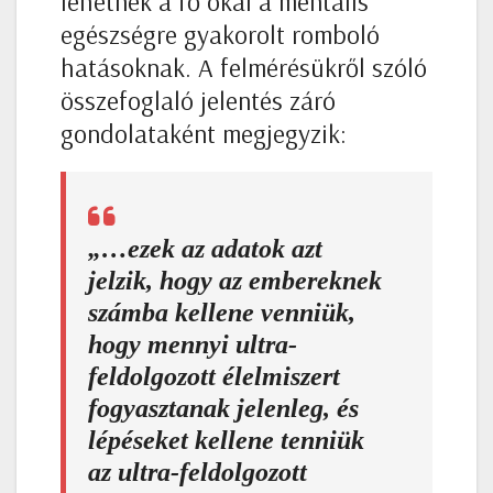
lehetnek a fő okai a mentális
egészségre gyakorolt romboló
hatásoknak. A felmérésükről szóló
összefoglaló jelentés záró
gondolataként megjegyzik:
„…ezek az adatok azt
jelzik, hogy az embereknek
számba kellene venniük,
hogy mennyi ultra-
feldolgozott élelmiszert
fogyasztanak jelenleg, és
lépéseket kellene tenniük
az ultra-feldolgozott