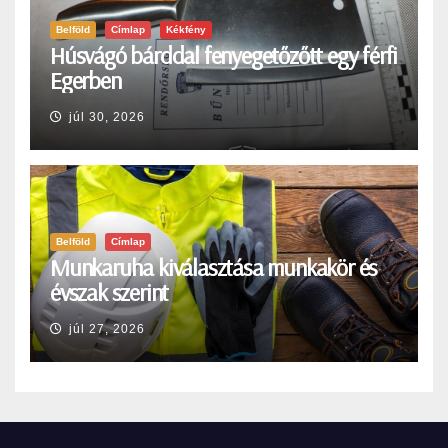
Belföld
Címlap
Kékfény
Húsvágó bárddal fenyegetőzőtt egy férfi
Egerben
júl 30, 2026
Belföld
Címlap
Munkaruha kiválasztása munkakör és
évszak szerint
júl 27, 2026