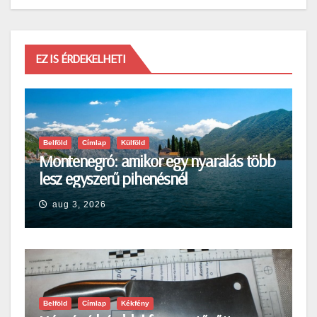
EZ IS ÉRDEKELHETI
Belföld
Címlap
Külföld
Montenegró: amikor egy nyaralás több
lesz egyszerű pihenésnél
aug 3, 2026
Belföld
Címlap
Kékfény