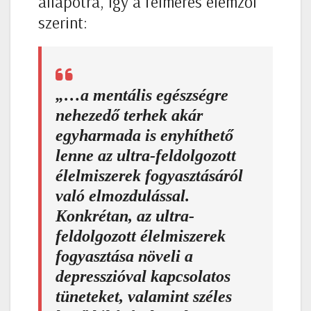
állapotra, így a felmérés elemzői
szerint:
„…a mentális egészségre
nehezedő terhek akár
egyharmada is enyhíthető
lenne az ultra-feldolgozott
élelmiszerek fogyasztásáról
való elmozdulással.
Konkrétan, az ultra-
feldolgozott élelmiszerek
fogyasztása növeli a
depresszióval kapcsolatos
tüneteket, valamint széles