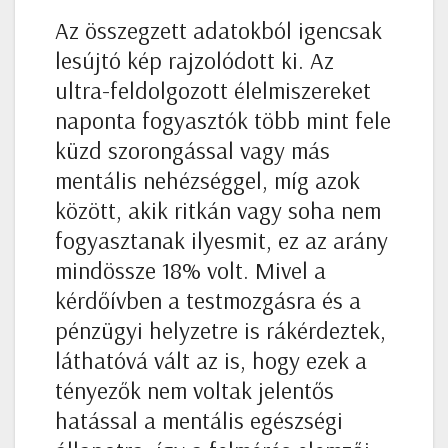
Az összegzett adatokból igencsak
lesújtó kép rajzolódott ki. Az
ultra-feldolgozott élelmiszereket
naponta fogyasztók több mint fele
küzd szorongással vagy más
mentális nehézséggel, míg azok
között, akik ritkán vagy soha nem
fogyasztanak ilyesmit, ez az arány
mindössze 18% volt. Mivel a
kérdőívben a testmozgásra és a
pénzügyi helyzetre is rákérdeztek,
láthatóvá vált az is, hogy ezek a
tényezők nem voltak jelentős
hatással a mentális egészségi