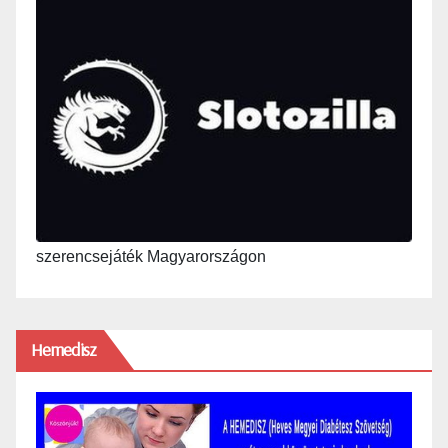
szerencsejáték Magyarországon
Hemedisz