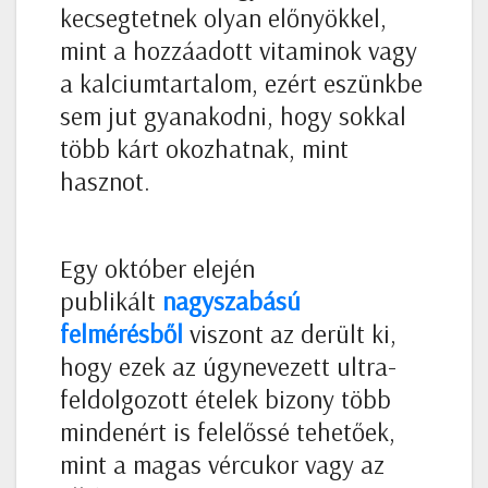
kecsegtetnek olyan előnyökkel,
mint a hozzáadott vitaminok vagy
a kalciumtartalom, ezért eszünkbe
sem jut gyanakodni, hogy sokkal
több kárt okozhatnak, mint
hasznot.
Egy október elején
publikált
nagyszabású
felmérésből
viszont az derült ki,
hogy ezek az úgynevezett ultra-
feldolgozott ételek bizony több
mindenért is felelőssé tehetőek,
mint a magas vércukor vagy az