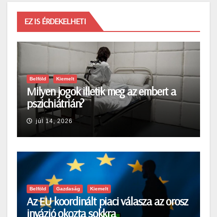
EZ IS ÉRDEKELHETI
Belföld
Kiemelt
Milyen jogok illetik meg az embert a
pszichiátrián?
júl 14, 2026
Belföld
Gazdaság
Kiemelt
Az EU koordinált piaci válasza az orosz
invázió okozta sokkra