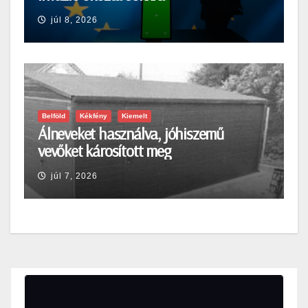
júl 8, 2026
Belföld
Kékfény
Kiemelt
Álneveket használva, jóhiszemű
vevőket károsított meg
júl 7, 2026