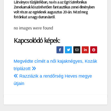
Látványos tűzijátékban, na és a az Egri Szimfonikus
Zenekarnak köszönhetően fantasztikus zenei élményben
volt része az egrieknek augusztus 20-án. Nézd meg
fotóinkat a nagy durranásról.
no images were found
Kapcsolódó képek:
Bejegyzés
Megvédte címét a női kajaknégyes, Kozák
navigáció
triplázott
Razziázik a rendőrség Heves megye
útjain