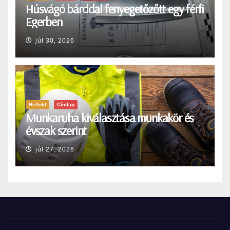
Húsvágó bárddal fenyegetőzőtt egy férfi
Egerben
júl 30, 2026
Belföld
Címlap
Munkaruha kiválasztása munkakör és
évszak szerint
júl 27, 2026