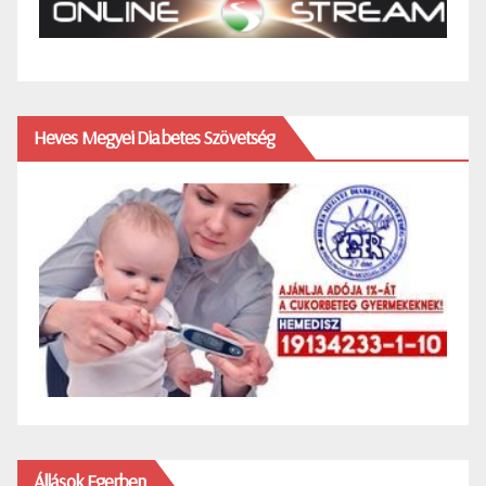
Heves Megyei Diabetes Szövetség
Állások Egerben