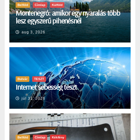
Belföld
Címlap
Külföld
Montenegró: amikor egy nyaralás több
lesz egyszerű pihenésnél
aug 3, 2026
Bulvár
TESZT
Internet sebesség teszt
júl 31, 2026
Belföld
Címlap
Kékfény