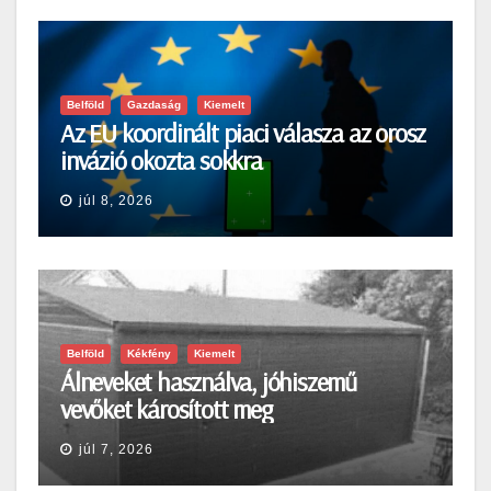
Belföld
Gazdaság
Kiemelt
Az EU koordinált piaci válasza az orosz
invázió okozta sokkra
júl 8, 2026
Belföld
Kékfény
Kiemelt
Álneveket használva, jóhiszemű
vevőket károsított meg
júl 7, 2026