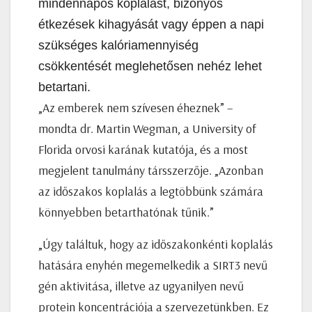
mindennapos koplalást, bizonyos
étkezések kihagyását vagy éppen a napi
szükséges kalóriamennyiség
csökkentését meglehetősen nehéz lehet
betartani.
„Az emberek nem szívesen éheznek” –
mondta dr. Martin Wegman, a University of
Florida orvosi karának kutatója, és a most
megjelent tanulmány társszerzője. „Azonban
az időszakos koplalás a legtöbbünk számára
könnyebben betarthatónak tűnik.”
„Úgy találtuk, hogy az időszakonkénti koplalás
hatására enyhén megemelkedik a SIRT3 nevű
gén aktivitása, illetve az ugyanilyen nevű
protein koncentrációja a szervezetünkben. Ez