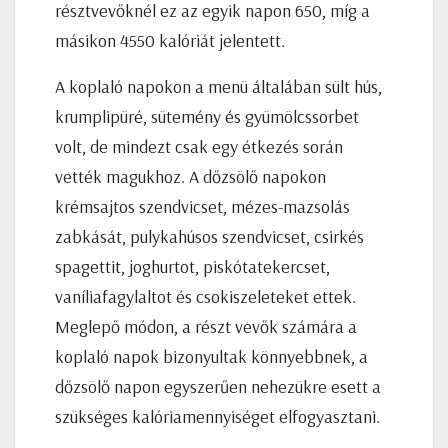
résztvevőknél ez az egyik napon 650, míg a
másikon 4550 kalóriát jelentett.
A koplaló napokon a menü általában sült hús,
krumplipüré, sütemény és gyümölcssorbet
volt, de mindezt csak egy étkezés során
vették magukhoz. A dőzsölő napokon
krémsajtos szendvicset, mézes-mazsolás
zabkását, pulykahúsos szendvicset, csirkés
spagettit, joghurtot, piskótatekercset,
vaníliafagylaltot és csokiszeleteket ettek.
Meglepő módon, a részt vevők számára a
koplaló napok bizonyultak könnyebbnek, a
dőzsölő napon egyszerűen nehezükre esett a
szükséges kalóriamennyiséget elfogyasztani.