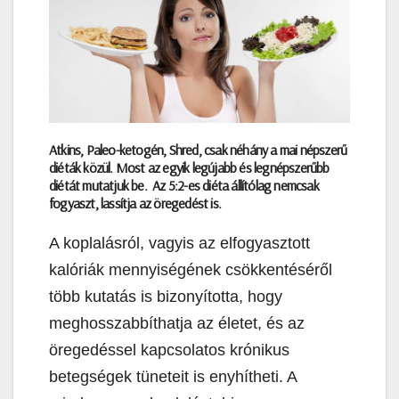
Atkins, Paleo-ketogén, Shred, csak néhány a mai népszerű
diéták közül. Most az egyik legújabb és legnépszerűbb
diétát mutatjuk be. Az 5:2-es diéta állítólag nemcsak
fogyaszt, lassítja az öregedést is.
A koplalásról, vagyis az elfogyasztott
kalóriák mennyiségének csökkentéséről
több kutatás is bizonyította, hogy
meghosszabbíthatja az életet, és az
öregedéssel kapcsolatos krónikus
betegségek tüneteit is enyhítheti. A