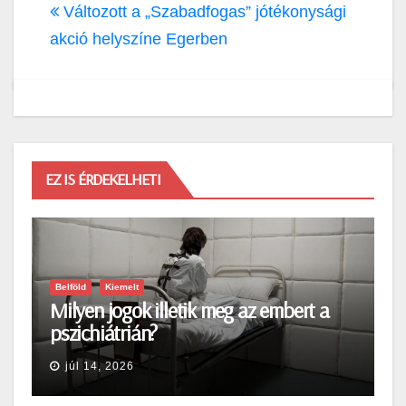
Változott a „Szabadfogas” jótékonysági
akció helyszíne Egerben
EZ IS ÉRDEKELHETI
Belföld
Kiemelt
Milyen jogok illetik meg az embert a
pszichiátrián?
júl 14, 2026