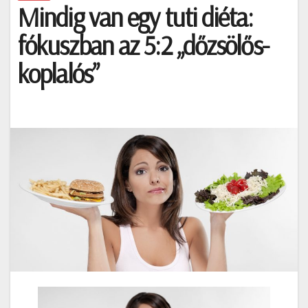
Mindig van egy tuti diéta:
fókuszban az 5:2 „dőzsölős-
koplalós”