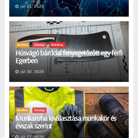
júl 31, 2026
Belföld
Címlap
Kékfény
Húsvágó bárddal fenyegetőzőtt egy férfi
Egerben
júl 30, 2026
Belföld
Címlap
Munkaruha kiválasztása munkakör és
évszak szerint
júl 27, 2026