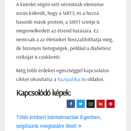
A kísérlet végén vett vérminták elemzése
során kiderült, hogy a SIRT3, és a hozzá
hasonló másik protein, a SIRT1 szintje is
megemelkedett az étrend hatására. Ez
nemcsak a az életünket hosszabbíthatja meg,
de bizonyos betegségek, például a diabétesz
rizikóját is csökkenti.
Még több érdekes egészséggel kapcsolatos
cikket olvashatsz a
hazipatika.hu
oldalon.
Kapcsolódó képek:
Bejegyzés
Több embert bántalmaztak Egerben,
navigáció
segítsünk megtalálni őket!