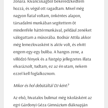
zónára. Kíváncsiságból bekéredzkedtem
hozzá, és végül ott ragadtam. Mivel még
nagyon fiatal voltam, önkéntes alapon,
társadalmi munkában segítettem őt
mindenféle háttérmunkával, például zenéket
válogattam a műsorába. Bodnár Attila akkor
még lemezlovasként is aktív volt, és elvitt
engem egy-egy buliba. A hangos zene, a
villódzó fények és a füstgép jellegzetes illata
elvarázsolt, tudtam, ez az én utam, nekem
ezzel kell foglalkoznom.
Mikor és hol debütáltál DJ-ként?
Az első, hivatalos bulimat még iskolásként az
egri Gárdonyi Géza Gimnázium diáknapján