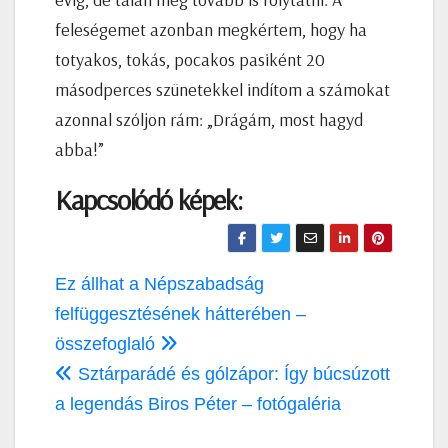
feleségemet azonban megkértem, hogy ha
totyakos, tokás, pocakos pasiként 20
másodperces szünetekkel indítom a számokat
azonnal szóljon rám: „Drágám, most hagyd
abba!”
Kapcsolódó képek:
Bejegyzés
Ez állhat a Népszabadság
navigáció
felfüggesztésének hátterében –
összefoglaló
Sztárparádé és gólzápor: Így búcsúzott
a legendás Biros Péter – fotógaléria