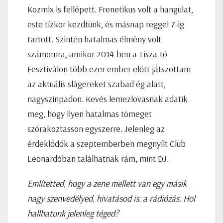
Kozmix is fellépett. Frenetikus volt a hangulat,
este tízkor kezdtünk, és másnap reggel 7-ig
tartott. Szintén hatalmas élmény volt
számomra, amikor 2014-ben a Tisza-tó
Fesztiválon több ezer ember előtt játszottam
az aktuális slágereket szabad ég alatt,
nagyszínpadon. Kevés lemezlovasnak adatik
meg, hogy ilyen hatalmas tömeget
szórakoztasson egyszerre. Jelenleg az
érdeklődők a szeptemberben megnyílt Club
Leonardóban találhatnak rám, mint DJ.
Említetted, hogy a zene mellett van egy másik
nagy szenvedélyed, hivatásod is: a rádiózás. Hol
hallhatunk jelenleg téged?