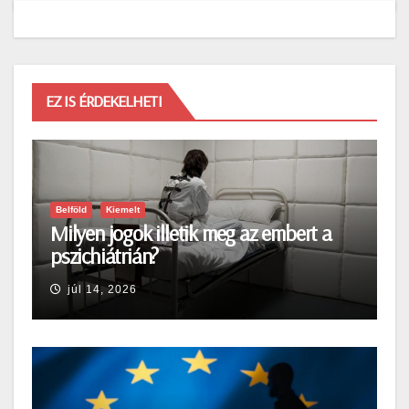
EZ IS ÉRDEKELHETI
Belföld
Kiemelt
Milyen jogok illetik meg az embert a
pszichiátrián?
júl 14, 2026