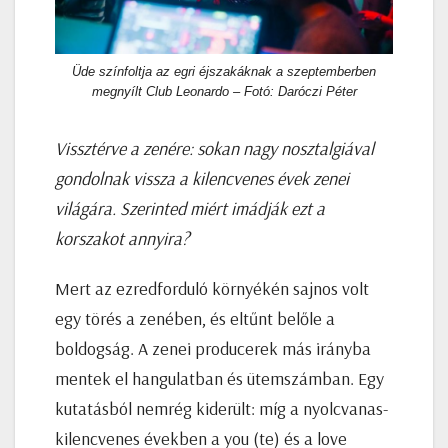
Üde színfoltja az egri éjszakáknak a szeptemberben
megnyílt Club Leonardo – Fotó: Daróczi Péter
Vissztérve a zenére: sokan nagy nosztalgiával
gondolnak vissza a kilencvenes évek zenei
világára. Szerinted miért imádják ezt a
korszakot annyira?
Mert az ezredforduló környékén sajnos volt
egy törés a zenében, és eltűnt belőle a
boldogság. A zenei producerek más irányba
mentek el hangulatban és ütemszámban. Egy
kutatásból nemrég kiderült: míg a nyolcvanas-
kilencvenes években a you (te) és a love