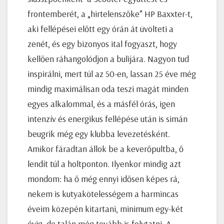
frontemberét, a „hirtelenszőke” HP Baxxter-t,
aki fellépései előtt egy órán át üvölteti a
zenét, és egy bizonyos ital fogyaszt, hogy
kellően ráhangolódjon a bulijára. Nagyon tud
inspirálni, mert túl az 50-en, lassan 25 éve még
mindig maximálisan oda teszi magát minden
egyes alkalommal, és a másfél órás, igen
intenzív és energikus fellépése után is simán
beugrik még egy klubba levezetésként.
Amikor fáradtan állok be a keverőpultba, ő
lendít túl a holtponton. Ilyenkor mindig azt
mondom: ha ő még ennyi idősen képes rá,
nekem is kutyakötelességem a harmincas
éveim közepén kitartani, minimum egy-két
évig, de talán még tovább is folytatni. A