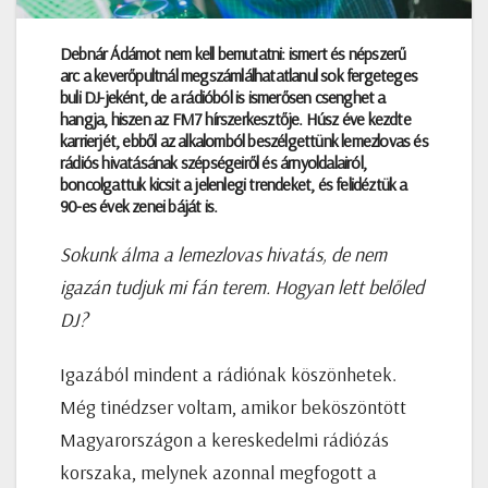
Debnár Ádámot nem kell bemutatni: ismert és népszerű
arc a keverőpultnál megszámlálhatatlanul sok fergeteges
buli DJ-jeként, de a rádióból is ismerősen csenghet a
hangja, hiszen az FM7 hírszerkesztője. Húsz éve kezdte
karrierjét, ebből az alkalomból beszélgettünk lemezlovas és
rádiós hivatásának szépségeiről és árnyoldalairól,
boncolgattuk kicsit a jelenlegi trendeket, és felidéztük a
90-es évek zenei báját is.
Sokunk álma a lemezlovas hivatás, de nem
igazán tudjuk mi fán terem. Hogyan lett belőled
DJ?
Igazából mindent a rádiónak köszönhetek.
Még tinédzser voltam, amikor beköszöntött
Magyarországon a kereskedelmi rádiózás
korszaka, melynek azonnal megfogott a