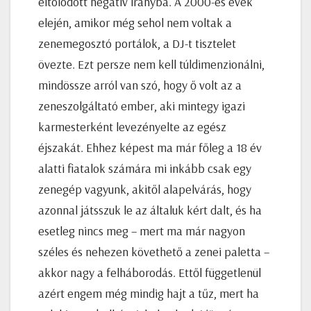
eltolódott negatív irányba. A 2000-es évek
elején, amikor még sehol nem voltak a
zenemegosztó portálok, a DJ-t tisztelet
övezte. Ezt persze nem kell túldimenzionálni,
mindössze arról van szó, hogy ő volt az a
zeneszolgáltató ember, aki mintegy igazi
karmesterként levezényelte az egész
éjszakát. Ehhez képest ma már főleg a 18 év
alatti fiatalok számára mi inkább csak egy
zenegép vagyunk, akitől alapelvárás, hogy
azonnal játsszuk le az általuk kért dalt, és ha
esetleg nincs meg – mert ma már nagyon
széles és nehezen követhető a zenei paletta –
akkor nagy a felháborodás. Ettől függetlenül
azért engem még mindig hajt a tűz, mert ha