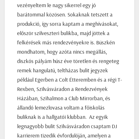
vezényeltem le nagy sikerrel egy jó
barátommal közösen. Sokaknak tetszett a
produkció, így sorra kaptam a meghívásokat,
először szilveszteri bulikba, majd jöttek a
felkérések más rendezvényekre is. Büszkén
mondhatom, hogy azóta nincs megállás,
diszkós pályám húsz éve töretlen és rengeteg
remek hangulatú, teltházas bulit jegyzek
például Egerben a Colt Étteremben és a régi T-
Rexben, Szilvásváradon a Rendezvények
Házában, Szihalmon a Club Mirrorban, és
állandó lemezlovasa voltam a főiskolás
buliknak is a hallgatói klubban. Az egyik
legnagyobb bulit Szilvásváradon csaptam DJ
karrierem tizedik évfordulóján, amelyen a