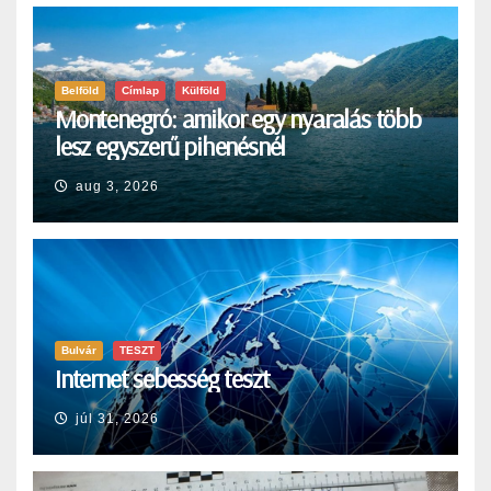
Belföld
Címlap
Külföld
Montenegró: amikor egy nyaralás több
lesz egyszerű pihenésnél
aug 3, 2026
Bulvár
TESZT
Internet sebesség teszt
júl 31, 2026