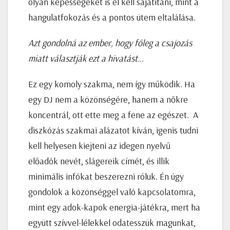
olyan képességeket is el kell sajátítani, mint a
hangulatfokozás és a pontos ütem eltalálása.
Azt gondolná az ember, hogy főleg a csajozás
miatt választják ezt a hivatást…
Ez egy komoly szakma, nem így működik. Ha
egy DJ nem a közönségére, hanem a nőkre
koncentrál, ott ette meg a fene az egészet. A
diszkózás szakmai alázatot kíván, igenis tudni
kell helyesen kiejteni az idegen nyelvű
előadók nevét, slágereik címét, és illik
minimális infókat beszerezni róluk. Én úgy
gondolok a közönséggel való kapcsolatomra,
mint egy adok-kapok energia-játékra, mert ha
együtt szívvel-lélekkel odatesszük magunkat,