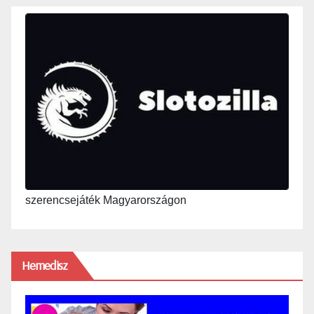
szerencsejáték Magyarországon
Hemedisz