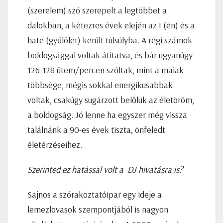
(szerelem) szó szerepelt a legtöbbet a
dalokban, a kétezres évek elején az I (én) és a
hate (gyűlölet) került túlsúlyba. A régi számok
boldogsággal voltak átitatva, és bár ugyanúgy
126-128 ütem/percen szóltak, mint a maiak
többsége, mégis sokkal energikusabbak
voltak, csakúgy sugárzott belőlük az életöröm,
a boldogság. Jó lenne ha egyszer még vissza
találnánk a 90-es évek tiszta, önfeledt
életérzéseihez.
Szerinted ez hatással volt a DJ hivatásra is?
Sajnos a szórakoztatóipar egy ideje a
lemezlovasok szempontjából is nagyon