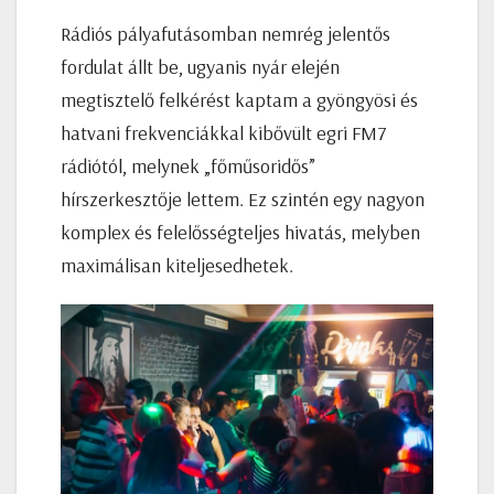
Rádiós pályafutásomban nemrég jelentős
fordulat állt be, ugyanis nyár elején
megtisztelő felkérést kaptam a gyöngyösi és
hatvani frekvenciákkal kibővült egri FM7
rádiótól, melynek „főműsoridős”
hírszerkesztője lettem. Ez szintén egy nagyon
komplex és felelősségteljes hivatás, melyben
maximálisan kiteljesedhetek.