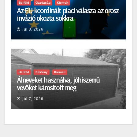
Belföld
Gazdaság
Kiemelt
Az EU koordinált piaci válasza az orosz
invázió okozta sokkra
júl 8, 2026
Belföld
Kékfény
Kiemelt
Álneveket használva, jóhiszemű
vevőket károsított meg
júl 7, 2026