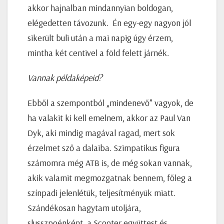
akkor hajnalban mindannyian boldogan,
elégedetten távozunk. Én egy-egy nagyon jól
sikerült buli után a mai napig úgy érzem,
mintha két centivel a föld felett járnék.
Vannak példaképeid?
Ebből a szempontból „mindenevő” vagyok, de
ha valakit ki kell emelnem, akkor az Paul Van
Dyk, aki mindig magával ragad, mert sok
érzelmet sző a dalaiba. Szimpatikus figura
számomra még ATB is, de még sokan vannak,
akik valamit megmozgatnak bennem, főleg a
színpadi jelenlétük, teljesítményük miatt.
Szándékosan hagytam utoljára,
slusszpoénként a Scooter együttest és