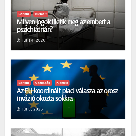
Belföld
Kiemelt
Milyen jogok illetik meg az embert a
pszichiátrián?
júl 14, 2026
Belföld
Gazdaság
Kiemelt
Az EU koordinált piaci válasza az orosz
invázió okozta sokkra
júl 8, 2026