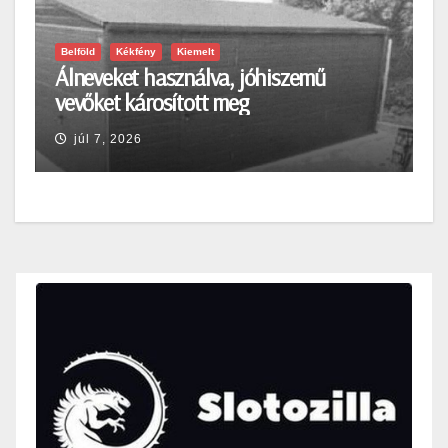
Belföld
Kékfény
Kiemelt
Álneveket használva, jóhiszemű
vevőket károsított meg
júl 7, 2026