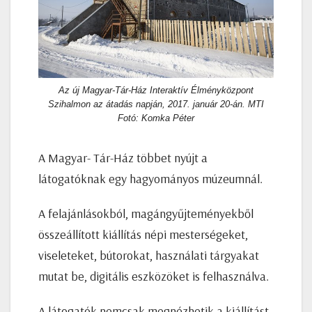
Az új Magyar-Tár-Ház Interaktív Élményközpont
Szihalmon az átadás napján, 2017. január 20-án. MTI
Fotó: Komka Péter
A Magyar- Tár-Ház többet nyújt a
látogatóknak egy hagyományos múzeumnál.
A felajánlásokból, magángyűjteményekből
összeállított kiállítás népi mesterségeket,
viseleteket, bútorokat, használati tárgyakat
mutat be, digitális eszközöket is felhasználva.
A látogatók nemcsak megnézhetik a kiállítást,