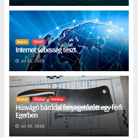
Bulvár
TESZT
Internet sebesség teszt
júl 31, 2026
Belföld
Címlap
Kékfény
Húsvágó bárddal fenyegetőzőtt egy férfi
Egerben
júl 30, 2026