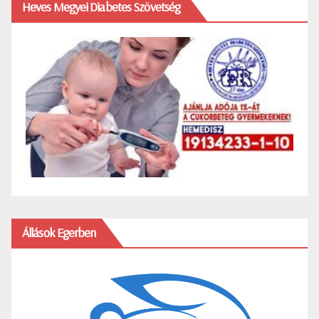
Heves Megyei Diabetes Szövetség
Állások Egerben