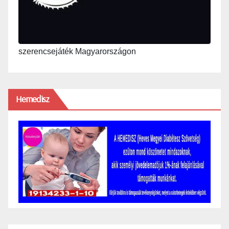
szerencsejáték Magyarországon
Hemedisz