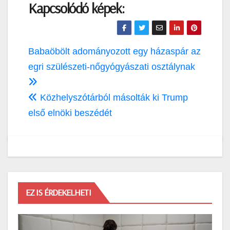
Kapcsolódó képek:
Bejegyzés
Babaöbölt adományozott egy házaspár az
navigáció
egri szülészeti-nőgyógyászati osztálynak
Közhelyszótárból másolták ki Trump
első elnöki beszédét
EZ IS ÉRDEKELHETI