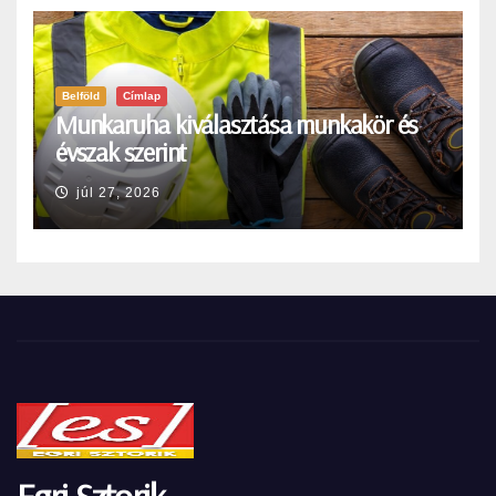
Belföld
Címlap
Munkaruha kiválasztása munkakör és
évszak szerint
júl 27, 2026