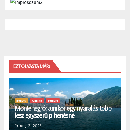
EZT OLVASTA MÁR?
Belföld
Címlap
Külföld
Montenegró: amikor egy nyaralás több
lesz egyszerű pihenésnél
aug 3, 2026