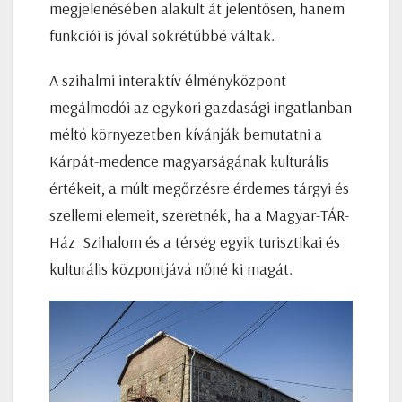
megjelenésében alakult át jelentősen, hanem
funkciói is jóval sokrétűbbé váltak.
A szihalmi interaktív élményközpont
megálmodói az egykori gazdasági ingatlanban
méltó környezetben kívánják bemutatni a
Kárpát-medence magyarságának kulturális
értékeit, a múlt megőrzésre érdemes tárgyi és
szellemi elemeit, szeretnék, ha a Magyar-TÁR-
Ház Szihalom és a térség egyik turisztikai és
kulturális központjává nőné ki magát.