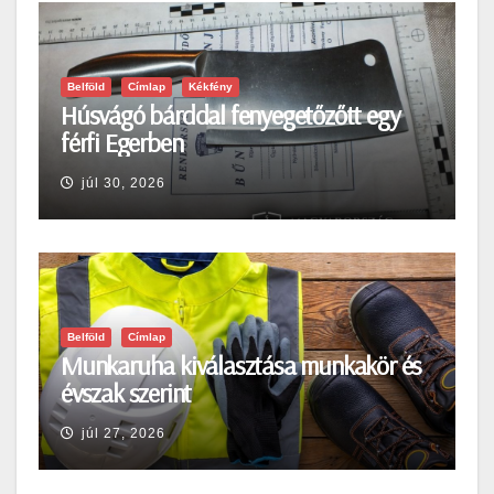
Belföld
Címlap
Kékfény
Húsvágó bárddal fenyegetőzőtt egy
férfi Egerben
júl 30, 2026
Belföld
Címlap
Munkaruha kiválasztása munkakör és
évszak szerint
júl 27, 2026