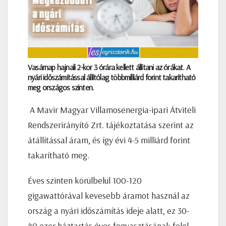
Vasárnap hajnali 2-kor 3 órára kellett állítani az órákat. A
nyári időszámítással állítólag többmilliárd forint takarítható
meg országos szinten.
A Mavir Magyar Villamosenergia-ipari Átviteli
Rendszerirányító Zrt. tájékoztatása szerint az
átállítással áram, és így évi 4-5 milliárd forint
takarítható meg.
Éves szinten körülbelül 100-120
gigawattórával kevesebb áramot használ az
ország a nyári időszámítás ideje alatt, ez 30-
40 ezer háztartás éves fogyasztásának felel