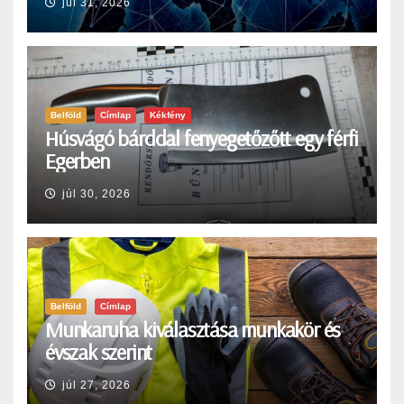
júl 31, 2026
Belföld
Címlap
Kékfény
Húsvágó bárddal fenyegetőzőtt egy férfi
Egerben
júl 30, 2026
Belföld
Címlap
Munkaruha kiválasztása munkakör és
évszak szerint
júl 27, 2026