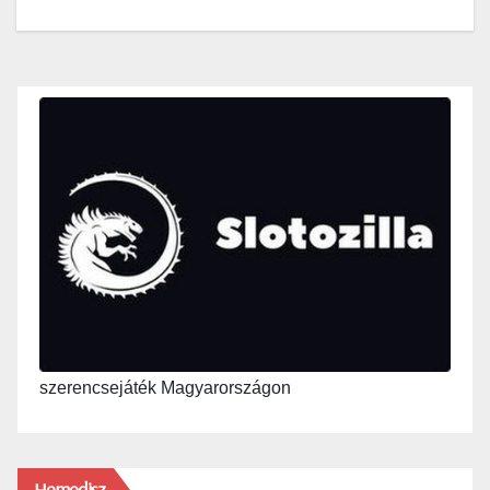
szerencsejáték Magyarországon
Hemedisz