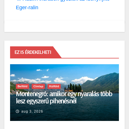
Eger-ralin
EZ IS ÉRDEKELHETI
Belföld
Címlap
Külföld
Montenegró: amikor egy nyaralás több
lesz egyszerű pihenésnél
aug 3, 2026