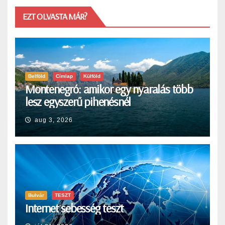
EZT OLVASTA MÁR?
Belföld
Címlap
Külföld
Montenegró: amikor egy nyaralás több
lesz egyszerű pihenésnél
aug 3, 2026
Bulvár
TESZT
Internet sebesség teszt