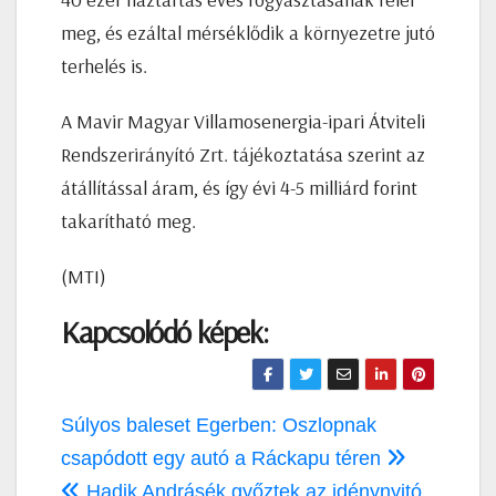
meg, és ezáltal mérséklődik a környezetre jutó
terhelés is.
A Mavir Magyar Villamosenergia-ipari Átviteli
Rendszerirányító Zrt. tájékoztatása szerint az
átállítással áram, és így évi 4-5 milliárd forint
takarítható meg.
(MTI)
Kapcsolódó képek:
Bejegyzés
Súlyos baleset Egerben: Oszlopnak
navigáció
csapódott egy autó a Ráckapu téren
Hadik Andrásék győztek az idénynyitó