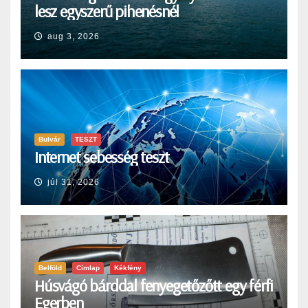
lesz egyszerű pihenésnél
aug 3, 2026
Bulvár
TESZT
Internet sebesség teszt
júl 31, 2026
Belföld
Címlap
Kékfény
Húsvágó bárddal fenyegetőzőtt egy férfi
Egerben