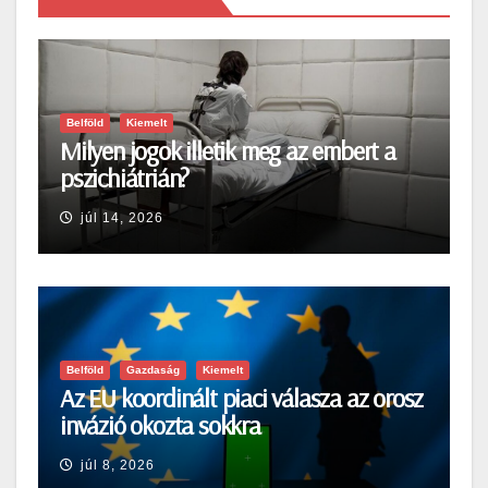
Belföld
Kiemelt
Milyen jogok illetik meg az embert a
pszichiátrián?
júl 14, 2026
Belföld
Gazdaság
Kiemelt
Az EU koordinált piaci válasza az orosz
invázió okozta sokkra
júl 8, 2026