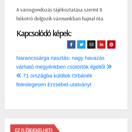
A városgondozás tájékoztatása szerint 8
hókotró dolgozik városunkban hajnal óta.
Kapcsolódó képek:
Bejegyzés
Narancssárga riasztás: nagy havazás
navigáció
várható megyénkben csütörtök éjjeltől
71 országba küldtek Orbánék
feleslegesen Erzsébet-utalványt
EZ IS ÉRDEKELHETI