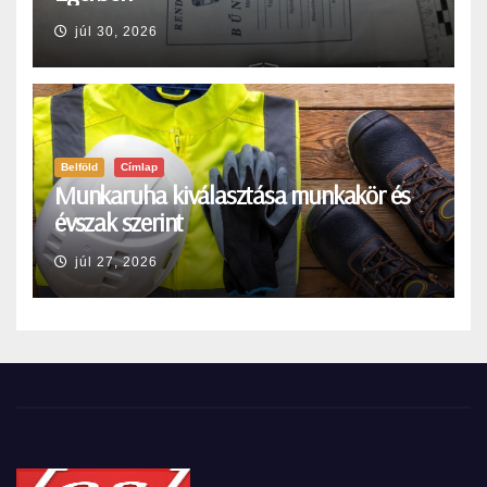
júl 30, 2026
Belföld
Címlap
Munkaruha kiválasztása munkakör és
évszak szerint
júl 27, 2026