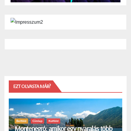
EZT OLVASTA MÁR?
Belföld
Címlap
Külföld
Montenegró: amikor egy nyaralás több