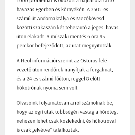
Több problémát is okozott a hajnal óta tartó
havazás Egerben és környékén. A 2502-es
számú út Andornaktálya és Mezőkövesd
közötti szakaszán két teherautó a jeges, havas
úton elakadt. A műszaki mentés 6 óra 45
perckor befejeződött, az utat megnyitották.
A Heol információi szerint az Ostoros felé
vezető úton rendőrök irányítják a forgalmat,
és a 24-es számú főúton, reggel 8 előtt
hókotrónak nyoma sem volt.
Olvasóink folyamatosan arról számolnak be,
hogy az egri utak többségén vastag a hóréteg,
nehezen lehet csak közlekedni, és hókotróval
is csak „elvétve” találkoztak.