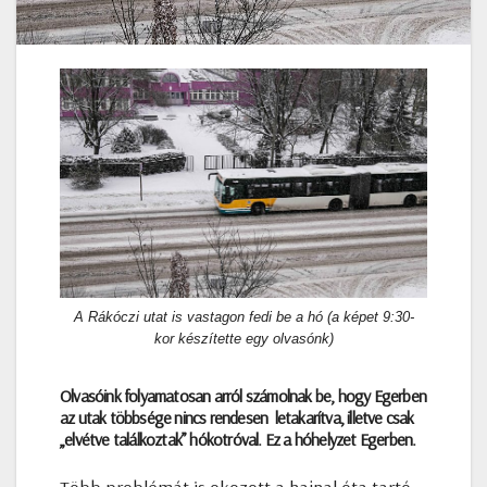
A Rákóczi utat is vastagon fedi be a hó (a képet 9:30-
kor készítette egy olvasónk)
Olvasóink folyamatosan arról számolnak be, hogy Egerben
az utak többsége nincs rendesen letakarítva, illetve csak
„elvétve találkoztak” hókotróval. Ez a hóhelyzet Egerben.