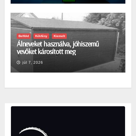
Belföld
Kékfény
Kiemelt
Álneveket használva, jóhiszemű
vevőket károsított meg
júl 7, 2026