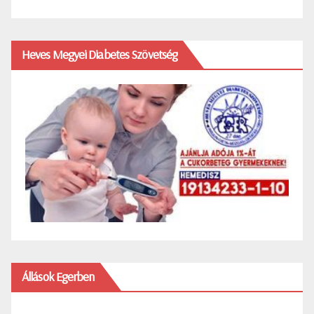
Heves Megyei Diabetes Szövetség
Állások Egerben