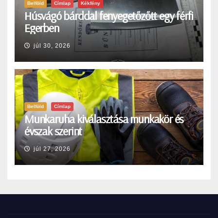
Belföld
Címlap
Kékfény
Húsvágó bárddal fenyegetőzőtt egy férfi
Egerben
júl 30, 2026
Belföld
Címlap
Munkaruha kiválasztása munkakör és
évszak szerint
júl 27, 2026