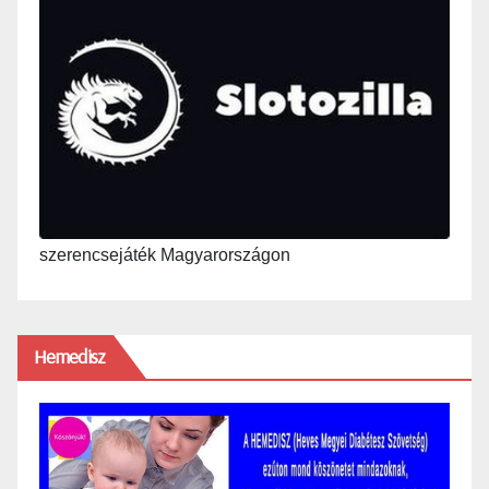
szerencsejáték Magyarországon
Hemedisz