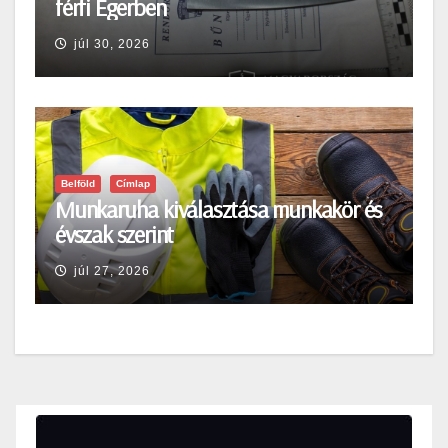
férfi Egerben
júl 30, 2026
Belföld
Címlap
Munkaruha kiválasztása munkakör és
évszak szerint
júl 27, 2026