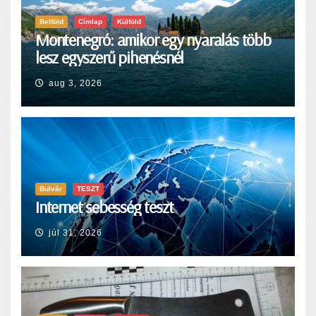
Belföld
Címlap
Külföld
Montenegró: amikor egy nyaralás több
lesz egyszerű pihenésnél
aug 3, 2026
Bulvár
TESZT
Internet sebesség teszt
júl 31, 2026