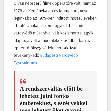
Olyan népszerű filmek operatőre volt, mint az
1978-as Keménykalap és krumpliorr, neve
leginkább az 1979-ben indított, hosszú éveken
át futó Unokáink sem fogják látni című
városvédő műsorával vált közismertté. Egyik
alapítója volt a műemlékek és általában az
épített örökség védelméért aktívan
tevékenykedő
Budapesti Városvédő
Egyesületnek
.
A rendszerváltás előtt be
lehetett jutni fontos
emberekhez, s észérvekkel
meg lehetett őket győzni.