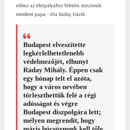
ehhez az életpályához felnőni. Köszönök
mindent papa − írta Ráday Dávid.
Budapest elveszítette
legkérlelhetetlenebb
védelmezőjét, elhunyt
Ráday Mihály. Éppen csak
egy hónap telt el azóta,
hogy a város nevében
törleszthettük felé a régi
adósságot és végre
Budapest díszpolgára lett;
mélyen megrendít, hogy
máris búcsúznunk kell tőle