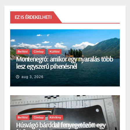
EZ IS ÉRDEKELHETI
Belföld
Címlap
Külföld
Montenegró: amikor egy nyaralás több
lesz egyszerű pihenésnél
aug 3, 2026
Belföld
Címlap
Kékfény
Húsvágó bárddal fenyegetőzőtt egy