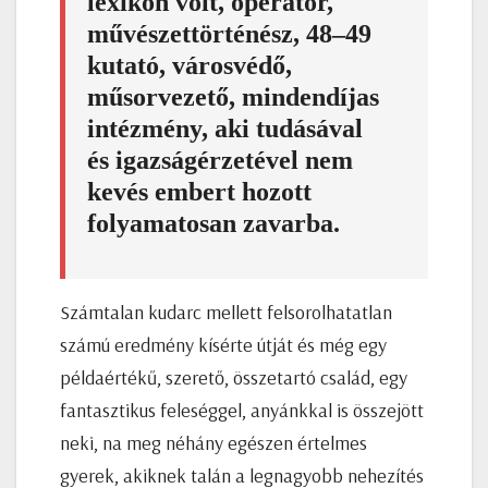
lexikon volt, operatőr,
művészettörténész, 48–49
kutató, városvédő,
műsorvezető, mindendíjas
intézmény, aki tudásával
és igazságérzetével nem
kevés embert hozott
folyamatosan zavarba.
Számtalan kudarc mellett felsorolhatatlan
számú eredmény kísérte útját és még egy
példaértékű, szerető, összetartó család, egy
fantasztikus feleséggel, anyánkkal is összejött
neki, na meg néhány egészen értelmes
gyerek, akiknek talán a legnagyobb nehezítés