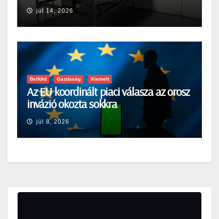
júl 14, 2026
Belföld
Gazdaság
Kiemelt
Az EU koordinált piaci válasza az orosz
invázió okozta sokkra
júl 8, 2026