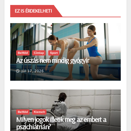
EZ IS ÉRDEKELHETI
Belföld
Címlap
Sport
Az úszás nem mindig gyógyír
júl 17, 2026
Belföld
Kiemelt
Milyen jogok illetik meg az embert a
pszichiátrián?