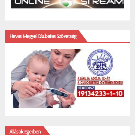
Heves Megyei Diabetes Szövetség
Állások Egerben