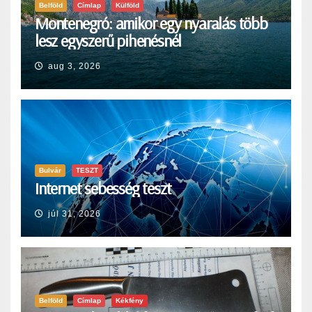
Belföld
Címlap
Külföld
Montenegró: amikor egy nyaralás több
lesz egyszerű pihenésnél
aug 3, 2026
Bulvár
TESZT
Internet sebesség teszt
júl 31, 2026
Belföld
Címlap
Kékfény