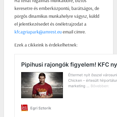
Ha tehát rugalmas munkaidőre, biztos
keresetre és emberközpontú, barátságos, de
pörgős dinamikus munkahelyre vágysz, küldd
el jelentkezésedet és önéletrajzodat a
kfcagriapark@amrest.eu
email címre.
Ezek a cikkeink is érdekelhetnek: