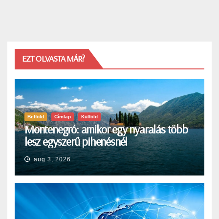
EZT OLVASTA MÁR?
Belföld
Címlap
Külföld
Montenegró: amikor egy nyaralás több
lesz egyszerű pihenésnél
aug 3, 2026