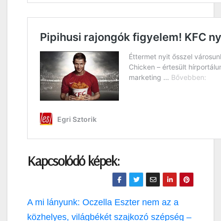
Kapcsolódó képek:
Bejegyzés
A mi lányunk: Oczella Eszter nem az a
navigáció
közhelyes, világbékét szajkozó szépség –