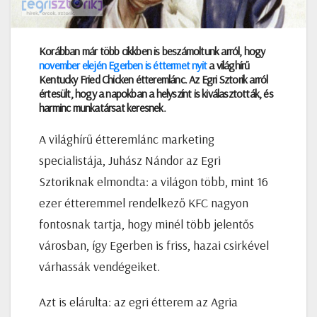
Korábban már több cikkben is beszámoltunk arról, hogy
november elején Egerben is éttermet nyit
a világhírű
Kentucky Fried Chicken étteremlánc. Az Egri Sztorik arról
értesült, hogy a napokban a helyszínt is kiválasztották, és
harminc munkatársat keresnek.
A világhírű étteremlánc marketing
specialistája, Juhász Nándor az Egri
Sztoriknak elmondta: a világon több, mint 16
ezer étteremmel rendelkező KFC nagyon
fontosnak tartja, hogy minél több jelentős
városban, így Egerben is friss, hazai csirkével
várhassák vendégeiket.
Azt is elárulta: az egri étterem az Agria