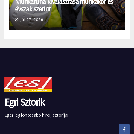
Munkaruha kiválasztása munkakör és
évszak szerint
júl 27, 2026
Egri Sztorik
Eger legfontosabb hírei, sztorijai