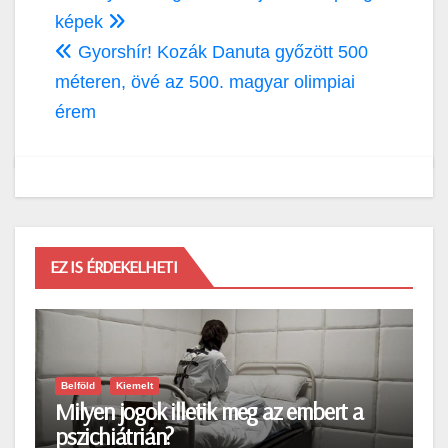
képek
Gyorshír! Kozák Danuta győzött 500
méteren, övé az 500. magyar olimpiai
érem
EZ IS ÉRDEKELHETI
Belföld
Kiemelt
Milyen jogok illetik meg az embert a
pszichiátrián?