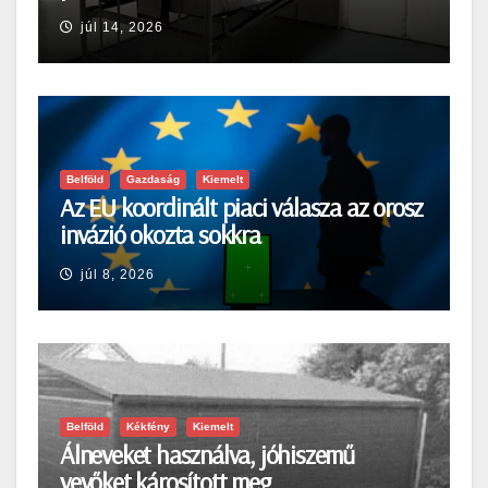
júl 14, 2026
Belföld
Gazdaság
Kiemelt
Az EU koordinált piaci válasza az orosz
invázió okozta sokkra
júl 8, 2026
Belföld
Kékfény
Kiemelt
Álneveket használva, jóhiszemű
vevőket károsított meg