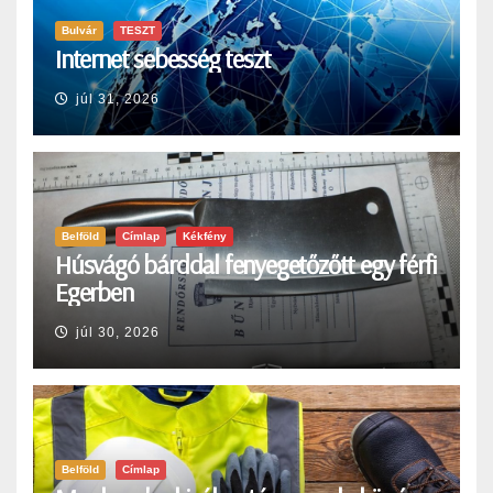
Bulvár
TESZT
Internet sebesség teszt
júl 31, 2026
Belföld
Címlap
Kékfény
Húsvágó bárddal fenyegetőzőtt egy férfi
Egerben
júl 30, 2026
Belföld
Címlap