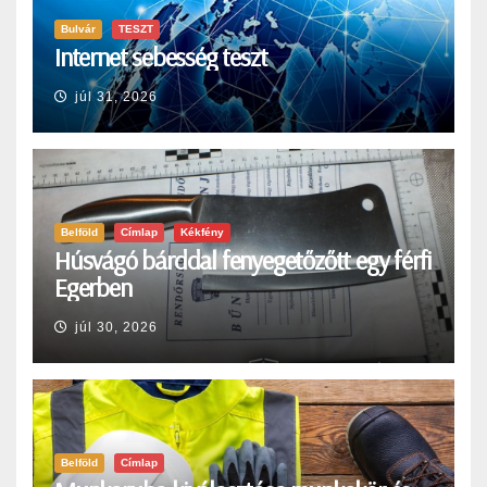
Bulvár
TESZT
Internet sebesség teszt
júl 31, 2026
Belföld
Címlap
Kékfény
Húsvágó bárddal fenyegetőzőtt egy férfi
Egerben
júl 30, 2026
Belföld
Címlap