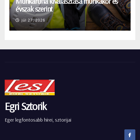
Munkaruha kiválasztása munkakör és
évszak szerint
júl 27, 2026
Egri Sztorik
Eger legfontosabb hírei, sztorijai