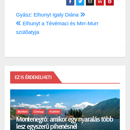
Bejegyzés
Gyász: Elhunyt Igaly Diána
navigáció
Elhunyt a Tévémaci és Mirr-Murr
szülőatyja
EZ IS ÉRDEKELHETI
Belföld
Címlap
Külföld
Montenegró: amikor egy nyaralás több
lesz egyszerű pihenésnél