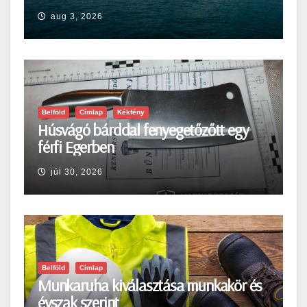
aug 3, 2026
Belföld
Címlap
Kékfény
Húsvágó bárddal fenyegetőzőtt egy
férfi Egerben
júl 30, 2026
Belföld
Címlap
Munkaruha kiválasztása munkakör és
évszak szerint