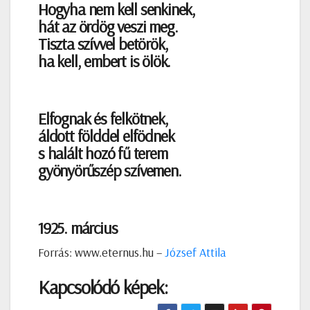
Hogyha nem kell senkinek,
hát az ördög veszi meg.
Tiszta szívvel betörök,
ha kell, embert is ölök.
Elfognak és felkötnek,
áldott földdel elfödnek
s halált hozó fű terem
gyönyörűszép szívemen.
1925. március
Forrás: www.eternus.hu –
József Attila
Kapcsolódó képek: