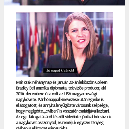
Már csak néhány nap és január 20-án leköszön Colleen
Bradley Bell amerikai diplomata, televíziós producer, aki
2014. decembere óta volt az USA magyarországi
nagykövete. Pár hónappal kinevezése után Egerbe is
ellátogatott, és annyira lenyűgözte városunk szépsége,
hogy megígérte, „civilben” is visszatér családjával lazítani.
Az egri látogatásáról készült videóinterjúnkkal búcsúzunk
a nagykövet asszonytól, és reméljük egyszer tényleg
civilben is ellátogat városunkba.