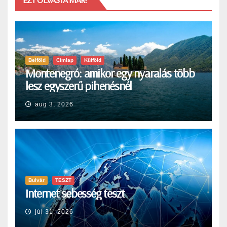
Belföld
Címlap
Külföld
Montenegró: amikor egy nyaralás több
lesz egyszerű pihenésnél
aug 3, 2026
Bulvár
TESZT
Internet sebesség teszt
júl 31, 2026