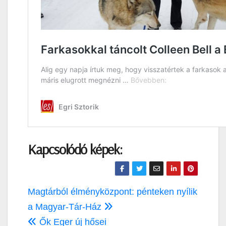
Kapcsolódó képek:
Bejegyzés
Magtárból élményközpont: pénteken nyílik
navigáció
a Magyar-Tár-Ház
Ők Eger új hősei