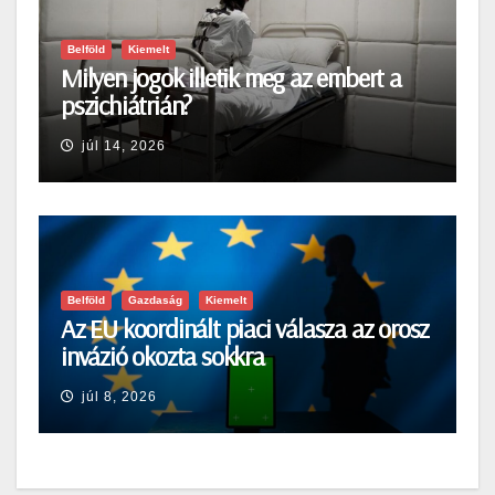
Belföld
Kiemelt
Milyen jogok illetik meg az embert a
pszichiátrián?
júl 14, 2026
Belföld
Gazdaság
Kiemelt
Az EU koordinált piaci válasza az orosz
invázió okozta sokkra
júl 8, 2026