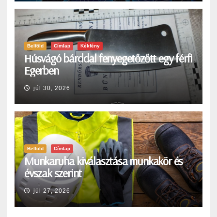
Belföld
Címlap
Kékfény
Húsvágó bárddal fenyegetőzőtt egy férfi
Egerben
júl 30, 2026
Belföld
Címlap
Munkaruha kiválasztása munkakör és
évszak szerint
júl 27, 2026