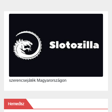
szerencsejáték Magyarországon
Hemedisz