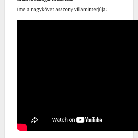
Íme a nagykövet asszony villáminterjúja: