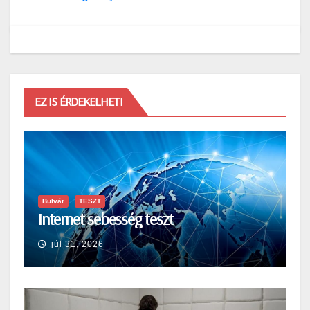
EZ IS ÉRDEKELHETI
Bulvár
TESZT
Internet sebesség teszt
júl 31, 2026