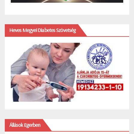
Heves Megyei Diabetes Szövetség
Állások Egerben