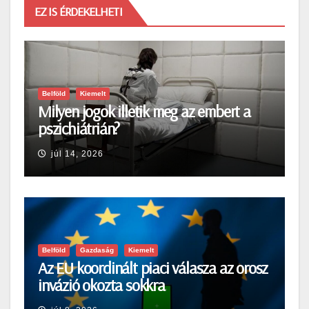
EZ IS ÉRDEKELHETI
Belföld
Kiemelt
Milyen jogok illetik meg az embert a
pszichiátrián?
júl 14, 2026
Belföld
Gazdaság
Kiemelt
Az EU koordinált piaci válasza az orosz
invázió okozta sokkra