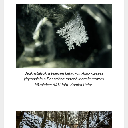
Jégkristályok a teljesen befagyott Alsó-vízesés
jégcsapjain a Pásztóhoz tartozó Mátrakeresztes
közelében /MTI fotó: Komka Péter