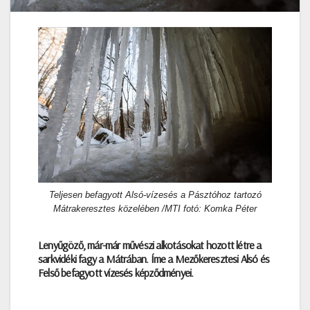
Teljesen befagyott Alsó-vízesés a Pásztóhoz tartozó
Mátrakeresztes közelében /MTI fotó: Komka Péter
Lenyűgöző, már-már művészi alkotásokat hozott létre a
sarkvidéki fagy a Mátrában. Íme a Mezőkeresztesi Alsó és
Felső befagyott vízesés képződményei.