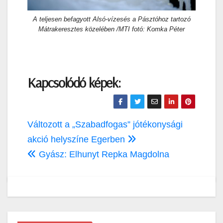
A teljesen befagyott Alsó-vízesés a Pásztóhoz tartozó
Mátrakeresztes közelében /MTI fotó: Komka Péter
Kapcsolódó képek:
Bejegyzés
Változott a „Szabadfogas” jótékonysági
navigáció
akció helyszíne Egerben
Gyász: Elhunyt Repka Magdolna