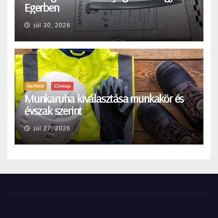
Egerben
júl 30, 2026
Belföld
Címlap
Munkaruha kiválasztása munkakör és
évszak szerint
júl 27, 2026