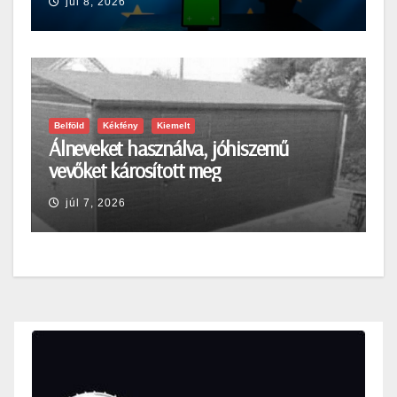
júl 8, 2026
Belföld
Kékfény
Kiemelt
Álneveket használva, jóhiszemű
vevőket károsított meg
júl 7, 2026