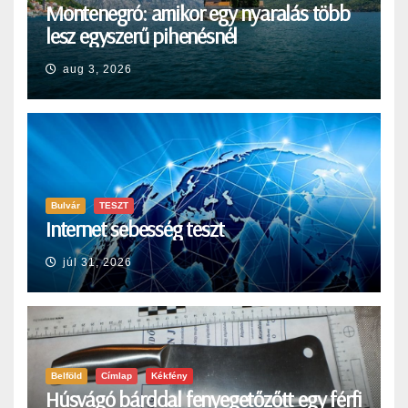
Montenegró: amikor egy nyaralás több
lesz egyszerű pihenésnél
aug 3, 2026
Bulvár
TESZT
Internet sebesség teszt
júl 31, 2026
Belföld
Címlap
Kékfény
Húsvágó bárddal fenyegetőzőtt egy férfi