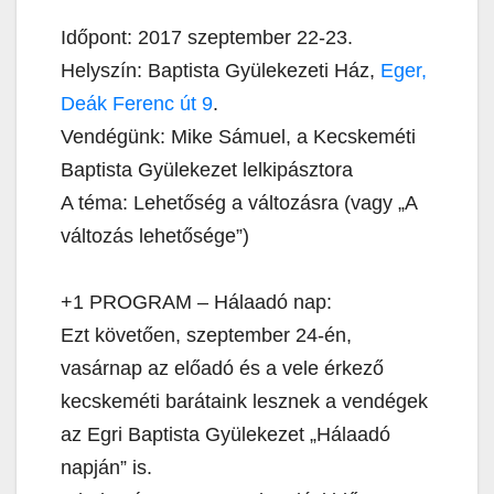
Időpont: 2017 szeptember 22-23.
Helyszín: Baptista Gyülekezeti Ház,
Eger,
Deák Ferenc út 9
.
Vendégünk: Mike Sámuel, a Kecskeméti
Baptista Gyülekezet lelkipásztora
A téma: Lehetőség a változásra (vagy „A
változás lehetősége”)
+1 PROGRAM – Hálaadó nap:
Ezt követően, szeptember 24-én,
vasárnap az előadó és a vele érkező
kecskeméti barátaink lesznek a vendégek
az Egri Baptista Gyülekezet „Hálaadó
napján” is.