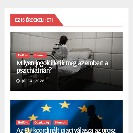
EZ IS ÉRDEKELHETI
Belföld
Kiemelt
Milyen jogok illetik meg az embert a
pszichiátrián?
júl 14, 2026
Belföld
Gazdaság
Kiemelt
Az EU koordinált piaci válasza az orosz