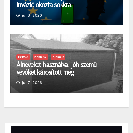
invázió okozta sokkra
júl 8, 2026
Belföld
Kékfény
Kiemelt
Álneveket használva, jóhiszemű
vevőket károsított meg
júl 7, 2026