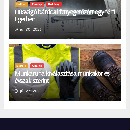
Belföld
Címlap
Kékfény
Húsvágó bárddal fenyegetőzőtt egy férfi
Egerben
júl 30, 2026
Belföld
Címlap
Munkaruha kiválasztása munkakör és
évszak szerint
júl 27, 2026