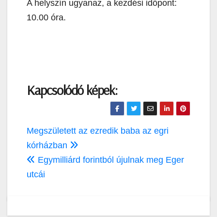
A helyszín ugyanaz, a kezdési időpont:
10.00 óra.
Kapcsolódó képek:
Bejegyzés
Megszületett az ezredik baba az egri
navigáció
kórházban
Egymilliárd forintból újulnak meg Eger
utcái