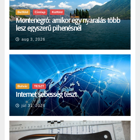
Belföld
Címlap
Külföld
Montenegró: amikor egy nyaralás több
lesz egyszerű pihenésnél
aug 3, 2026
Bulvár
TESZT
Internet sebesség teszt
júl 31, 2026