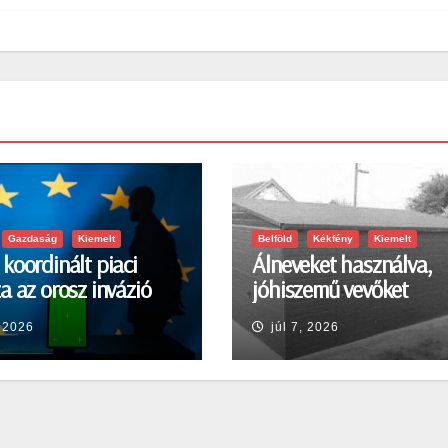
Gazdaság
Kiemelt
Belföld
Kékfény
Kiemelt
koordinált piaci
Álneveket használva,
a az orosz invázió
jóhiszemű vevőket
a sokkra
károsított meg
, 2026
júl 7, 2026