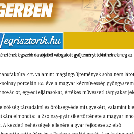
ténetének legszebb darabjaiból válogatott gyűjteményt tekinthetnek meg az
nmanufaktúra Zrt. valamint magángyűjtemények soha nem látot
A Zsolnay porcelán 165 éve a magyar kézművesség gyöngyszem
novációt, egyedi eljárásokat, értékes művészeti tárgyakat jel
elnökség társadalmi és örökségvédelmi ügyekért, valamint ki
mtitkára elmondta: a Zsolnay-gyár sikertörténete a magyar inn
 A kezdeti nehézségek ellenére a gyár fejlődése az első
te ismertté tette Pécs és a Zsolnay-család nevét. A gyár önmag