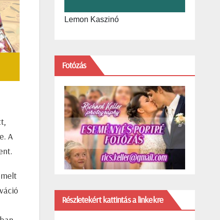
Lemon Kaszinó
Fotózás
t,
e. A
ent.
emelt
ováció
Részletekért kattintás a linkekre
ában