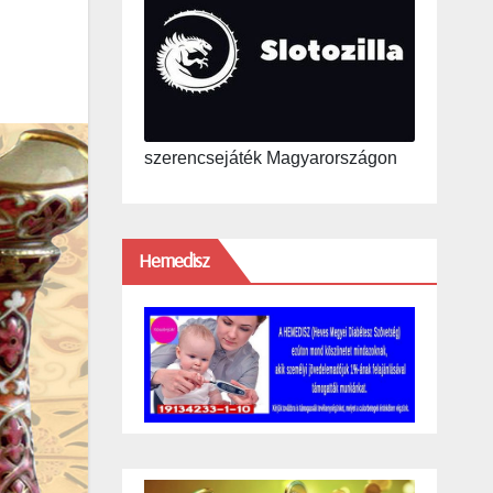
szerencsejáték Magyarországon
Hemedisz