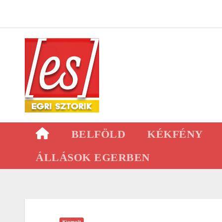
Skip
to
content
BELFÖLD
KÉKFÉNY
ÁLLÁSOK EGERBEN
Kiemelt