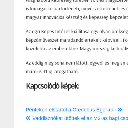
is kimagasló ipartörténeti, művészettörténeti és é
magyar innovációs készség és képesség képzelet
Az egri Kepes Intézet kiállítása egy olyan öröksé
képzőművészet maradandó értékeit képviseli. Fo
közelebb az emberekhez Magyarország kulturális é
Az eddig még soha nem látott, egyedi és megismét
március 31-ig látogatható.
Kapcsolódó képek:
Bejegyzés
Pénteken elstartol a Credobus Eger-rali
navigáció
Vaddisznókat ütöttek el az M3-as bagi cso