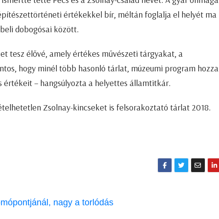
pítészettörténeti értékekkel bír, méltán foglalja el helyét ma 
beli dobogósai között.
get tesz élővé, amely értékes művészeti tárgyakat, a
ntos, hogy minél több hasonló tárlat, múzeumi program hozza
rtékeit – hangsúlyozta a helyettes államtitkár.
elhetetlen Zsolnay-kincseket is felsorakoztató tárlat 2018.
mópontjánál, nagy a torlódás