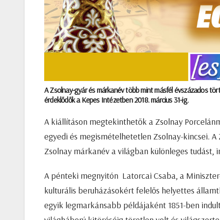
A Zsolnay-gyár és márkanév több mint másfél évszázados tör
érdeklődők a Kepes Intézetben 2018. március 31-ig.
A kiállításon megtekinthetők a Zsolnay Porcelá
egyedi és megismételhetetlen Zsolnay-kincsei. 
Zsolnay márkanév a világban különleges tudást, in
A pénteki megnyitón Latorcai Csaba, a Miniszter
kulturális beruházásokért felelős helyettes álla
egyik legmarkánsabb példájaként 1851-ben indult.
világháború kitöréséig töretlen volt és világszer