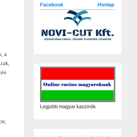
Facebook
Honlap
, a
szak,
tén
Legjobb magyar kaszinók
be,