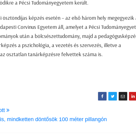
ödikre a Pécsi Tudományegyetem került.
 ösztöndíjas képzés esetén – az első három hely megegyezik 
Budapesti Corvinus Egyetem áll, amelyet a Pécsi Tudományegy
udományok után a bölcsészettudomány, majd a pedagógusképzé
épzés a pszichológia, a vezetés és szervezés, illetve a
z osztatlan tanárképzésre felvettek száma is.
ott
s, mindketten döntősök 100 méter pillangón