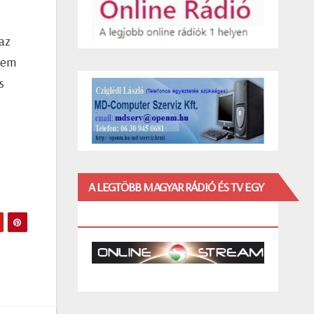
az
etem
s
A LEGTÖBB MAGYAR RÁDIÓ ÉS TV EGY
HELYEN!