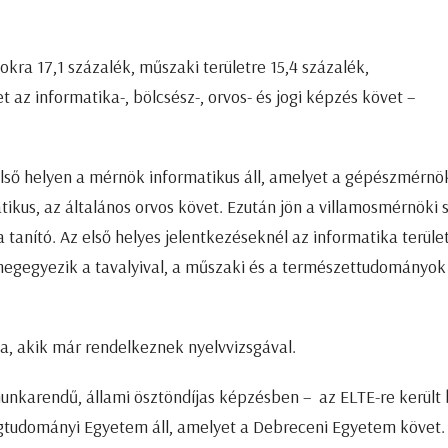
ra 17,1 százalék, műszaki területre 15,4 százalék,
az informatika-, bölcsész-, orvos- és jogi képzés követ –
első helyen a mérnök informatikus áll, amelyet a gépészmérnök
kus, az általános orvos követ. Ezután jön a villamosmérnöki 
a tanító. Az első helyes jelentkezéseknél az informatika terüle
egegyezik a tavalyival, a műszaki és a természettudományok
a, akik már rendelkeznek nyelvvizsgával.
 munkarendű, állami ösztöndíjas képzésben – az ELTE-re került 
gtudományi Egyetem áll, amelyet a Debreceni Egyetem követ.