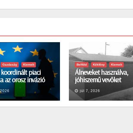
Gazdaság
Kiemelt
Belföld
Kékfény
Kiemelt
koordinált piaci
Álneveket használva,
a az orosz invázió
jóhiszemű vevőket
a sokkra
károsított meg
, 2026
júl 7, 2026