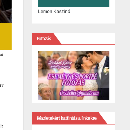
Lemon Kaszinó
Fotózás
ai
47
Részletekért kattintás a linkekre
lt