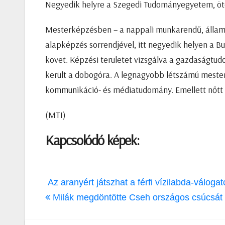
Negyedik helyre a Szegedi Tudományegyetem, öt
Mesterképzésben – a nappali munkarendű, állami
alapképzés sorrendjével, itt negyedik helyen a 
követ. Képzési területet vizsgálva a gazdaságt
került a dobogóra. A legnagyobb létszámú mesterk
kommunikáció- és médiatudomány. Emellett nőtt a
(MTI)
Kapcsolódó képek:
Bejegyzés
Az aranyért játszhat a férfi vízilabda-válogat
navigáció
Milák megdöntötte Cseh országos csúcsát i