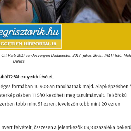
nt Ott Parti 2017 rendezvényen Budapesten 2017. július 26-án. //MTI fotó: Moh
Balázs
alból 72 641-en nyertek felvételt.
ltséges formában 16 908-an tanulhatnak majd. Alapképzésben 
sterképzésben 11 540 kezdheti meg tanulmányait. Felsőfokú
zerben több mint 51 ezren, levelezőn több mint 20 ezren
k nyert felvételt, összesen a jelentkezők 68,8 százaléka bekerü