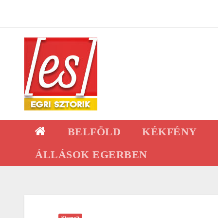
Skip
to
content
BELFÖLD
KÉKFÉNY
ÁLLÁSOK EGERBEN
Kiemelt