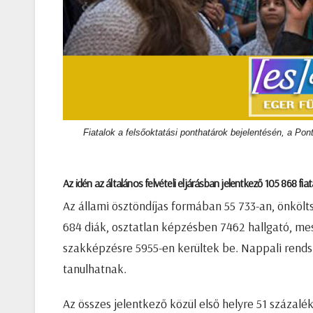
Fiatalok a felsőoktatási ponthatárok bejelentésén, a Po
Az idén az általános felvételi eljárásban jelentkező 105 868 fiat
Az állami ösztöndíjas formában 55 733-an, önkö
684 diák, osztatlan képzésben 7462 hallgató, me
szakképzésre 5955-en kerültek be. Nappali rends
tanulhatnak.
Az összes jelentkező közül első helyre 51 százalé