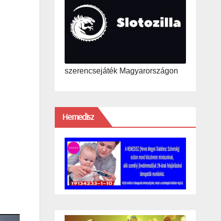
szerencsejáték Magyarországon
Hemedisz