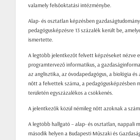
valamely felsőoktatási intézménybe.
Alap- és osztatlan képzésben gazdaságtudományok
pedagógusképzésre 13 százalék került be, amelyet 
ismertette.
A legtöbb jelentkezőt felvett képzéseket nézve 
programtervező informatikus, a gazdaságinformati
az anglisztika, az óvodapedagógus, a biológia és 
nőtt a felvettek száma, a pedagógusképzésben m
területén egyszázalékos a csökkenés.
A jelentkezők közül némileg nőtt azoknak a szám
A legtöbb hallgató – alap- és osztatlan, nappali
második helyen a Budapesti Műszaki és Gazdasá