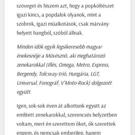
szöveget és hiszem azt, hogy a popköltészet
igazi kincs, a popdalok olyanok, mint a
szobrok, igazi műalkotások, csak márvány
helyett hangból, szóból állnak.
Minden idők egyik legsikeresebb magyar
énekesnője a Művésznő, aki meghatározó
zenekarokkal (Illés, Omega, Metro, Express,
Bergendy, Tolcsvay-trió, Hungária, LGT,
Universal, Fonográf, V’Moto-Rock) dolgozott
együtt.
Igen, sok-sok éven át alkottunk együtt az
említett zenekarokkal, szerencsés helyzetben
voltam, mert én szerettem őket, ők szerettek
engem, és nemcsak emberileg, hanem