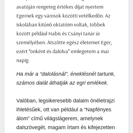
avatóján rengeteg értékes díjat nyertem
Egernek egy városok közötti vetélkedőn. Az
iskolában kitűnő oktatóim voltak, többek
között például Habis és Csányi tanár úr
személyében. Átszőtte egész életemet Eger,
ezért “önként és dalolva” emlegetem a mai
napig.
Ha már a “dalolásnál”, éneklésnél tartunk,
számos dalát áthatják az egri emlékek.
Valóban, legsikeresebb dalaim önéletrajzi
ihletésűek, ott van például a “Napfényes
álom” című világslágerem, amelynek
dalszövegét, magam írtam és kifejezetten