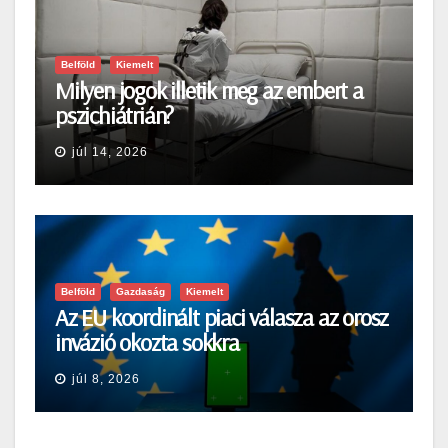
Belföld
Kiemelt
Milyen jogok illetik meg az embert a
pszichiátrián?
júl 14, 2026
Belföld
Gazdaság
Kiemelt
Az EU koordinált piaci válasza az orosz
invázió okozta sokkra
júl 8, 2026