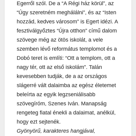
Egerről szól. De a “A Régi ház körül”, az
“Úgy szeretném meghálálni”, és az “Isten
hozzád, kedves városom” is Egert idézi. A
fesztiválgyőztes “Újra otthon” című dalom
szövege még az ötös iskolát, a vele
szemben lévő református templomot és a
Dobó teret is említi: “Ott a templom, ott a
nagy tér, ott az első iskolám”. Talán
kevesebben tudják, de a az országos
slágerré vált dalaimba az egész életemet
beleírta az egyik legzseniálisabb
szövegíróm, Szenes Iván. Manapság
rengeteg fiatal énekli a dalaimat, anélkül,
hogy ezt sejtenék.
Gyönyörű, karakteres hangjával,