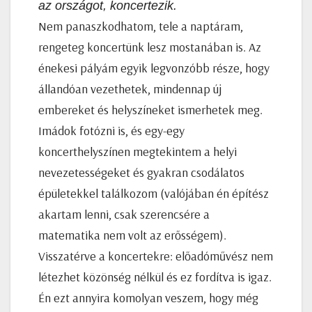
az országot, koncertezik.
Nem panaszkodhatom, tele a naptáram,
rengeteg koncertünk lesz mostanában is. Az
énekesi pályám egyik legvonzóbb része, hogy
állandóan vezethetek, mindennap új
embereket és helyszíneket ismerhetek meg.
Imádok fotózni is, és egy-egy
koncerthelyszínen megtekintem a helyi
nevezetességeket és gyakran csodálatos
épületekkel találkozom (valójában én építész
akartam lenni, csak szerencsére a
matematika nem volt az erősségem).
Visszatérve a koncertekre: előadóművész nem
létezhet közönség nélkül és ez fordítva is igaz.
Én ezt annyira komolyan veszem, hogy még