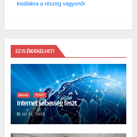
kisdiákra a részeg vagyonőr
EZ IS ÉRDEKELHETI
Bulvár
TESZT
Internet sebesség teszt
júl 31, 2026