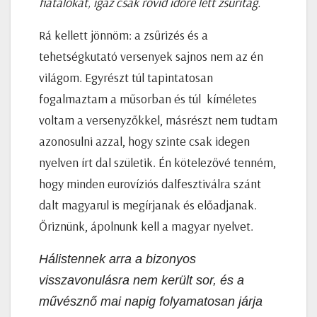
fiatalokat, igaz csak rövid időre lett zsűritag.
Rá kellett jönnöm: a zsűrizés és a
tehetségkutató versenyek sajnos nem az én
világom. Egyrészt túl tapintatosan
fogalmaztam a műsorban és túl kíméletes
voltam a versenyzőkkel, másrészt nem tudtam
azonosulni azzal, hogy szinte csak idegen
nyelven írt dal születik. Én kötelezővé tenném,
hogy minden eurovíziós dalfesztiválra szánt
dalt magyarul is megírjanak és előadjanak.
Őriznünk, ápolnunk kell a magyar nyelvet.
Hálistennek arra a bizonyos
visszavonulásra nem került sor, és a
művésznő mai napig folyamatosan járja