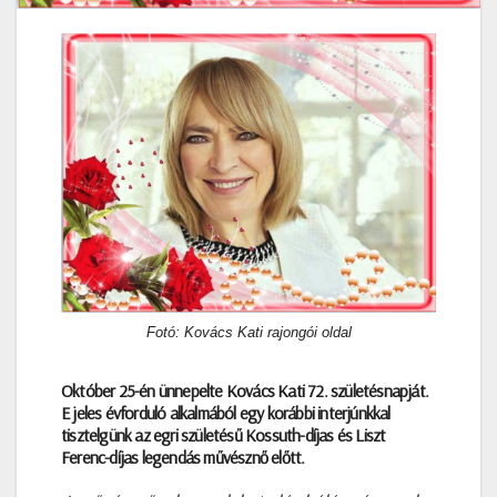
Fotó: Kovács Kati rajongói oldal
Október 25-én ünnepelte Kovács Kati 72. születésnapját.
E jeles évforduló alkalmából egy korábbi interjúnkkal
tisztelgünk az egri születésű Kossuth-díjas és Liszt
Ferenc-díjas legendás művésznő előtt.