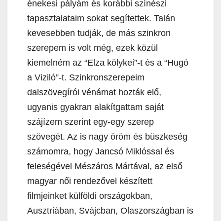
énekesi pályám és korábbi színészi
tapasztalataim sokat segítettek. Talán
kevesebben tudják, de más szinkron
szerepem is volt még, ezek közül
kiemelném az “Elza kölykei”-t és a “Hugó
a Viziló”-t. Szinkronszerepeim
dalszövegírói vénámat hozták elő,
ugyanis gyakran alakítgattam saját
szájízem szerint egy-egy szerep
szövegét. Az is nagy öröm és büszkeség
számomra, hogy Jancsó Miklóssal és
feleségével Mészáros Mártával, az első
magyar női rendezővel készített
filmjeinket külföldi országokban,
Ausztriában, Svájcban, Olaszországban is