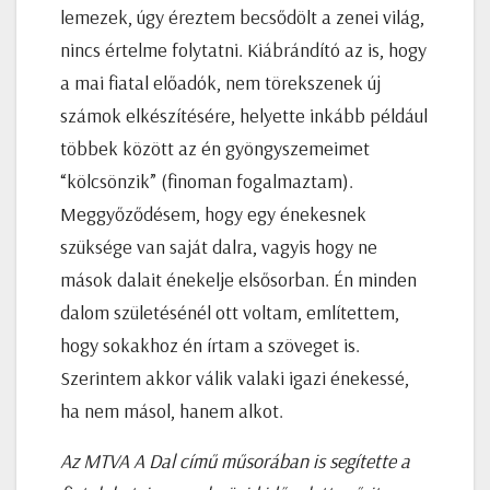
lemezek, úgy éreztem becsődölt a zenei világ,
nincs értelme folytatni. Kiábrándító az is, hogy
a mai fiatal előadók, nem törekszenek új
számok elkészítésére, helyette inkább például
többek között az én gyöngyszemeimet
“kölcsönzik” (finoman fogalmaztam).
Meggyőződésem, hogy egy énekesnek
szüksége van saját dalra, vagyis hogy ne
mások dalait énekelje elsősorban. Én minden
dalom születésénél ott voltam, említettem,
hogy sokakhoz én írtam a szöveget is.
Szerintem akkor válik valaki igazi énekessé,
ha nem másol, hanem alkot.
Az MTVA A Dal című műsorában is segítette a