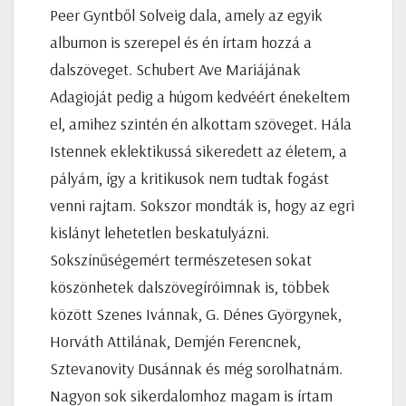
Peer Gyntből Solveig dala, amely az egyik
albumon is szerepel és én írtam hozzá a
dalszöveget. Schubert Ave Mariájának
Adagioját pedig a húgom kedvéért énekeltem
el, amihez szintén én alkottam szöveget. Hála
Istennek eklektikussá sikeredett az életem, a
pályám, így a kritikusok nem tudtak fogást
venni rajtam. Sokszor mondták is, hogy az egri
kislányt lehetetlen beskatulyázni.
Sokszínűségemért természetesen sokat
köszönhetek dalszövegíróimnak is, többek
között Szenes Ivánnak, G. Dénes Györgynek,
Horváth Attilának, Demjén Ferencnek,
Sztevanovity Dusánnak és még sorolhatnám.
Nagyon sok sikerdalomhoz magam is írtam