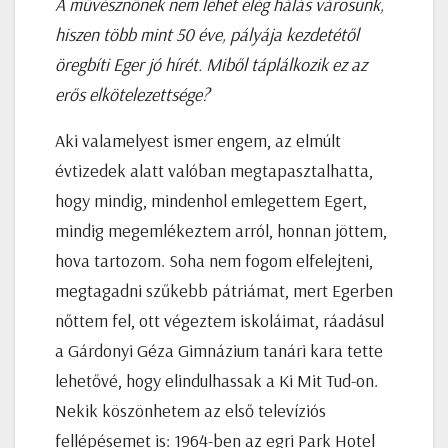
A művésznőnek nem lehet elég hálás városunk,
hiszen több mint 50 éve, pályája kezdetétől
öregbíti Eger jó hírét. Miből táplálkozik ez az
erős elkötelezettsége?
Aki valamelyest ismer engem, az elmúlt
évtizedek alatt valóban megtapasztalhatta,
hogy mindig, mindenhol emlegettem Egert,
mindig megemlékeztem arról, honnan jöttem,
hova tartozom. Soha nem fogom elfelejteni,
megtagadni szűkebb pátriámat, mert Egerben
nőttem fel, ott végeztem iskoláimat, ráadásul
a Gárdonyi Géza Gimnázium tanári kara tette
lehetővé, hogy elindulhassak a Ki Mit Tud-on.
Nekik köszönhetem az első televíziós
fellépésemet is: 1964-ben az egri Park Hotel