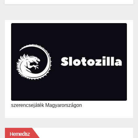
szerencsejáték Magyarországon
Hemedisz