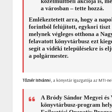
közelmúltbeli akciója is, m
a városban – tette hozzá.
Emlékeztetett arra, hogy a napo
forintból felújított, egykori tisz
melynek végleges otthona a Nagy
felavatott könyvtárbusz ezt kieg
segít a vidéki településekre is el
a polgármester.
Tőzsér Istvánn
é, a könyvtár igazgatója az MTI-n
A Bródy Sándor Megyei és Vá
könyvtárbusz-program hely