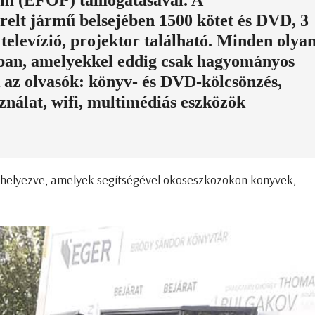
ram (EFOP) támogatásával. A
erelt jármű belsejében 1500 kötet és DVD, 3
elevízió, projektor található. Minden olya
szban, amelyekkel eddig csak hagyományos
 az olvasók: könyv- és DVD-kölcsönzés,
ználat, wifi, multimédiás eszközök
elhelyezve, amelyek segítségével okoseszközökön könyvek,