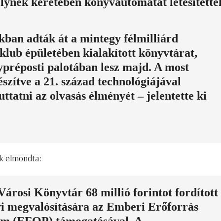
elynek keretében könyvautomatát létesítette
kban adták át a mintegy félmilliárd
t klub épületében kialakított könyvtárat,
préposti palotában lesz majd. A most
észítve a 21. század technológiájával
juttatni az olvasás élményét – jelentette ki
ek elmondta:
rosi Könyvtár 68 millió forintot fordított
i megvalósítására az Emberi Erőforrás