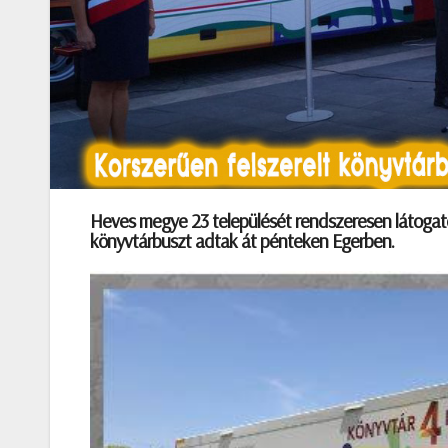
Heves megye 23 települését rendszeresen látogató é
könyvtárbuszt adtak át pénteken Egerben.