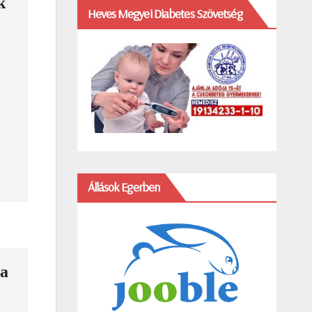
k
Heves Megyei Diabetes Szövetség
Állások Egerben
 a