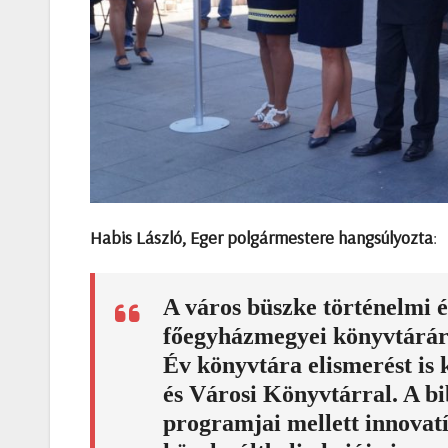
Habis László, Eger polgármestere hangsúlyozta
:
A város büszke történelmi é
főegyházmegyei könyvtárára
Év könyvtára elismerést is
és Városi Könyvtárral. A bi
programjai mellett innovatí