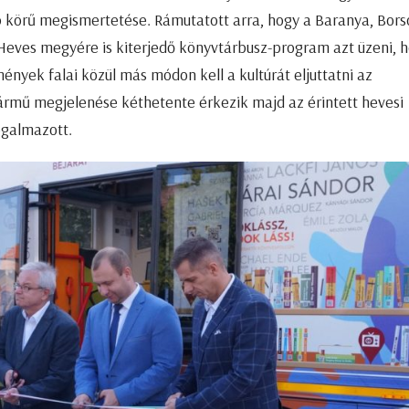
bb körű megismertetése. Rámutatott arra, hogy a Baranya, Bors
eves megyére is kiterjedő könyvtárbusz-program azt üzeni, 
ények falai közül más módon kell a kultúrát eljuttatni az
ármű megjelenése kéthetente érkezik majd az érintett hevesi
ogalmazott.