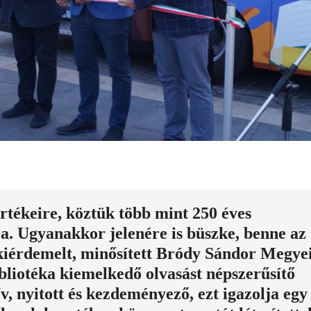
rtékeire, köztük több mint 250 éves
. Ugyanakkor jelenére is büszke, benne az
 kiérdemelt, minősített Bródy Sándor Megye
bliotéka kiemelkedő olvasást népszerűsítő
v, nyitott és kezdeményező, ezt igazolja egy