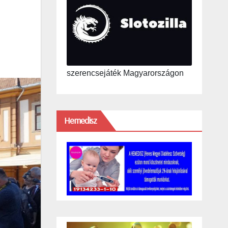
szerencsejáték Magyarországon
Hemedisz