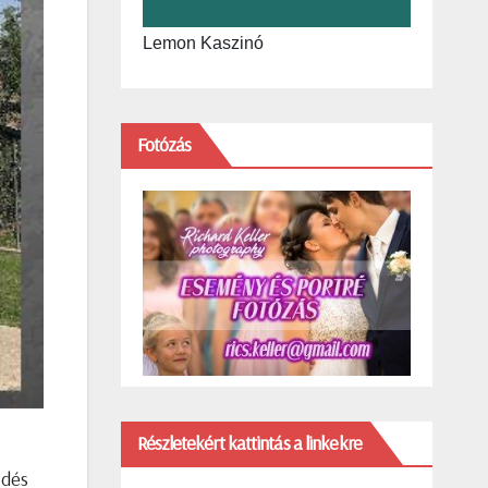
Lemon Kaszinó
Fotózás
Részletekért kattintás a linkekre
ödés