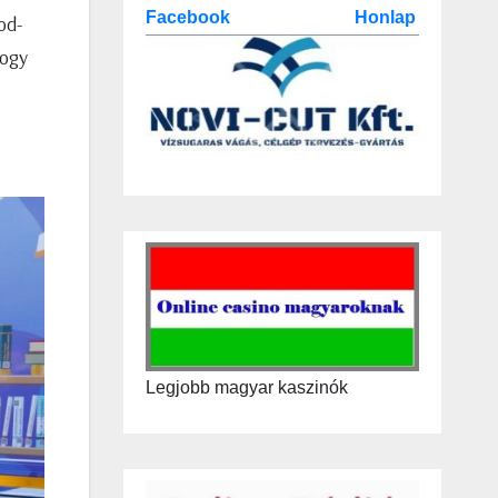
Facebook
Honlap
od-
hogy
Legjobb magyar kaszinók