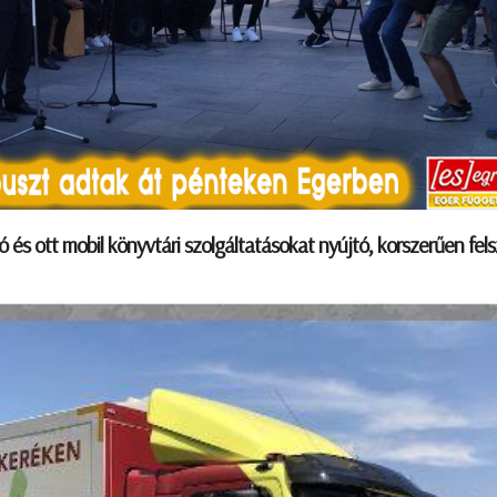
s ott mobil könyvtári szolgáltatásokat nyújtó, korszerűen fels