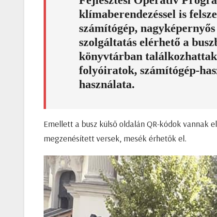
Fejlesztési Operatív Prog
klímaberendezéssel is felsz
számítógép, nagyképernyős t
szolgáltatás elérhető a bu
könyvtárban találkozhattak
folyóiratok, számítógép-has
használata.
Emellett a busz külső oldalán QR-kódok vannak 
megzenésített versek, mesék érhetők el.