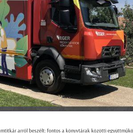
amtitkár arról beszélt: fontos a könyvtárak közötti együttműk