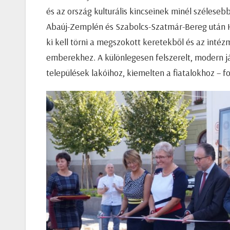
és az ország kulturális kincseinek minél szélese
Abaúj-Zemplén és Szabolcs-Szatmár-Bereg után H
ki kell törni a megszokott keretekből és az intézm
emberekhez. A különlegesen felszerelt, modern j
települések lakóihoz, kiemelten a fiatalokhoz – f