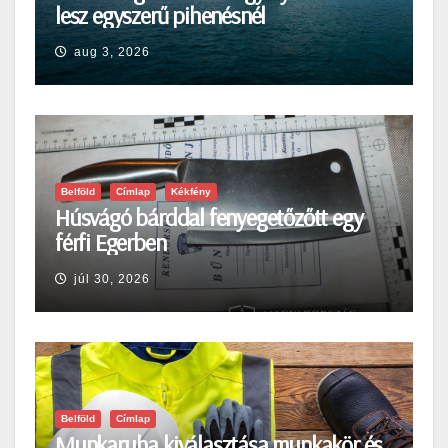
lesz egyszerű pihenésnél
aug 3, 2026
Belföld
Címlap
Kékfény
Húsvágó bárddal fenyegetőzőtt egy
férfi Egerben
júl 30, 2026
Belföld
Címlap
Munkaruha kiválasztása munkakör és