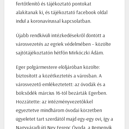
fertőtlenítő és tájékoztató pontokat
alakítanak ki, és tájékoztató facebook oldal
indul a koronavírussal kapcsolatban.
Újabb rendkívüli intézkedésekről döntött a
városvezetés az egriek védelmében – közölte
sajtótájékoztatón hétfőn Mirkóczki Ádám.
Eger polgármestere elöljáróban közölte:
biztosított a közétkeztetés a városban. A
városvezető emlékeztetett: az óvodák és a
bölcsődék március 16-tól bezárták Egerben.
Hozzátette: az intézményvezetőkkel
egyeztetve mindhárom óvodai körzetben
ügyeletet tart szerdától majd egy-egy ovi, így a
Nagyváradi úti Ney Ferenc Óvoda, a Remenyik