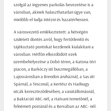
szolgál az ingyenes parkolás bevezetése is a
városban, akinek halaszthatatlan ügye van,
mielőbb el tudja intézni és hazatérhessen.
A városvezető emlékeztetett: a hétvégén
született döntés arról, hogy fertőtlenítő és
tájékoztató pontokat kezdenek kialakítani a
városban. Hétfőn elkezdődött ezek
üzembehelyezése a Dobó téren, a Katona téri
piacon, a Barkóczy úti buszmegállóban, a
Lajosvárosban a Brendon áruháznál, a Sas úti
Spárnál, a Tesconál, a Kertész és Hadnagy
utcák kereszteződésében, a vasútállomásnál,
a Baktai úti ABC-nél, a Hatvani temetőnél, a
felnémeti postánál és a Bervában az ABC- nél.