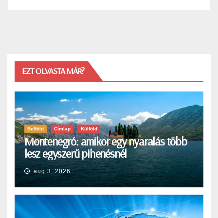
EZT OLVASTA MÁR?
Belföld
Címlap
Külföld
Montenegró: amikor egy nyaralás több
lesz egyszerű pihenésnél
aug 3, 2026