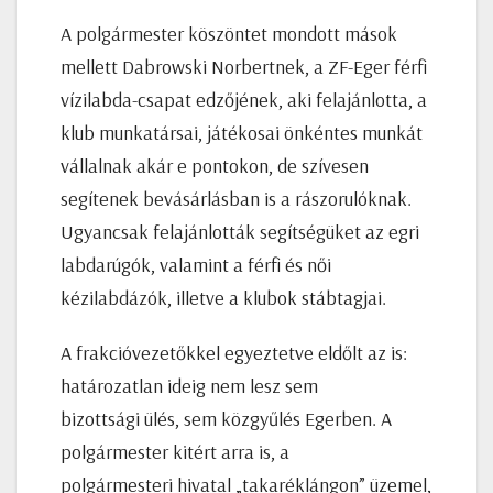
A polgármester köszöntet mondott mások
mellett Dabrowski Norbertnek, a ZF-Eger férfi
vízilabda-csapat edzőjének, aki felajánlotta, a
klub munkatársai, játékosai önkéntes munkát
vállalnak akár e pontokon, de szívesen
segítenek bevásárlásban is a rászorulóknak.
Ugyancsak felajánlották segítségüket az egri
labdarúgók, valamint a férfi és női
kézilabdázók, illetve a klubok stábtagjai.
A frakcióvezetőkkel egyeztetve eldőlt az is:
határozatlan ideig nem lesz sem
bizottsági ülés, sem közgyűlés Egerben. A
polgármester kitért arra is, a
polgármesteri hivatal „takaréklángon” üzemel,