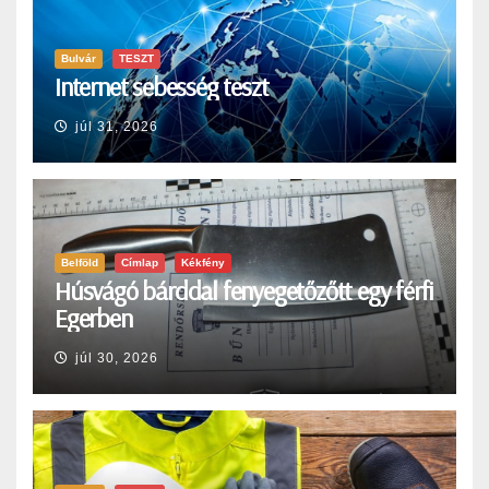
Bulvár
TESZT
Internet sebesség teszt
júl 31, 2026
Belföld
Címlap
Kékfény
Húsvágó bárddal fenyegetőzőtt egy férfi
Egerben
júl 30, 2026