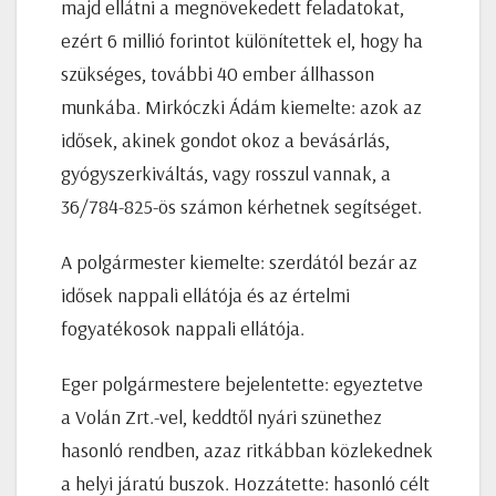
majd ellátni a megnövekedett feladatokat,
ezért 6 millió forintot különítettek el, hogy ha
szükséges, további 40 ember állhasson
munkába. Mirkóczki Ádám kiemelte: azok az
idősek, akinek gondot okoz a bevásárlás,
gyógyszerkiváltás, vagy rosszul vannak, a
36/784-825-ös számon kérhetnek segítséget.
A polgármester kiemelte: szerdától bezár az
idősek nappali ellátója és az értelmi
fogyatékosok nappali ellátója.
Eger polgármestere bejelentette: egyeztetve
a Volán Zrt.-vel, keddtől nyári szünethez
hasonló rendben, azaz ritkábban közlekednek
a helyi járatú buszok. Hozzátette: hasonló célt