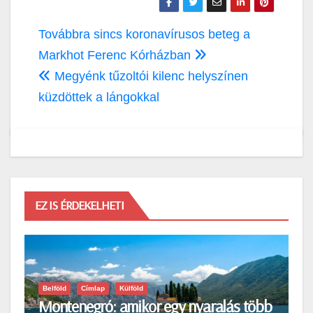
Bejegyzés
Továbbra sincs koronavírusos beteg a
navigáció
Markhot Ferenc Kórházban
Megyénk tűzoltói kilenc helyszínen
küzdöttek a lángokkal
EZ IS ÉRDEKELHETI
Belföld
Címlap
Külföld
Montenegró: amikor egy nyaralás több