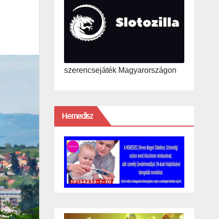
szerencsejáték Magyarországon
Hemedisz