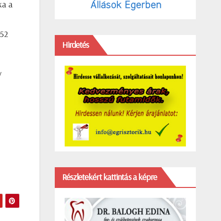
ka a
-52
Hirdetés
y
Részletekért kattintás a képre