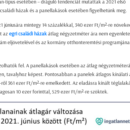
an-típus esetében – dráguló tendenciát mutattak a 2021 első
családi házak és a panellakások esetében figyelhetünk meg.
21 júniusára mintegy 14 százalékkal, 340 ezer Ft/m²-re növek
tt az
egri családi házak
átlag négyzetméter ára nem egyenlet
lám eljövetelével és az kormány otthonteremtési programján
zolhatók fel. A panellakások esetében az átlag négyzetméterá
n, tavalyhoz képest. Pontosabban a panelek átlagos kínálati 
²-ről 361 ezer Ft/m²-re emelkedett. Az eladásra kínált téglalak
gosan 10 ezer forinttal, 529 ezer Ft/m²-re szöktek.