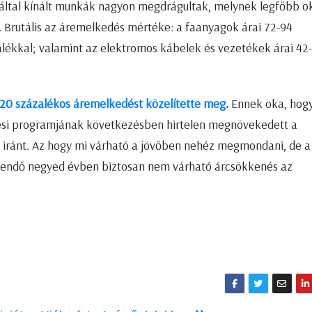
k által kínált munkák nagyon megdrágultak, melynek legfőbb o
 Brutális az áremelkedés mértéke: a faanyagok árai 72-94
zalékkal; valamint az elektromos kábelek és vezetékek árai 42
 20 százalékos áremelkedést közelítette meg
.
Ennek oka, hog
tési programjának következésben hirtelen megnövekedett a
t iránt. Az hogy mi várható a jövőben nehéz megmondani, de a
ezendő negyed évben biztosan nem várható árcsökkenés az