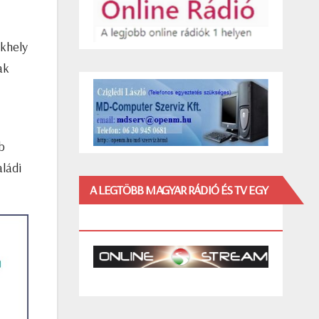
ékhely
ak
b
aládi
A LEGTÖBB MAGYAR RÁDIÓ ÉS TV EGY
HELYEN!