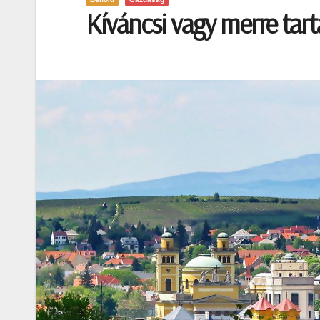
Kíváncsi vagy merre tart