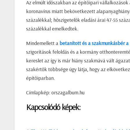
Az elmúlt időszakban az építőipari vállalkozáso
koronavírus miatt bekövetkezett alapanyaghiány.
százalékkal; hőszigetelők eladási árai 47-55 szá
százalékkal emelkedtek.
Mindemellett a
betanított és a szakmunkásbér a
szigorítások feloldás és a kormány otthonterem
kereslet az így is már hiány szakmává vált ágaza
szakértők többsége úgy látja, hogy az elkövetk
építőiparban.
Címlapkép: orszagalbum.hu
Kapcsolódó képek: