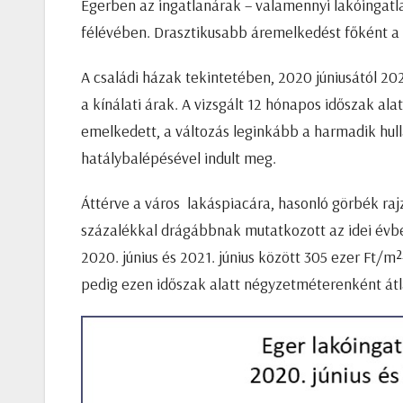
Egerben az ingatlanárak – valamennyi lakóingatl
félévében. Drasztikusabb áremelkedést főként a 
A családi házak tekintetében, 2020 júniusától 20
a kínálati árak. A vizsgált 12 hónapos időszak ala
emelkedett, a változás leginkább a harmadik hul
hatálybalépésével indult meg.
Áttérve a város lakáspiacára, hasonló görbék raj
százalékkal drágábbnak mutatkozott az idei évbe
2020. június és 2021. június között 305 ezer Ft/m
pedig ezen időszak alatt négyzetméterenként átla