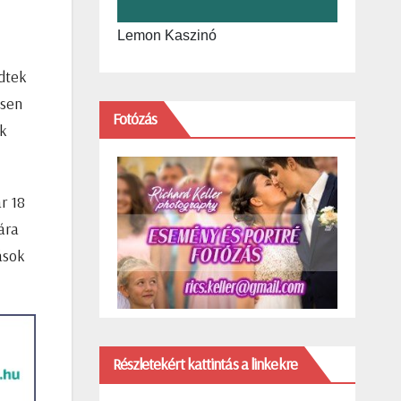
Lemon Kaszinó
edtek
esen
Fotózás
ak
r 18
ára
ások
Részletekért kattintás a linkekre