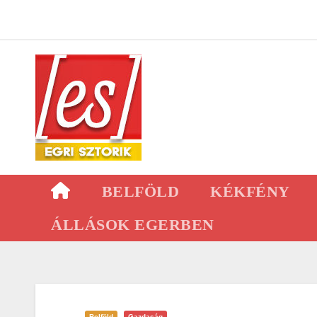
Skip
to
content
BELFÖLD
KÉKFÉNY
ÁLLÁSOK EGERBEN
Belföld
Gazdaság