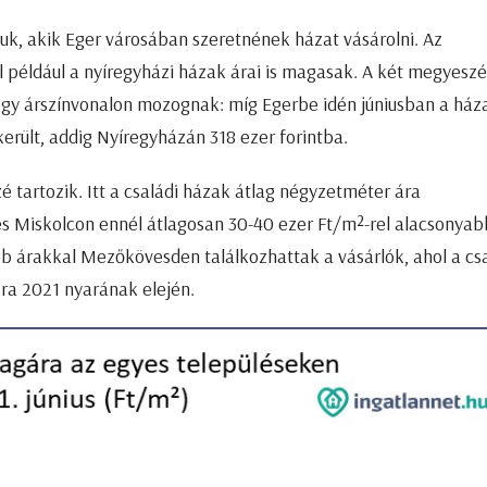
k, akik Eger városában szeretnének házat vásárolni. Az
ül például a nyíregyházi házak árai is magasak. A két megyesz
gy árszínvonalon mozognak: míg Egerbe idén júniusban a ház
erült, addig Nyíregyházán 318 ezer forintba.
 tartozik. Itt a családi házak átlag négyzetméter ára
és Miskolcon ennél átlagosan 30-40 ezer Ft/m²-rel alacsonyab
őbb árakkal Mezőkövesden találkozhattak a vásárlók, ahol a cs
ra 2021 nyarának elején.