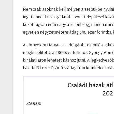
Nem csak azoknak kell mélyen a zsebükbe nyúlniu
ingatlannet.hu vizsgálatába vont települései köz
között ugyan nem nagy a különbség, mondhatni e
egyetlen négyzetmétere átlag 340 ezer forintba k
A környéken Hatvan is a drágább települések közé
megközelítette a 280 ezer forintot. Gyöngyösön 
kínálati áron lehetett házhoz jutni. A legkedvez
házak 191 ezer Ft/m²es átlagáron kerültek eladás