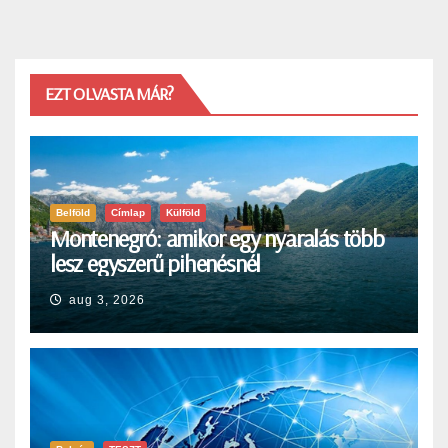
EZT OLVASTA MÁR?
Belföld
Címlap
Külföld
Montenegró: amikor egy nyaralás több
lesz egyszerű pihenésnél
aug 3, 2026