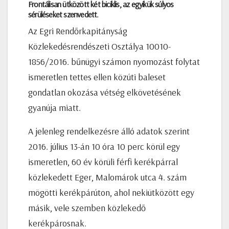
Frontálisan ütközött két biciklis, az egyikük súlyos
sérüléseket szenvedett.
Az Egri Rendőrkapitányság
Közlekedésrendészeti Osztálya 10010-
1856/2016. bűnügyi számon nyomozást folytat
ismeretlen tettes ellen közúti baleset
gondatlan okozása vétség elkövetésének
gyanúja miatt.
A jelenleg rendelkezésre álló adatok szerint
2016. július 13-án 10 óra 10 perc körül egy
ismeretlen, 60 év körüli férfi kerékpárral
közlekedett Eger, Malomárok utca 4. szám
mögötti kerékpárúton, ahol nekiütközött egy
másik, vele szemben közlekedő
kerékpárosnak.