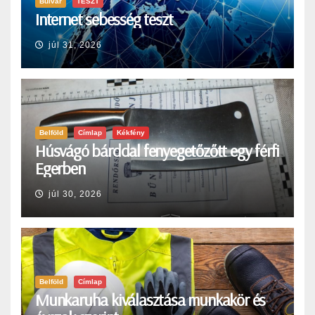
Bulvár
TESZT
Internet sebesség teszt
júl 31, 2026
Belföld
Címlap
Kékfény
Húsvágó bárddal fenyegetőzőtt egy férfi
Egerben
júl 30, 2026
Belföld
Címlap
Munkaruha kiválasztása munkakör és