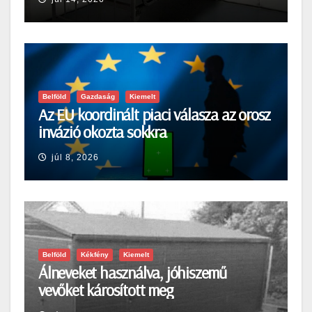
Belföld
Gazdaság
Kiemelt
Az EU koordinált piaci válasza az orosz
invázió okozta sokkra
júl 8, 2026
Belföld
Kékfény
Kiemelt
Álneveket használva, jóhiszemű
vevőket károsított meg