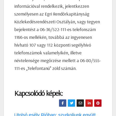
információval rendelkezik, jelentkezzen
személyesen az Egri Rendőrkapitányság
Közlekedésrendészeti Osztályán, vagy tegyen
bejelentést a 06-36/522-111-es telefonszám
1166-os mellékén, továbbá az ingyenesen
hívható 107 vagy 112 központi segélyhívó
telefonszámok valamelyikén, illetve
névtelensége megőrzése mellett a 06-80/555-
111-es „Telefontanú” zöld számán.
Kapcsolódó képek:
Bejegyzés
Utolsó esély Rióban: szurkoljunk együtt