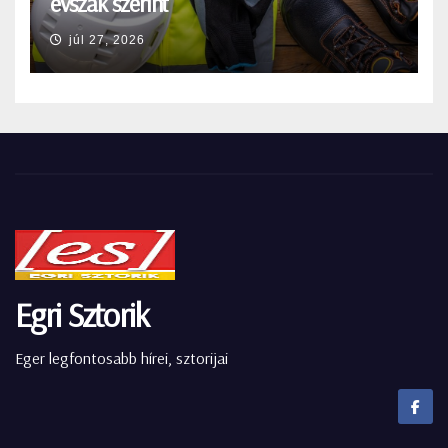
évszak szerint
júl 27, 2026
Egri Sztorik
Eger legfontosabb hírei, sztorijai