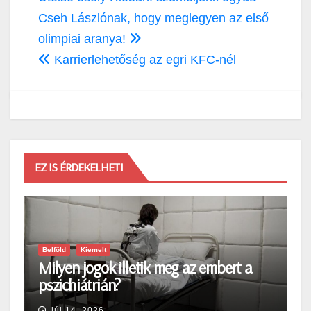
navigáció
Cseh Lászlónak, hogy meglegyen az első
olimpiai aranya!
Karrierlehetőség az egri KFC-nél
EZ IS ÉRDEKELHETI
Belföld
Kiemelt
Milyen jogok illetik meg az embert a
pszichiátrián?
júl 14, 2026