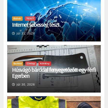
Bulvár
TESZT
Internet sebesség teszt
júl 31, 2026
Belföld
Címlap
Kékfény
Húsvágó bárddal fenyegetőzőtt egy férfi
Egerben
júl 30, 2026