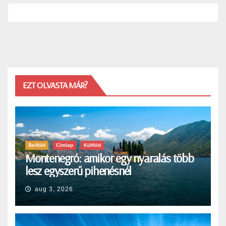
EZT OLVASTA MÁR?
Belföld
Címlap
Külföld
Montenegró: amikor egy nyaralás több
lesz egyszerű pihenésnél
aug 3, 2026