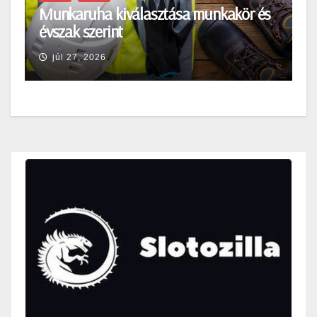
Munkaruha kiválasztása munkakör és
évszak szerint
júl 27, 2026