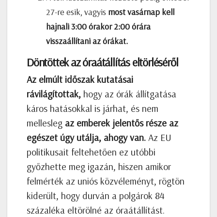
27-re esik, vagyis
most vasárnap
kell
hajnali 3:00 órakor 2:00 órára
visszaállítani az órákat.
Döntöttek az óraátállítás eltörléséről
Az elmúlt időszak kutatásai
rávilágítottak,
hogy az órák állítgatása
káros hatásokkal is járhat, és nem
mellesleg
az emberek jelentős része az
egészet úgy utálja, ahogy van.
Az EU
politikusait feltehetően ez utóbbi
győzhette meg igazán, hiszen amikor
felmérték az uniós közvéleményt, rögtön
kiderült, hogy durván a polgárok 84
százaléka eltörölné az óraátállítást.