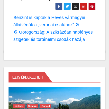
Bejegyzés
Benzint is kaptak a Heves vármegyei
navigáció
állatvédők a „veronai csatához”
Görögország: A szikrázóan napfényes
szigetek és történelmi csodák hazája
EZ IS ÉRDEKELHETI
Belföld
Címlap
Külföld