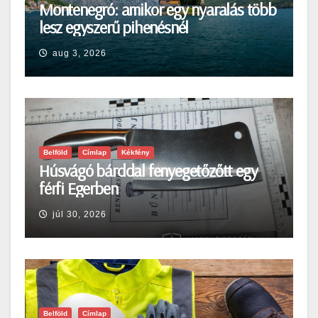
Montenegró: amikor egy nyaralás több
lesz egyszerű pihenésnél
aug 3, 2026
Belföld
Címlap
Kékfény
Húsvágó bárddal fenyegetőzőtt egy
férfi Egerben
júl 30, 2026
Belföld
Címlap