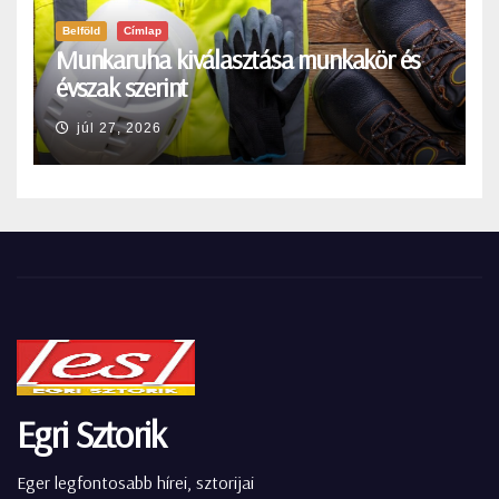
Belföld
Címlap
Munkaruha kiválasztása munkakör és
évszak szerint
júl 27, 2026
Egri Sztorik
Eger legfontosabb hírei, sztorijai