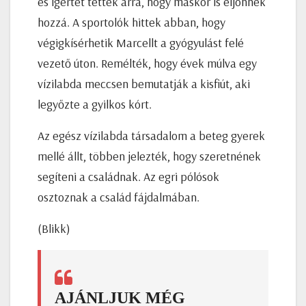
és ígértet tettek arra, hogy máskor is eljönnek
hozzá. A sportolók hittek abban, hogy
végigkísérhetik Marcellt a gyógyulást felé
vezető úton. Remélték, hogy évek múlva egy
vízilabda meccsen bemutatják a kisfiút, aki
legyőzte a gyilkos kórt.
Az egész vízilabda társadalom a beteg gyerek
mellé állt, többen jelezték, hogy szeretnének
segíteni a családnak. Az egri pólósok
osztoznak a család fájdalmában.
(Blikk)
AJÁNLJUK MÉG