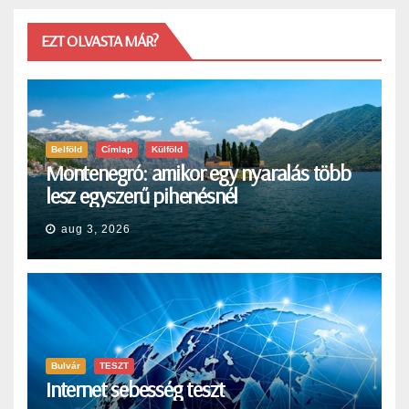
EZT OLVASTA MÁR?
Belföld
Címlap
Külföld
Montenegró: amikor egy nyaralás több
lesz egyszerű pihenésnél
aug 3, 2026
Bulvár
TESZT
Internet sebesség teszt