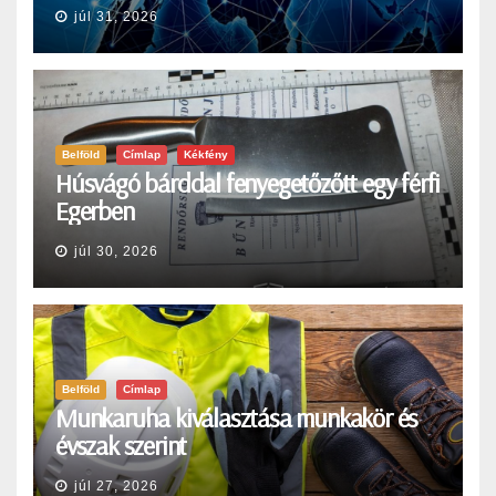
júl 31, 2026
Belföld
Címlap
Kékfény
Húsvágó bárddal fenyegetőzőtt egy férfi
Egerben
júl 30, 2026
Belföld
Címlap
Munkaruha kiválasztása munkakör és
évszak szerint
júl 27, 2026