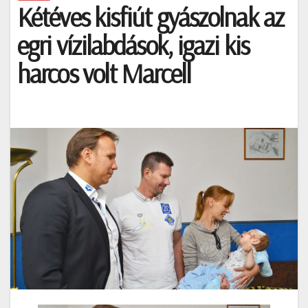
Kétéves kisfiút gyászolnak az
egri vízilabdások, igazi kis
harcos volt Marcell