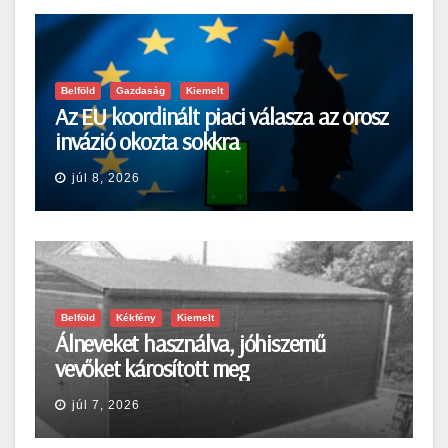
Belföld
Gazdaság
Kiemelt
Az EU koordinált piaci válasza az orosz
invázió okozta sokkra
júl 8, 2026
Belföld
Kékfény
Kiemelt
Álneveket használva, jóhiszemű
vevőket károsított meg
júl 7, 2026