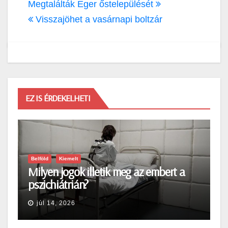
Bejegyzés
Megtalálták Eger őstelepülését
navigáció
Visszajöhet a vasárnapi boltzár
EZ IS ÉRDEKELHETI
Belföld
Kiemelt
Milyen jogok illetik meg az embert a
pszichiátrián?
júl 14, 2026