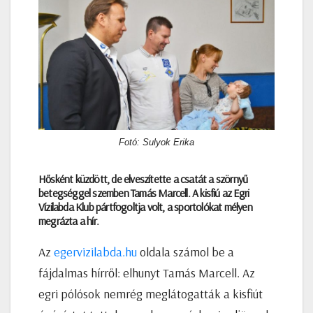
Fotó: Sulyok Erika
Hősként küzdött, de elveszítette a csatát a szörnyű
betegséggel szemben Tamás Marcell. A kisfiú az Egri
Vízilabda Klub pártfogoltja volt, a sportolókat mélyen
megrázta a hír.
Az
egervizilabda.hu
oldala számol be a
fájdalmas hírről: elhunyt Tamás Marcell. Az
egri pólósok nemrég meglátogatták a kisfiút