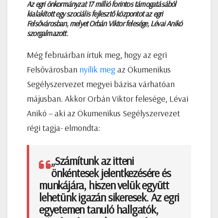
Az egri önkormányzat 17 millió forintos támogatásából
kialakított egy szociális fejlesztő központot az egri
Felsővárosban, melyet Orbán Viktor felesége, Lévai Anikó
szorgalmazott.
Még februárban írtuk meg, hogy az egri
Felsővárosban
nyílik meg
az Ökumenikus
Segélyszervezet megyei bázisa várhatóan
májusban. Akkor Orbán Viktor felesége, Lévai
Anikó – aki az Ökumenikus Segélyszervezet
régi tagja- elmondta:
„Számítunk az itteni
önkéntesek jelentkezésére és
munkájára, hiszen velük együtt
lehetünk igazán sikeresek. Az egri
egyetemen tanuló hallgatók,