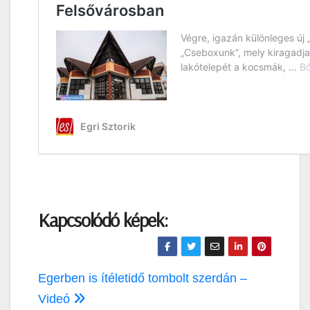
Kapcsolódó képek:
Bejegyzés
Egerben is ítéletidő tombolt szerdán –
navigáció
Videó