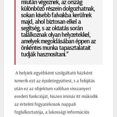
miután végeznek, az ország
különböző részein dolgozhatnak,
sokan kisebb falvakba kerülnek
majd, ahol biztosan elkel a
segítség, s az oktatás során
találkoznak olyan helyzetekkel,
amelyek megoldásában éppen az
önkéntes munka tapasztalatait
tudják hasznosítani.”
A helyiek egyébként szolgáltató házként
ismerik ezt az épületegyüttest, s a felújítás
után ez az objektum valóban visszanyeri
eredeti funkcióját, hiszen immár itt működik
az értelmi fogyatékosok nappali
foglalkoztatója, a lakossági információs