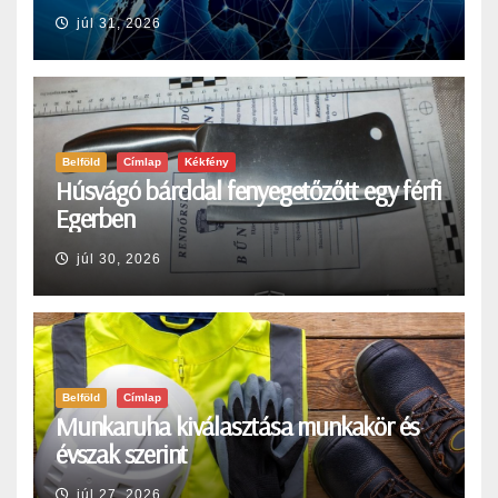
júl 31, 2026
Belföld
Címlap
Kékfény
Húsvágó bárddal fenyegetőzőtt egy férfi
Egerben
júl 30, 2026
Belföld
Címlap
Munkaruha kiválasztása munkakör és
évszak szerint
júl 27, 2026