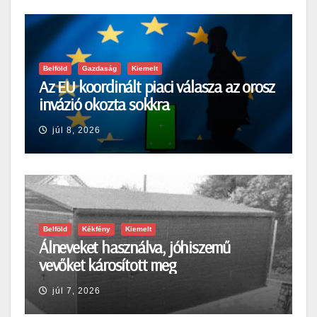
Belföld
Gazdaság
Kiemelt
Az EU koordinált piaci válasza az orosz
invázió okozta sokkra
júl 8, 2026
Belföld
Kékfény
Kiemelt
Álneveket használva, jóhiszemű
vevőket károsított meg
júl 7, 2026