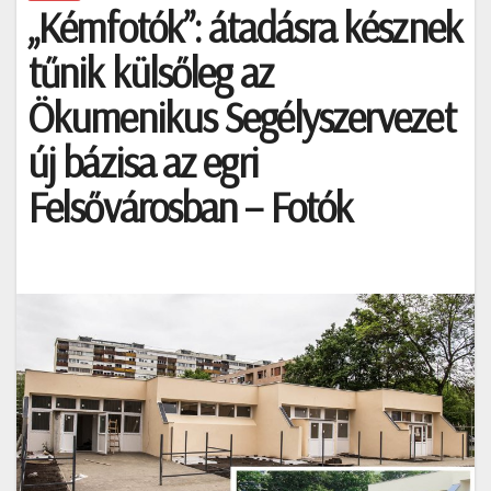
„Kémfotók”: átadásra késznek
tűnik külsőleg az
Ökumenikus Segélyszervezet
új bázisa az egri
Felsővárosban – Fotók