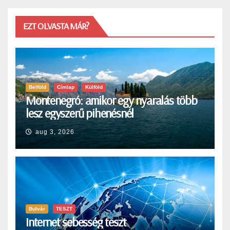
EZT OLVASTA MÁR?
Belföld
Címlap
Külföld
Montenegró: amikor egy nyaralás több
lesz egyszerű pihenésnél
aug 3, 2026
Bulvár
TESZT
Internet sebesség teszt