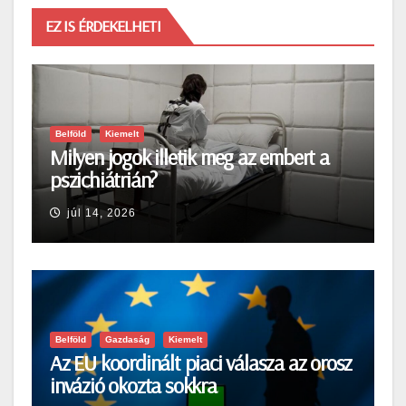
EZ IS ÉRDEKELHETI
Belföld
Kiemelt
Milyen jogok illetik meg az embert a
pszichiátrián?
júl 14, 2026
Belföld
Gazdaság
Kiemelt
Az EU koordinált piaci válasza az orosz
invázió okozta sokkra