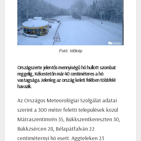
Fotó: Időkép
Országszerte jelentős mennyiségű hó hullott szombat
reggelig, Kékestetőn már 40 centiméteres a hó
vastagsága. Jelenleg az ország keleti felében többfelé
havazik.
Az Országos Meteorológiai Szolgálat adatai
szerint a 300 méter feletti települések közül
Mátraszentimrén 35, Bükkszentkereszten 30,
Bükkzsércen 28, Bélapátfalván 22
centiméternyi hó esett. Aggteleken 23