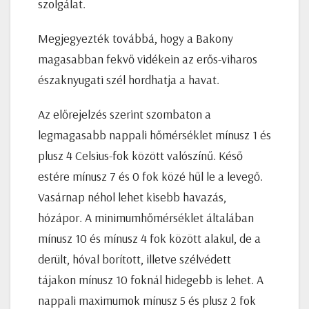
szolgálat.
Megjegyezték továbbá, hogy a Bakony
magasabban fekvő vidékein az erős-viharos
északnyugati szél hordhatja a havat.
Az előrejelzés szerint szombaton a
legmagasabb nappali hőmérséklet mínusz 1 és
plusz 4 Celsius-fok között valószínű. Késő
estére mínusz 7 és 0 fok közé hűl le a levegő.
Vasárnap néhol lehet kisebb havazás,
hózápor. A minimumhőmérséklet általában
mínusz 10 és mínusz 4 fok között alakul, de a
derült, hóval borított, illetve szélvédett
tájakon mínusz 10 foknál hidegebb is lehet. A
nappali maximumok mínusz 5 és plusz 2 fok