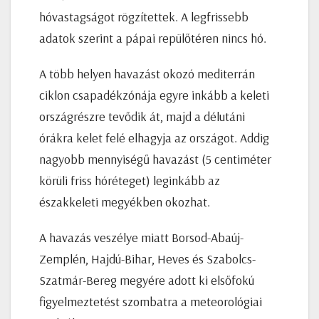
hóvastagságot rögzítettek. A legfrissebb
adatok szerint a pápai repülőtéren nincs hó.
A több helyen havazást okozó mediterrán
ciklon csapadékzónája egyre inkább a keleti
országrészre tevődik át, majd a délutáni
órákra kelet felé elhagyja az országot. Addig
nagyobb mennyiségű havazást (5 centiméter
körüli friss hóréteget) leginkább az
északkeleti megyékben okozhat.
A havazás veszélye miatt Borsod-Abaúj-
Zemplén, Hajdú-Bihar, Heves és Szabolcs-
Szatmár-Bereg megyére adott ki elsőfokú
figyelmeztetést szombatra a meteorológiai