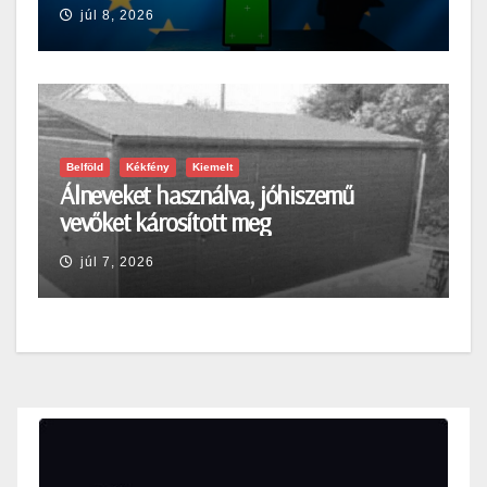
júl 8, 2026
Belföld
Kékfény
Kiemelt
Álneveket használva, jóhiszemű
vevőket károsított meg
júl 7, 2026