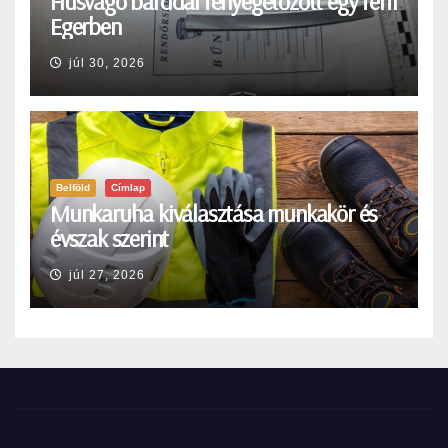
Húsvágó bárddal fenyegetőzőtt egy férfi
Egerben
júl 30, 2026
Belföld
Címlap
Munkaruha kiválasztása munkakör és
évszak szerint
júl 27, 2026