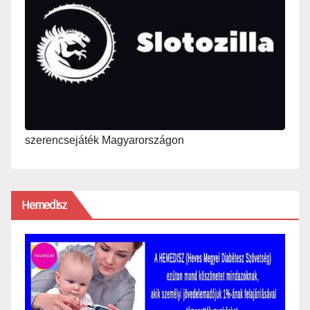
szerencsejáték Magyarországon
Hemedisz