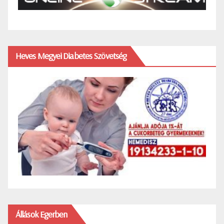
Heves Megyei Diabetes Szövetség
Állások Egerben