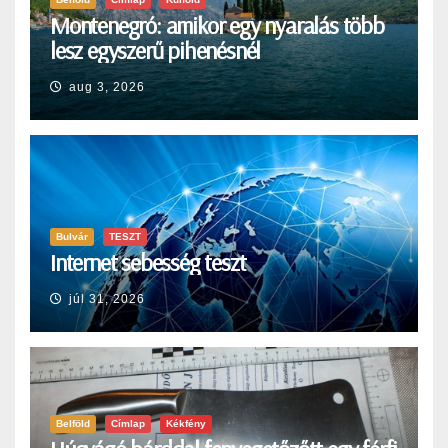
Montenegró: amikor egy nyaralás több
lesz egyszerű pihenésnél
aug 3, 2026
Bulvár
TESZT
Internet sebesség teszt
júl 31, 2026
Belföld
Címlap
Kékfény