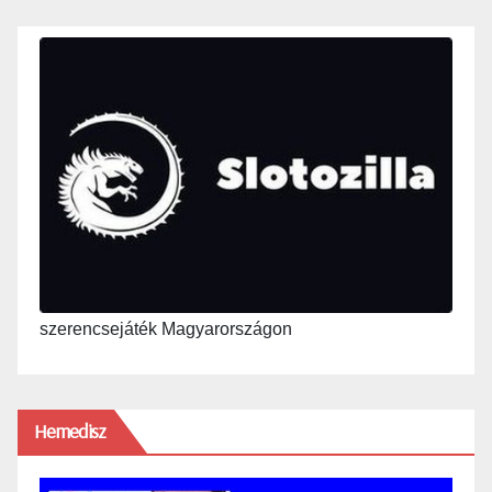
szerencsejáték Magyarországon
Hemedisz