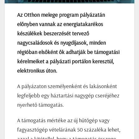
Az Otthon melege program pályázatán
előnyben vannak az energiatakarékos
készülékek beszerzését tervező
nagycsaládosok és nyugdíjasok, minden
régióban elsőként ők adhatják be támogatási
kérelmeiket a pályázati portálon keresztül,
elektronikus úton.
A pályázaton személyenként és lakásonként
legfeljebb egy háztartási nagygép cseréjéhez
nyerhető támogatás.
A támogatás mértéke az új hűtőgép vagy
fagyasztógép vételárának 50 százaléka lehet,
azzal a kitétellel, hogy a támogatás összege