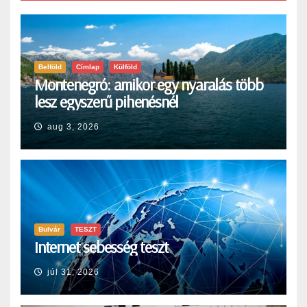
Belföld
Címlap
Külföld
Montenegró: amikor egy nyaralás több
lesz egyszerű pihenésnél
aug 3, 2026
Bulvár
TESZT
Internet sebesség teszt
júl 31, 2026