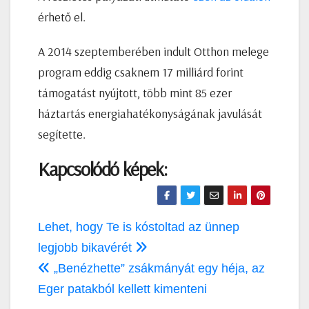
érhető el.
A 2014 szeptemberében indult Otthon melege
program eddig csaknem 17 milliárd forint
támogatást nyújtott, több mint 85 ezer
háztartás energiahatékonyságának javulását
segítette.
Kapcsolódó képek:
Bejegyzés
Lehet, hogy Te is kóstoltad az ünnep
navigáció
legjobb bikavérét
„Benézhette” zsákmányát egy héja, az
Eger patakból kellett kimenteni