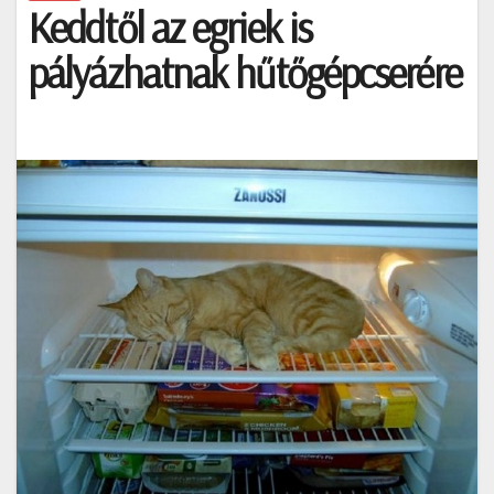
Keddtől az egriek is
pályázhatnak hűtőgépcserére