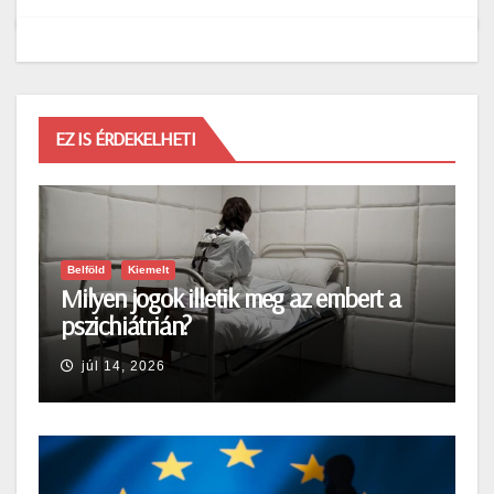
EZ IS ÉRDEKELHETI
Belföld
Kiemelt
Milyen jogok illetik meg az embert a
pszichiátrián?
júl 14, 2026