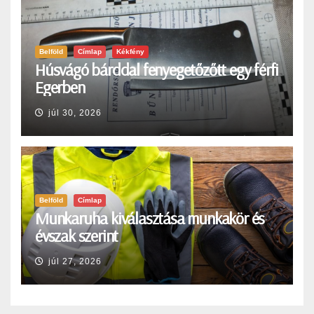
Belföld
Címlap
Kékfény
Húsvágó bárddal fenyegetőzőtt egy férfi
Egerben
júl 30, 2026
Belföld
Címlap
Munkaruha kiválasztása munkakör és
évszak szerint
júl 27, 2026