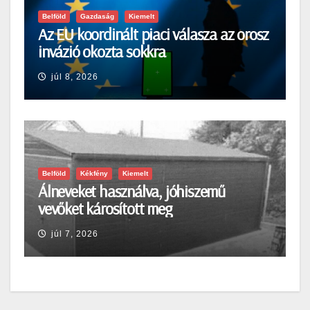
Belföld
Gazdaság
Kiemelt
Az EU koordinált piaci válasza az orosz
invázió okozta sokkra
júl 8, 2026
Belföld
Kékfény
Kiemelt
Álneveket használva, jóhiszemű
vevőket károsított meg
júl 7, 2026