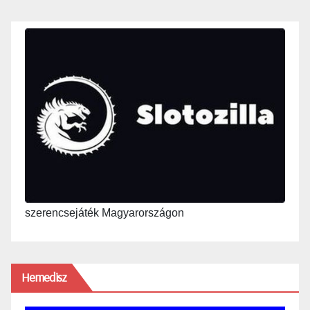
szerencsejáték Magyarországon
Hemedisz