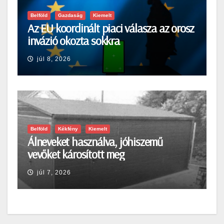
Belföld
Gazdaság
Kiemelt
Az EU koordinált piaci válasza az orosz
invázió okozta sokkra
júl 8, 2026
Belföld
Kékfény
Kiemelt
Álneveket használva, jóhiszemű
vevőket károsított meg
júl 7, 2026