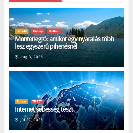
Belföld
Címlap
Külföld
Montenegró: amikor egy nyaralás több
lesz egyszerű pihenésnél
aug 3, 2026
Bulvár
TESZT
Internet sebesség teszt
júl 31, 2026