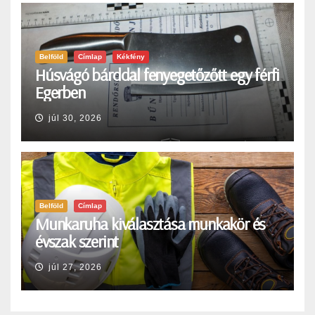
Belföld
Címlap
Kékfény
Húsvágó bárddal fenyegetőzőtt egy férfi
Egerben
júl 30, 2026
Belföld
Címlap
Munkaruha kiválasztása munkakör és
évszak szerint
júl 27, 2026