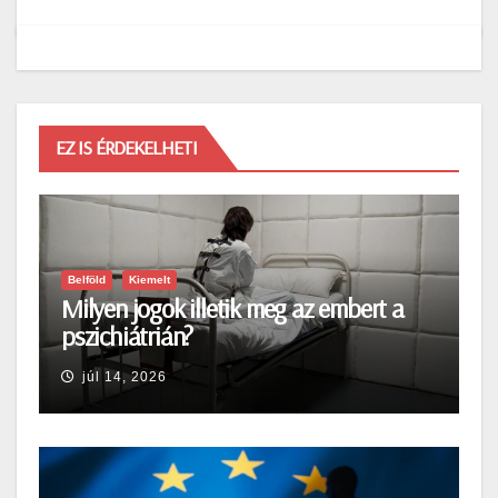
EZ IS ÉRDEKELHETI
Belföld
Kiemelt
Milyen jogok illetik meg az embert a
pszichiátrián?
júl 14, 2026