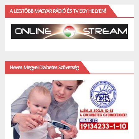
A LEGTÖBB MAGYAR RÁDIÓ ÉS TV EGY HELYEN!
Heves Megyei Diabetes Szövetség