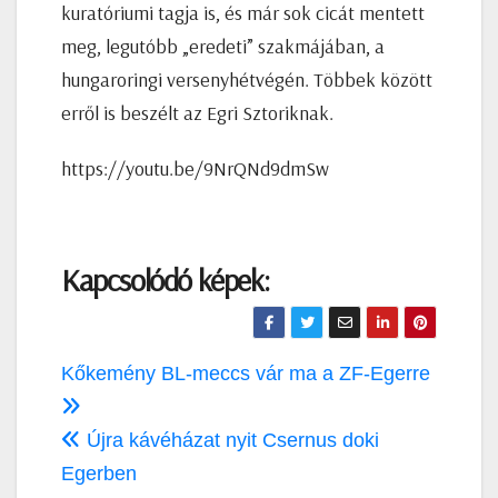
kuratóriumi tagja is, és már sok cicát mentett
meg, legutóbb „eredeti” szakmájában, a
hungaroringi versenyhétvégén. Többek között
erről is beszélt az Egri Sztoriknak.
https://youtu.be/9NrQNd9dmSw
Kapcsolódó képek:
Bejegyzés
Kőkemény BL-meccs vár ma a ZF-Egerre
navigáció
Újra kávéházat nyit Csernus doki
Egerben