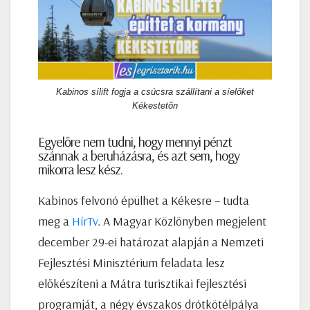
Kabinos sílift fogja a csúcsra szállítani a síelőket
Kékestetőn
Egyelőre nem tudni, hogy mennyi pénzt
szánnak a beruházásra, és azt sem, hogy
mikorra lesz kész.
Kabinos felvonó épülhet a Kékesre – tudta
meg a
HírTv
. A Magyar Közlönyben megjelent
december 29-ei határozat alapján a Nemzeti
Fejlesztési Minisztérium feladata lesz
előkészíteni a Mátra turisztikai fejlesztési
programját, a négy évszakos drótkötélpálya