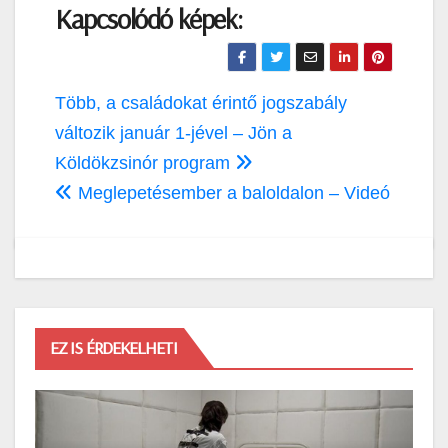
Kapcsolódó képek:
Bejegyzés
Több, a családokat érintő jogszabály
navigáció
változik január 1-jével – Jön a
Köldökzsinór program
Meglepetésember a baloldalon – Videó
EZ IS ÉRDEKELHETI