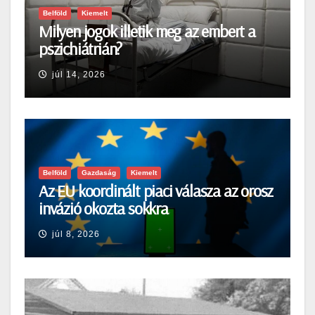
Belföld
Kiemelt
Milyen jogok illetik meg az embert a
pszichiátrián?
júl 14, 2026
Belföld
Gazdaság
Kiemelt
Az EU koordinált piaci válasza az orosz
invázió okozta sokkra
júl 8, 2026