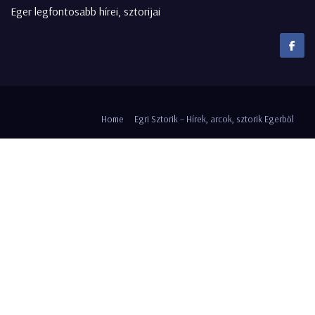
Eger legfontosabb hírei, sztorijai
Home
Egri Sztorik – Hírek, arcok, sztorik Egerből