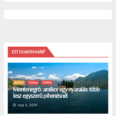
EZT OLVASTA MÁR?
Belföld
Címlap
Külföld
Montenegró: amikor egy nyaralás több
lesz egyszerű pihenésnél
aug 3, 2026