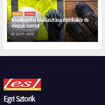
Belföld
Címlap
Munkaruha kiválasztása munkakör és
évszak szerint
júl 27, 2026
Egri Sztorik