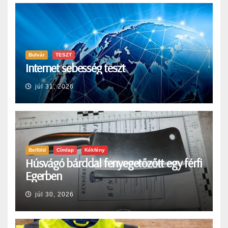
Bulvár
TESZT
Internet sebesség teszt
júl 31, 2026
Belföld
Címlap
Kékfény
Húsvágó bárddal fenyegetőzőtt egy férfi
Egerben
júl 30, 2026