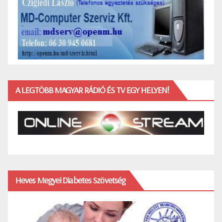
A LEGTÖBB MAGYAR RÁDIÓ ÉS TV EGY HELYEN!
Heves Megyei Diabetes Szövetség