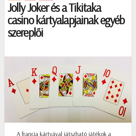
Jolly Joker és a Tikitaka
casino kártyalapjainak egyéb
szereplői
A francia kártyával játszható játékok a