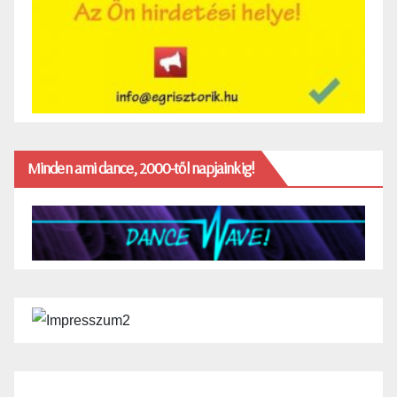
Minden ami dance, 2000-től napjainkig!