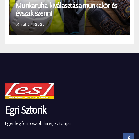
Munkaruha kiválasztása munkakör és
évszak szerint
júl 27, 2026
Egri Sztorik
Eger legfontosabb hírei, sztorijai