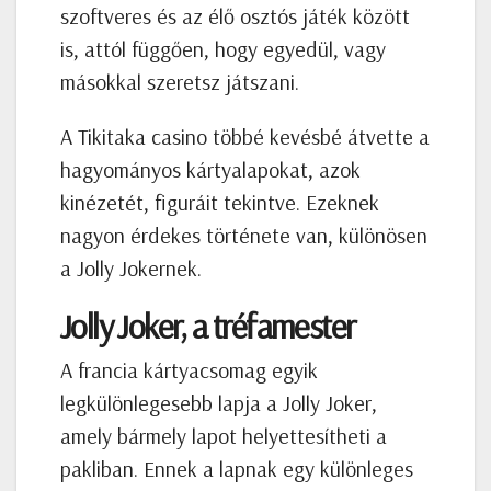
szoftveres és az élő osztós játék között
is, attól függően, hogy egyedül, vagy
másokkal szeretsz játszani.
A Tikitaka casino többé kevésbé átvette a
hagyományos kártyalapokat, azok
kinézetét, figuráit tekintve. Ezeknek
nagyon érdekes története van, különösen
a Jolly Jokernek.
Jolly Joker, a tréfamester
A francia kártyacsomag egyik
legkülönlegesebb lapja a Jolly Joker,
amely bármely lapot helyettesítheti a
pakliban. Ennek a lapnak egy különleges