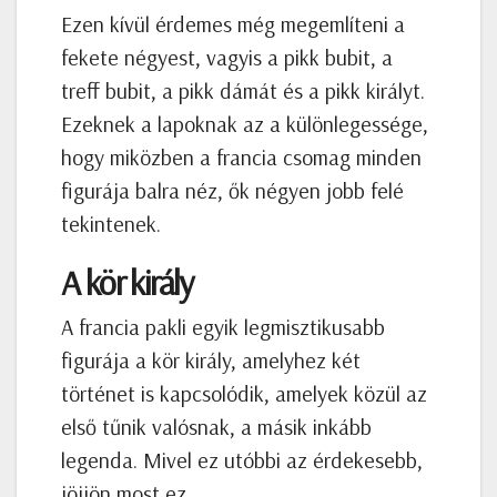
Ezen kívül érdemes még megemlíteni a
fekete négyest, vagyis a pikk bubit, a
treff bubit, a pikk dámát és a pikk királyt.
Ezeknek a lapoknak az a különlegessége,
hogy miközben a francia csomag minden
figurája balra néz, ők négyen jobb felé
tekintenek.
A kör király
A francia pakli egyik legmisztikusabb
figurája a kör király, amelyhez két
történet is kapcsolódik, amelyek közül az
első tűnik valósnak, a másik inkább
legenda. Mivel ez utóbbi az érdekesebb,
jöjjön most ez.