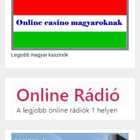
Legjobb magyar kaszinók