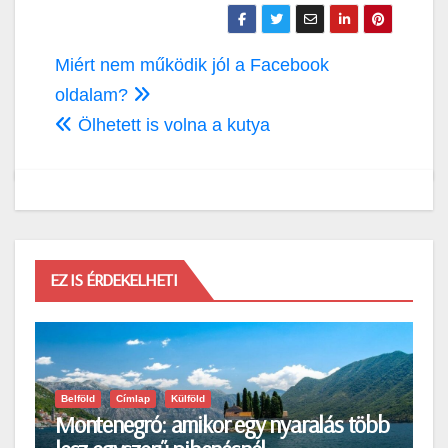
Bejegyzés
Miért nem működik jól a Facebook
navigáció
oldalam?
Ölhetett is volna a kutya
EZ IS ÉRDEKELHETI
Belföld
Címlap
Külföld
Montenegró: amikor egy nyaralás több