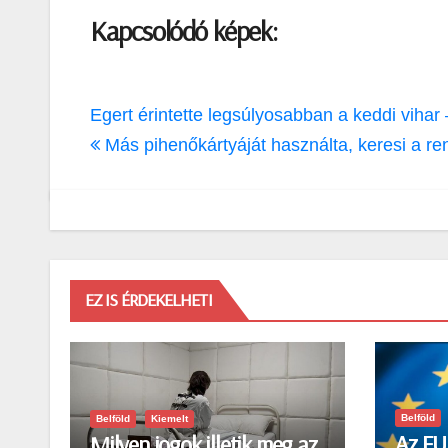
Kapcsolódó képek:
Bejegyzés
Egert érintette legsúlyosabban a keddi vihar
navigáció
Más pihenőkártyáját használta, keresi a r
EZ IS ÉRDEKELHETI
Belföld
Belföld
Kiemelt
Az EU 
Milyen jogok illetik meg az