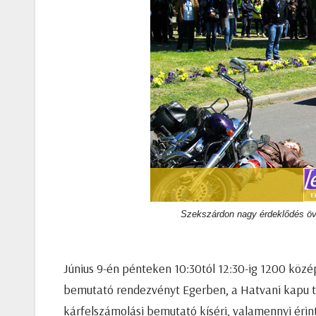
Szekszárdon nagy érdeklődés öve
Június 9-én pénteken 10:30tól 12:30-ig 1200 kö
bemutató rendezvényt Egerben, a Hatvani kapu tér
kárfelszámolási bemutató kíséri, valamennyi érint