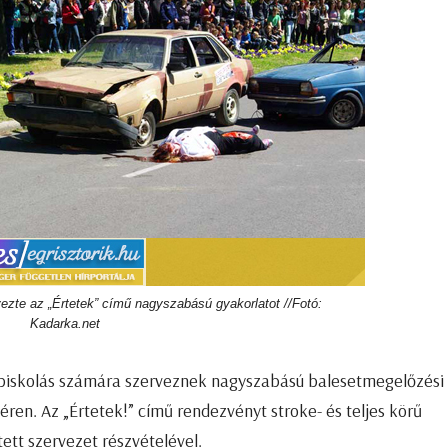
zte az „Értetek” című nagyszabású gyakorlatot //Fotó:
Kadarka.net
zépiskolás számára szerveznek nagyszabású balesetmegelőzési
en. Az „Értetek!” című rendezvényt stroke- és teljes körű
ett szervezet részvételével.