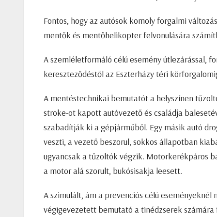
Fontos, hogy az autósok komoly forgalmi változás
mentők és mentőhelikopter felvonulására számít
A szemléletformáló célú esemény útlezárással, fo
kereszteződéstől az Eszterházy téri körforgalomig
A mentéstechnikai bemutatót a helyszínen tűzolt
stroke-ot kapott autóvezető és családja balesetéve
szabadítják ki a gépjárműből. Egy másik autó drog
veszti, a vezető beszorul, sokkos állapotban kiabá
ugyancsak a tűzoltók végzik. Motorkerékpáros bal
a motor alá szorult, bukósisakja leesett.
A szimulált, ám a prevenciós célú eseményekné
végigevezetett bemutató a tinédzserek számára f