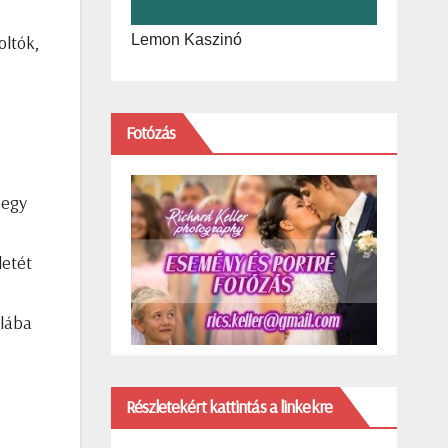
oltók,
Lemon Kaszinó
Fotózás
 egy
letét
 lába
Részletekért kattintás a linkekre