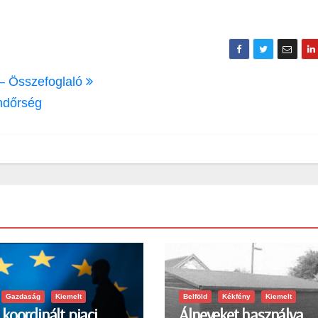
 – Összefoglaló
endőrség
Gazdaság
Kiemelt
Belföld
Kékfény
Kiemelt
koordinált piaci
Álneveket használva,