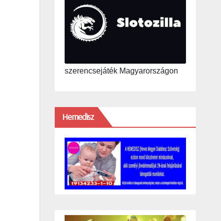
szerencsejáték Magyarországon
Hemedisz