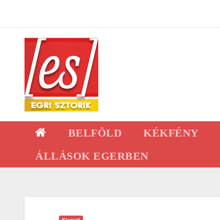
Skip
to
content
BELFÖLD
KÉKFÉNY
ÁLLÁSOK EGERBEN
Kiemelt