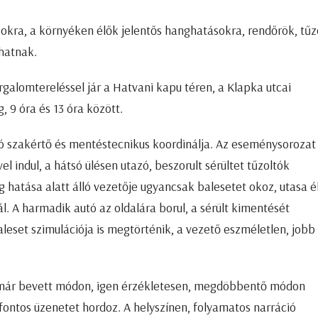
okra, a környéken élők jelentős hanghatásokra, rendőrök, tűz
hatnak.
rgalomtereléssel jár a Hatvani kapu téren, a Klapka utcai
, 9 óra és 13 óra között.
ó szakértő és mentéstecnikus koordinálja. Az eseménysorozat
l indul, a hátsó ülésen utazó, beszorult sérültet tűzoltók
 hatása alatt álló vezetője ugyancsak balesetet okoz, utasa é
l. A harmadik autó az oldalára borul, a sérült kimentését
eset szimulációja is megtörténik, a vezető eszméletlen, jobb
l már bevett módon, igen érzékletesen, megdöbbentő módon
ontos üzenetet hordoz. A helyszínen, folyamatos narráció