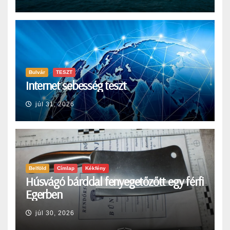
Bulvár
TESZT
Internet sebesség teszt
júl 31, 2026
Belföld
Címlap
Kékfény
Húsvágó bárddal fenyegetőzőtt egy férfi
Egerben
júl 30, 2026