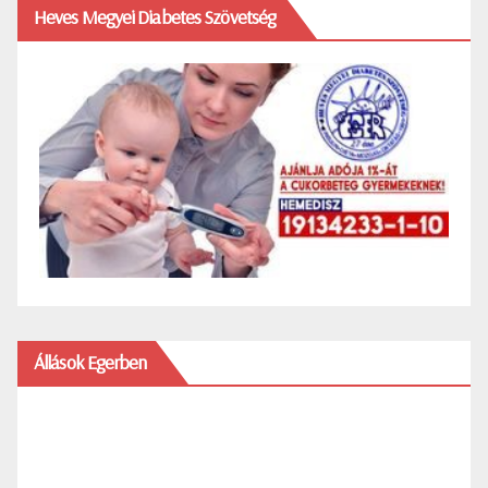
Heves Megyei Diabetes Szövetség
Állások Egerben