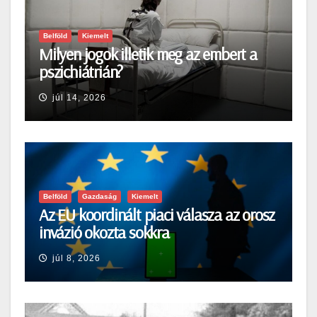
Belföld
Kiemelt
Milyen jogok illetik meg az embert a
pszichiátrián?
júl 14, 2026
Belföld
Gazdaság
Kiemelt
Az EU koordinált piaci válasza az orosz
invázió okozta sokkra
júl 8, 2026