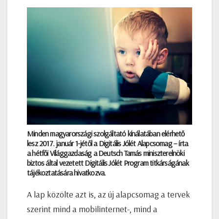
Minden magyarországi szolgáltató kínálatában elérhető
lesz 2017. január 1-jétől a Digitális Jólét Alapcsomag – írta
a hétfői Világgazdaság a Deutsch Tamás miniszterelnöki
biztos által vezetett Digitális Jólét Program titkárságának
tájékoztatására hivatkozva.
A lap közölte azt is, az új alapcsomag a tervek
szerint mind a mobilinternet-, mind a