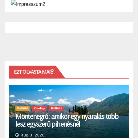
EZT OLVASTA MÁR?
Belföld
Címlap
Külföld
Montenegró: amikor egy nyaralás több
lesz egyszerű pihenésnél
aug 3, 2026