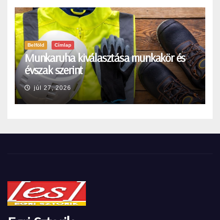
Belföld
Címlap
Munkaruha kiválasztása munkakör és
évszak szerint
júl 27, 2026