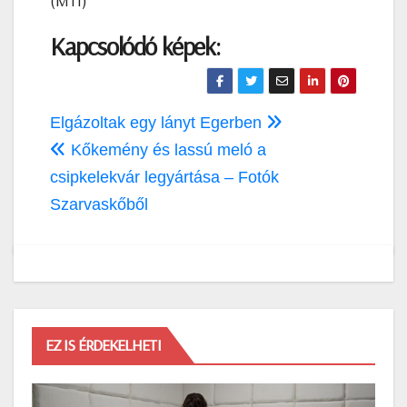
(MTI)
Kapcsolódó képek:
Bejegyzés
Elgázoltak egy lányt Egerben
navigáció
Kőkemény és lassú meló a
csipkelekvár legyártása – Fotók
Szarvaskőből
EZ IS ÉRDEKELHETI