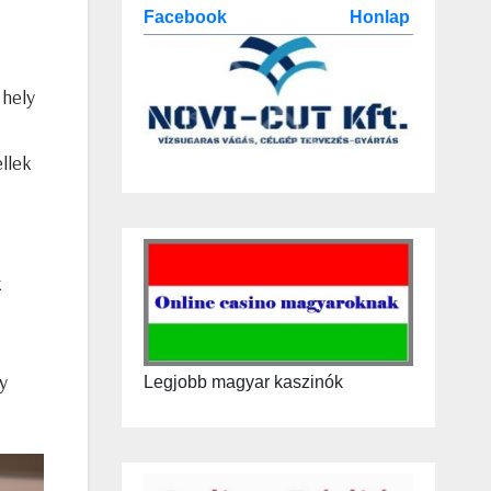
Facebook
Honlap
 hely
llek
k
y
Legjobb magyar kaszinók