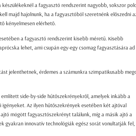
a készülékeknél a fagyasztó rendszerint nagyobb, sokszor pol
e kell majd hajolnunk, ha a fagyasztóból szeretnénk előszedni a
űtő kényelmesen elérhető.
esetében a fagyasztó rendszerint kisebb méretű. Kisebb
 aprócska lehet, ami csupán egy-egy csomag fagyasztására ad
lasztást jelenthetnek, érdemes a számunkra szimpatikusabb meg
 említett side-by-side hűtőszekrényekről, amelyek inkább a
 igényeket. Az ilyen hűtőszekrények esetében két ajtóval
 ajtó mögött fagyasztószekrényt találunk, míg a másik ajtó a
kek gyakran innovatív technológiák egész sorát vonultatják fel,