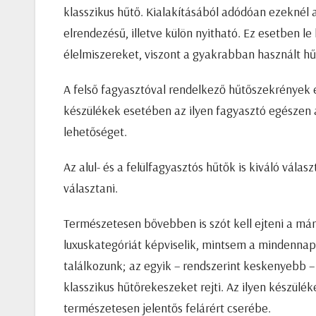
klasszikus hűtő. Kialakításából adódóan ezeknél 
elrendezésű, illetve külön nyitható. Ez esetben l
élelmiszereket, viszont a gyakrabban használt h
A felső fagyasztóval rendelkező hűtőszekrények 
készülékek esetében az ilyen fagyasztó egészen
lehetőséget.
Az alul- és a felülfagyasztós hűtők is kiváló vá
választani.
Természetesen bővebben is szót kell ejteni a már
luxuskategóriát képviselik, mintsem a mindennapi
találkozunk; az egyik – rendszerint keskenyebb –
klasszikus hűtőrekeszeket rejti. Az ilyen készülé
természetesen jelentős felárért cserébe.