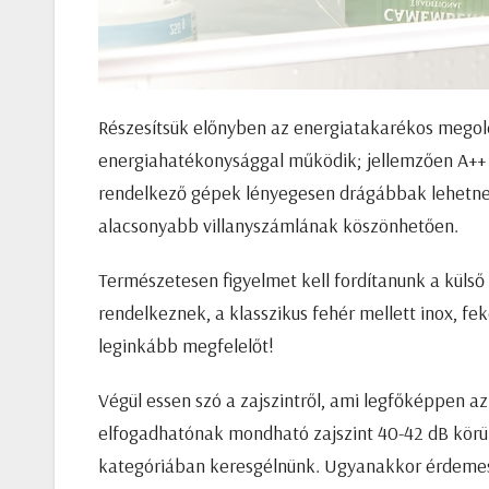
Részesítsük előnyben az energiatakarékos megol
energiahatékonysággal működik; jellemzően A++ é
rendelkező gépek lényegesen drágábbak lehetne
alacsonyabb villanyszámlának köszönhetően.
Természetesen figyelmet kell fordítanunk a külső
rendelkeznek, a klasszikus fehér mellett inox, fek
leginkább megfelelőt!
Végül essen szó a zajszintről, ami legfőképpen a
elfogadhatónak mondható zajszint 40-42 dB körü
kategóriában keresgélnünk. Ugyanakkor érdemes