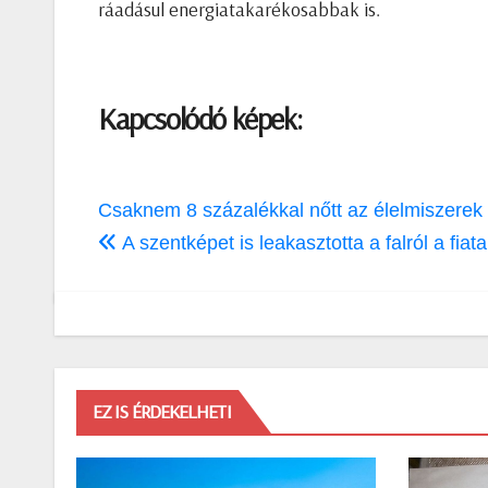
ráadásul energiatakarékosabbak is.
Kapcsolódó képek:
Bejegyzés
Csaknem 8 százalékkal nőtt az élelmiszerek 
navigáció
A szentképet is leakasztotta a falról a fiat
EZ IS ÉRDEKELHETI