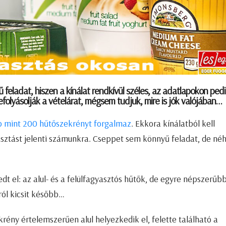
feladat, hiszen a kínálat rendkívül széles, az adatlapokon ped
folyásolják a vételárat, mégsem tudjuk, mire is jók valójában…
b mint 200 hűtőszekrényt forgalmaz
. Ekkora kínálatból kell
asztást jelenti számunkra. Cseppet sem könnyű feladat, de né
t el: az alul- és a felülfagyasztós hűtők, de egyre népszerűb
ról kicsit később…
rény értelemszerűen alul helyezkedik el, felette található a