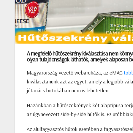
A megfelelő hűtőszekrény kiválasztása nem könnyű 
olyan tulajdonságok láthatók, amelyek alaposan be
Magyarország vezető webáruháza, az eMAG
töb
kiválasztanunk azt az egyet, amely a legjobb vál
jótanács birtokában nem is lehetetlen…
Hazánkban a hűtőszekrények két alaptípusa terjed
az úgynevezett side-by-side hűtők is. Ez utóbbiak
Az alulfagyasztós hűtők esetében a fagyasztószek