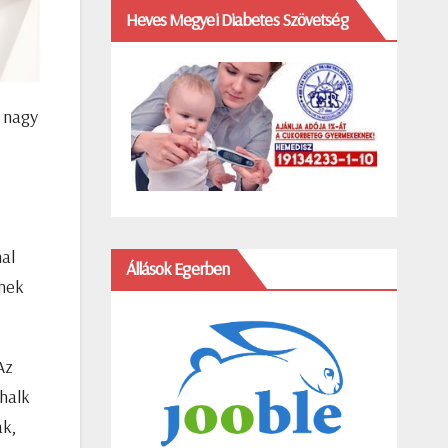
Heves Megyei Diabetes Szövetség
 nagy
nal
Állások Egerben
knek
Az
halk
ak,