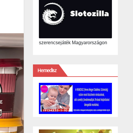
szerencsejáték Magyarországon
Hemedisz