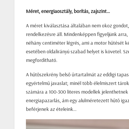
Méret, energiaosztály, borítás, zajszint…
A méret kiválasztása általában nem okoz gondot,
rendelkezésre áll. Mindenképpen figyeljünk arra, 
néhány centiméter légrés, ami a motor hűtését ké
esetében oldalirányú szabad helyet is követel. S
megfordítható.
A hűtőszekrény belső űrtartalmát az eddigi tapa
egyértelmű javaslat; minél több élelmiszert táro
számára a 100-300 literes modellek jelenthetnek 
energiapazarlás, ám egy alulméretezett hűtő iga
beférjenek az ételeink…