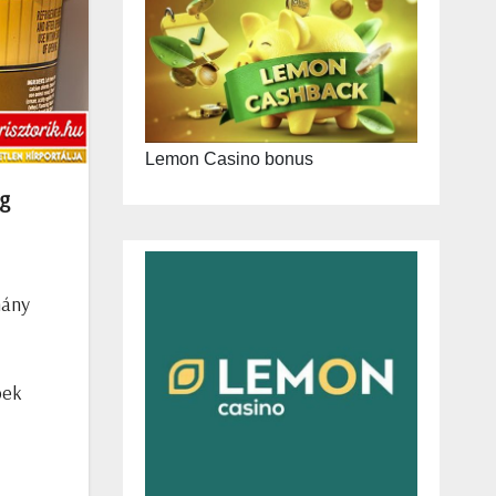
Lemon Casino bonus
ig
hány
bek