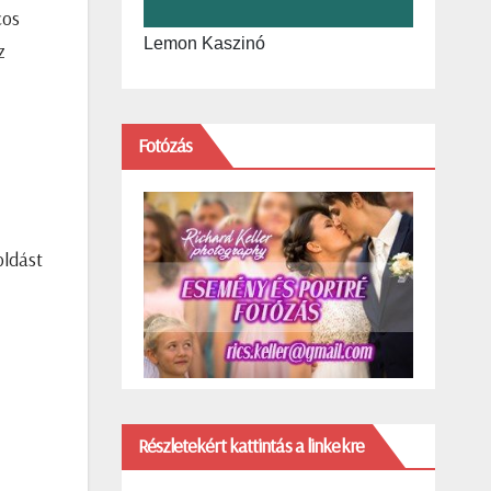
cos
Lemon Kaszinó
z
Fotózás
oldást
Részletekért kattintás a linkekre