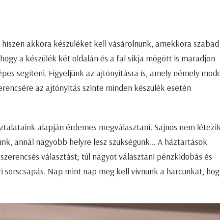
 hiszen akkora készüléket kell vásárolnunk, amekkora szabad
hogy a készülék két oldalán és a fal síkja mögött is maradjon
pes segíteni. Figyeljünk az ajtónyitásra is, amely némely mode
zerencsére az ajtónyitás szinte minden készülék esetén
sztalataink alapján érdemes megválasztani. Sajnos nem létezi
lunk, annál nagyobb helyre lesz szükségünk… A háztartások
szerencsés választást; túl nagyot választani pénzkidobás és
zi sorscsapás. Nap mint nap meg kell vívnunk a harcunkat, hog