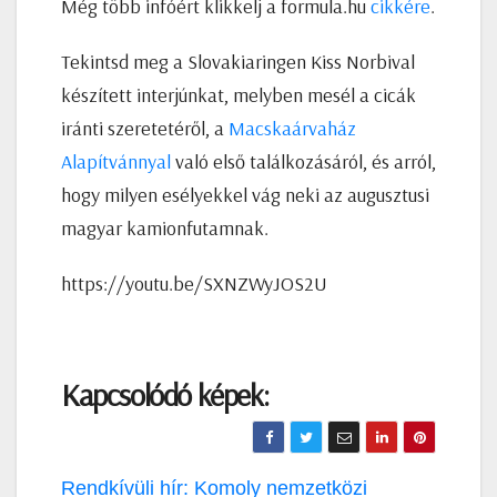
Még több infóért klikkelj a formula.hu
cikkére
.
Tekintsd meg a Slovakiaringen Kiss Norbival
készített interjúnkat, melyben mesél a cicák
iránti szeretetéről, a
Macskaárvaház
Alapítvánnyal
való első találkozásáról, és arról,
hogy milyen esélyekkel vág neki az augusztusi
magyar kamionfutamnak.
https://youtu.be/SXNZWyJOS2U
Kapcsolódó képek:
Bejegyzés
Rendkívüli hír: Komoly nemzetközi