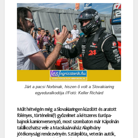
Járt a pacsi Norbinak, hiszen ő volt a Slovakiaring
egyeduralkodója //Fotó: Keller Richárd
Múlt hétvégén még a Slovakiaringen küzdött és aratott
fölényes, történelmi(!) győzelmet a kétszeres Európa-
bajnok kamionversenyző, most szombaton már Kápolnán
találkozhatsz vele a Macskaárvaház Alapítvány
jótékonysági rendezvényén. Sztárpilóta, veterán autók,