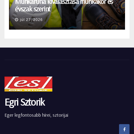
Munkaruha kiválasztása munkakör és
évszak szerint
júl 27, 2026
Egri Sztorik
Eger legfontosabb hírei, sztorijai