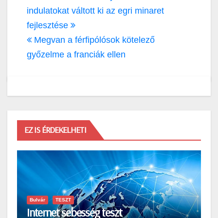
navigáció
indulatokat váltott ki az egri minaret
fejlesztése
Megvan a férfipólósok kötelező
győzelme a franciák ellen
EZ IS ÉRDEKELHETI
Bulvár
TESZT
Internet sebesség teszt