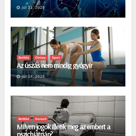
júl 31, 2026
Belföld
Címlap
Sport
Az úszás nem mindig gyógyír
júl 17, 2026
Belföld
Kiemelt
Milyen jogok illetik meg az embert a
pszichiátrián?