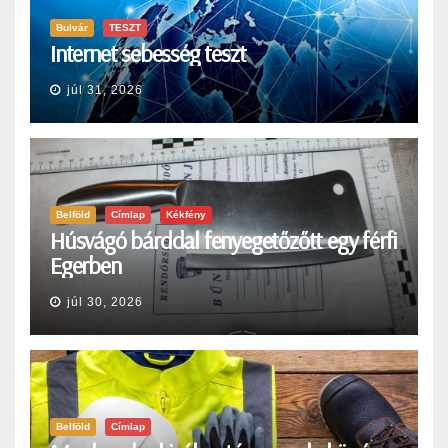
Bulvár
TESZT
Internet sebesség teszt
júl 31, 2026
Belföld
Címlap
Kékfény
Húsvágó bárddal fenyegetőzőtt egy férfi
Egerben
júl 30, 2026
Belföld
Címlap