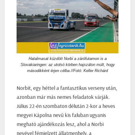
Hatalmasat küzdött Norbi a zárófutamon is a
Slovakiaringen: az utolsó körben hajszálon múlt, hogy
másodikként érjen célba //Fotó: Keller Richárd
Norbit, egy héttel a fantasztikus verseny után,
azonban már más nemes feladatok várják.
Július 22-én szombaton délután 2-kor a heves
megyei Kápolna nevű kis faluban ugyanis
megható ajándékozás lesz, ahol a Norbi
nevével fémjelzett állatmenhely, a