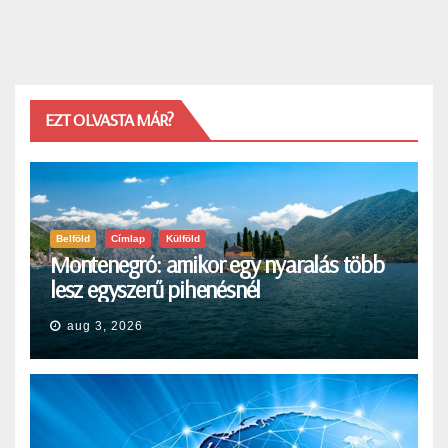
EZT OLVASTA MÁR?
Belföld
Címlap
Külföld
Montenegró: amikor egy nyaralás több
lesz egyszerű pihenésnél
aug 3, 2026