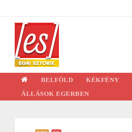
Skip
to
content
BELFÖLD
KÉKFÉNY
ÁLLÁSOK EGERBEN
Belföld
Fotó