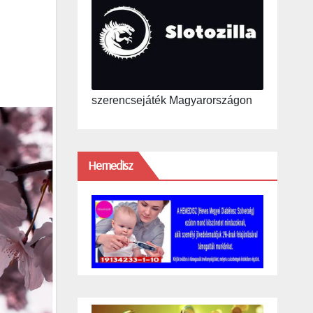
szerencsejáték Magyarországon
Hemedisz