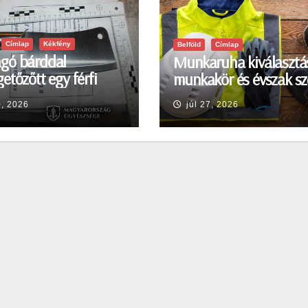
Címlap
Kékfény
Belföld
Címlap
gó bárddal
Munkaruha kiválasztá
etőzőtt egy férfi
munkakör és évszak sz
en
0, 2026
júl 27, 2026