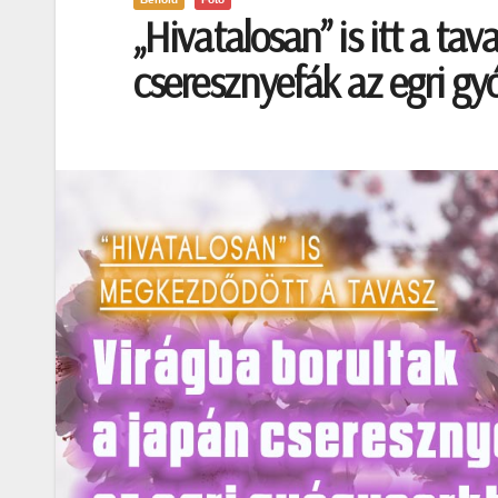
„Hivatalosan” is itt a ta
cseresznyefák az egri gy