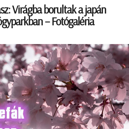
vasz: Virágba borultak a japán
ógyparkban – Fotógaléria