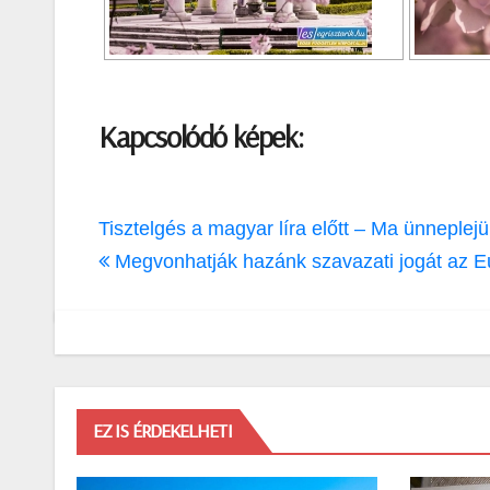
Kapcsolódó képek:
Bejegyzés
Tisztelgés a magyar líra előtt – Ma ünneple
navigáció
Megvonhatják hazánk szavazati jogát az E
EZ IS ÉRDEKELHETI