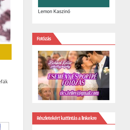
Lemon Kaszinó
Fotózás
efák
Részletekért kattintás a linkekre