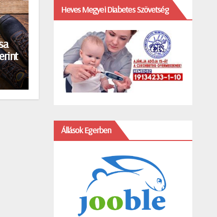
Heves Megyei Diabetes Szövetség
sa
erint
Állások Egerben