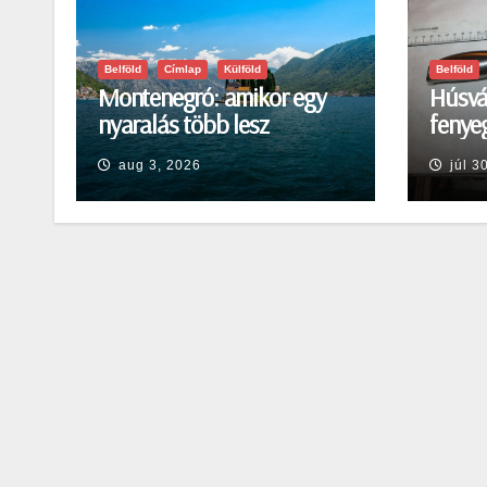
Belföld
Címlap
Külföld
Belföld
Montenegró: amikor egy
Húsvá
nyaralás több lesz
fenyeg
egyszerű pihenésnél
Egerb
aug 3, 2026
júl 3