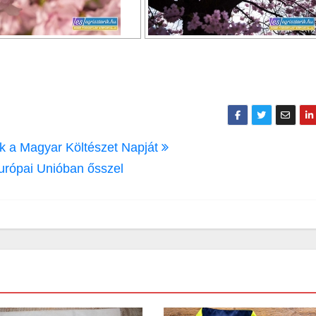
jük a Magyar Költészet Napját
urópai Unióban ősszel