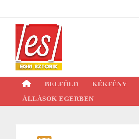
Skip
to
content
BELFÖLD
KÉKFÉNY
ÁLLÁSOK EGERBEN
Belföld