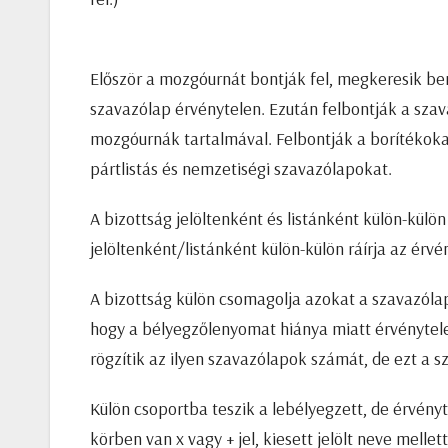
Először a mozgóurnát bontják fel, megkeresik ben
szavazólap érvénytelen. Ezután felbontják a szav
mozgóurnák tartalmával. Felbontják a borítékokat
pártlistás és nemzetiségi szavazólapokat.
A bizottság jelöltenként és listánként külön-külö
jelöltenként/listánként külön-külön ráírja az érv
A bizottság külön csomagolja azokat a szavazólap
hogy a bélyegzőlenyomat hiánya miatt érvénytel
rögzítik az ilyen szavazólapok számát, de ezt a 
Külön csoportba teszik a lebélyegzett, de érvény
körben van x vagy + jel, kiesett jelölt neve melle