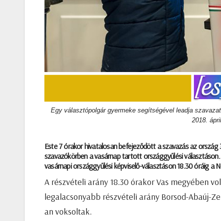
Egy választópolgár gyermeke segítségével leadja szavazat
2018. ápr
Este 7 órakor hivatalosan befejeződött a szavazás az ország 3
szavazókörben a vasárnap tartott országgyűlési választáson. A
vasárnapi országgyűlési képviselő-választáson 18.30 óráig a Ne
A részvételi arány 18.30 órakor Vas megyében vol
legalacsonyabb részvételi arány Borsod-Abaúj-Z
an voksoltak.