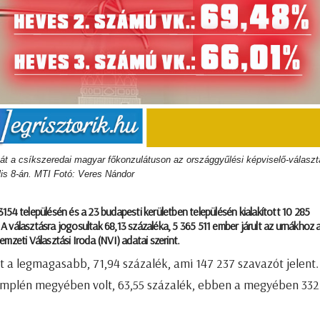
át a csíkszeredai magyar főkonzulátuson az országgyűlési képviselő-válasz
ilis 8-án. MTI Fotó: Veres Nándor
154 településén és a 23 budapesti kerületben településén kialakított 10 285
 választásra jogosultak 68,13 százaléka, 5 365 511 ember járult az urnákhoz 
mzeti Választási Iroda (NVI) adatai szerint.
t a legmagasabb, 71,94 százalék, ami 147 237 szavazót jelent.
emplén megyében volt, 63,55 százalék, ebben a megyében 332