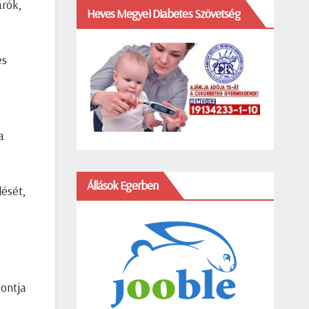
arók,
Heves Megyei Diabetes Szövetség
és
a
Állások Egerben
ését,
bontja