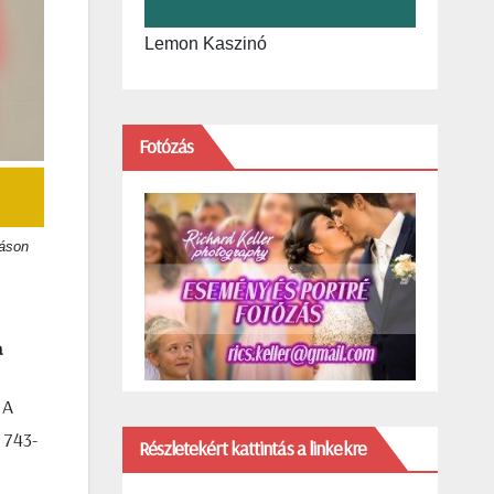
Lemon Kaszinó
Fotózás
táson
a
 A
 743-
Részletekért kattintás a linkekre