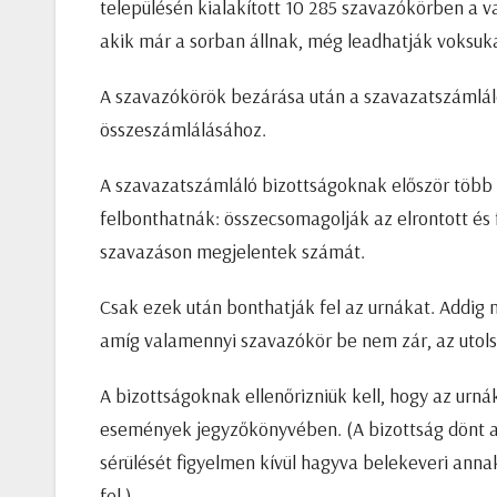
településén kialakított 10 285 szavazókörben a v
akik már a sorban állnak, még leadhatják voksuk
A szavazókörök bezárása után a szavazatszámlál
összeszámlálásához.
A szavazatszámláló bizottságoknak először több a
felbonthatnák: összecsomagolják az elrontott és 
szavazáson megjelentek számát.
Csak ezek után bonthatják fel az urnákat. Addig
amíg valamennyi szavazókör be nem zár, az utolsó
A bizottságoknak ellenőrizniük kell, hogy az urnák
események jegyzőkönyvében. (A bizottság dönt arr
sérülését figyelmen kívül hagyva belekeveri anna
fel.)