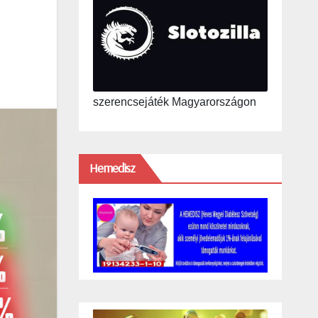
szerencsejáték Magyarországon
Hemedisz