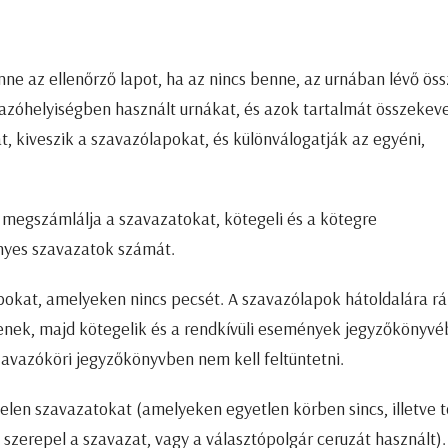
ne az ellenőrző lapot, ha az nincs benne, az urnában lévő öss
azóhelyiségben használt urnákat, és azok tartalmát összekeve
, kiveszik a szavazólapokat, és különválogatják az egyéni,
n megszámlálja a szavazatokat, kötegeli és a kötegre
ényes szavazatok számát.
okat, amelyeken nincs pecsét. A szavazólapok hátoldalára ráí
enek, majd kötegelik és a rendkívüli események jegyzőkönyv
szavazóköri jegyzőkönyvben nem kell feltüntetni.
telen szavazatokat (amelyeken egyetlen körben sincs, illetve 
tt szerepel a szavazat, vagy a választópolgár ceruzát használt).