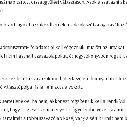
asárnap tartott országgyűlési választáson. Azok a szavazni ak
at.
ó bizottságok hozzákezdhetnek a voksok szétválogatásához 
dminisztratív feladatot el kell végezniük, mielőtt az urnákat
fel nem használt szavazólapokat, és jegyzőkönyvben rögzítik 
 nem kezdik el a szavazókörökből érkező eredményadatok közl
 választópolgár is le nem adta a voksát.
 sértetlenek-e, ha nem, akkor ezt rögzíteniük kell a rendkívüli
ól, hogy – az eset körülményeit is figyelembe véve – az urna
k tartalmát a többi szavazólap közé, vagy a sérült urnát nem 