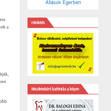
zes
Hirdetés
rik a
rják,
ében
Részletekért kattintás a képre
több