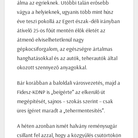
álma az egrieknek. Utóbbi talán erősebb
vágya a helyieknek, ugyanis több mint húsz
éve teszi pokollá az Egert észak–déli irányban
átívelő 25-ös főút mentén élők életét az
átmenő elviselhetetlenül nagy
gépkocsiforgalom, az egészségre ártalmas
hanghatásokkal és az autók, teherautók által
okozott szennyező anyagokkal.
Bár korábban a baloldali városvezetés, majd a
Fidesz-KDNP is „beígérte” az elkerülő út
megépítését, sajnos – szokás szerint – csak
üres ígéret maradt a „tehermentesítés”.
A héten azonban ismét halvány reménysugár
csillant fel azzal, hogy a közgyűlés csütörtökön