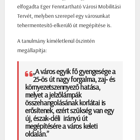
elfogadta Eger Fenntartható Városi Mobilitási
Tervét, melyben szerepel egy városunkat
tehermentesítő-elkerülő út megépítése is.
A tanulmány kíméletlenül őszintén
megállapítja:
„A város egyik fő gyengesége a
25‐ös út nagy forgalma, zaj‐ és
környezetszennyező hatása,
melyet a jelzőlámpák
összehangolásának korlátai is
erősítenek, ezért szükség van egy
új, észak‐déli irányú út
megépítésére a város keleti
oldalán.”