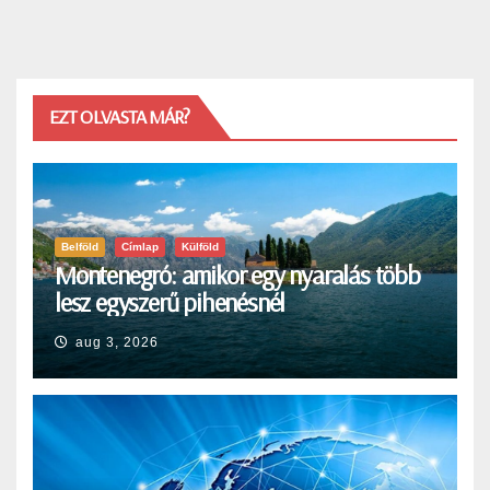
EZT OLVASTA MÁR?
Belföld
Címlap
Külföld
Montenegró: amikor egy nyaralás több
lesz egyszerű pihenésnél
aug 3, 2026