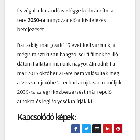
És végül a határidő is eléggé kiábrándító: a
terv
2030-ra
irányozza elő a kivitelezés
befejezését.
Bár addig már „csak” 13 évet kell várnunk, a
mégis misztikusan hangzó, sci-fi filmekbe illő
dátum hallatán merjünk nagyot álmodni: ha
már 2015 október 21-ére nem valósultak meg
a Vissza a jövőbe 2 technikai újításai, reméljük,
2030-ra az egri közbeszerzést már repülő
autókra és légi folyosókra írják ki…
Kapcsolódó képek: