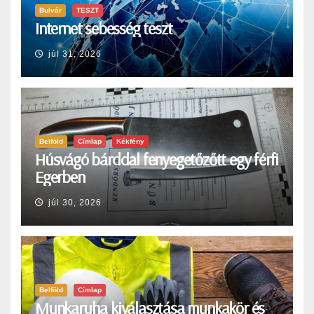
Bulvár
TESZT
Internet sebesség teszt
júl 31, 2026
Belföld
Címlap
Kékfény
Húsvágó bárddal fenyegetőzőtt egy férfi
Egerben
júl 30, 2026
Belföld
Címlap
Munkaruha kiválasztása munkakör és