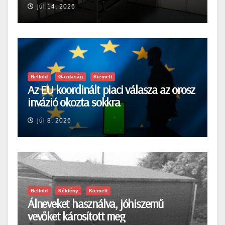
júl 14, 2026
Belföld
Gazdaság
Kiemelt
Az EU koordinált piaci válasza az orosz
invázió okozta sokkra
júl 8, 2026
Belföld
Kékfény
Kiemelt
Álneveket használva, jóhiszemű
vevőket károsított meg