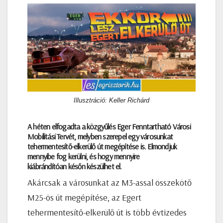
Illusztráció: Keller Richárd
A héten elfogadta a közgyűlés Eger Fenntartható Városi
Mobilitási Tervét, melyben szerepel egy városunkat
tehermentesítő-elkerülő út megépítése is. Elmondjuk
mennyibe fog kerülni, és hogy mennyire
kiábrándítóan későn készülhet el.
Akárcsak a városunkat az M3-assal összekötő
M25-ös út megépítése, az Egert
tehermentesítő-elkerülő út is több évtizedes