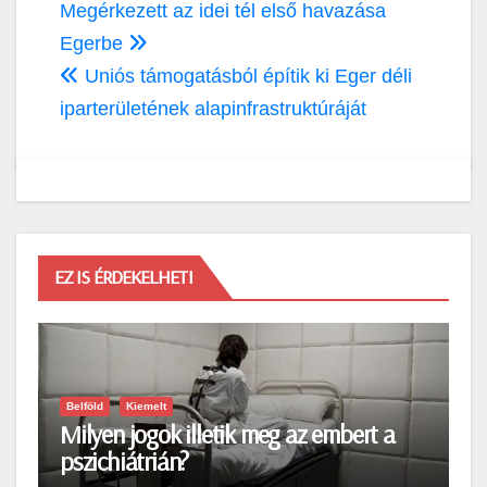
Bejegyzés
Megérkezett az idei tél első havazása
navigáció
Egerbe
Uniós támogatásból építik ki Eger déli
iparterületének alapinfrastruktúráját
EZ IS ÉRDEKELHETI
Belföld
Kiemelt
Milyen jogok illetik meg az embert a
pszichiátrián?