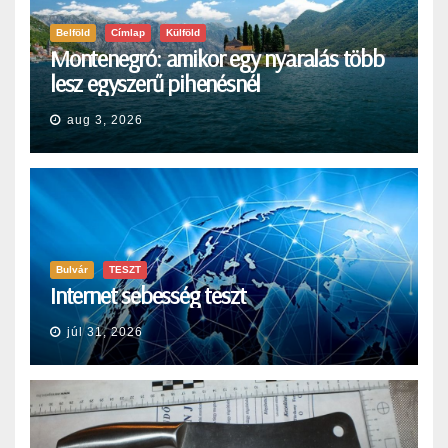
Belföld
Címlap
Külföld
Montenegró: amikor egy nyaralás több
lesz egyszerű pihenésnél
aug 3, 2026
Bulvár
TESZT
Internet sebesség teszt
júl 31, 2026