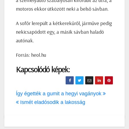
a személyautó szabályosan kifordult az útra, a
motoros ekkor ütközött neki a belső sávban.
A sofőr lerepült a kétkerekűről, járműve pedig
nekicsapódott egy, a másik sávban haladó
autónak.
Forrás: heol.hu
Kapcsolódó képek:
Bejegyzés
Így égették a gumit a hegyi vagányok
navigáció
Ismét eladósodik a lakosság