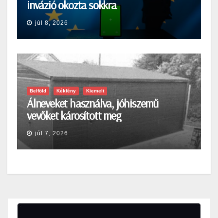
invázió okozta sokkra
júl 8, 2026
Belföld
Kékfény
Kiemelt
Álneveket használva, jóhiszemű
vevőket károsított meg
júl 7, 2026