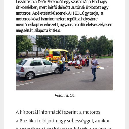
Lezárták a a Deák Ferenc út egy szakaszát a Hadnagy
út közelében, mert hétfő délelőtt autónak ütközött egy
motoros. Az életéért küzdenek.
A HEOL úgy tudja, a
motoros közel harminc métert repült, a helyszínre
mentőhelikopter érkezett, ugyanis a sofőr életveszélyesen
megsérült, állapota kritikus.
Fotó: HEOL
A hírportál információi szerint a motoros
a Bazilika felől jött nagy sebességgel, amikor