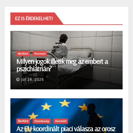
EZ IS ÉRDEKELHETI
Belföld
Kiemelt
Milyen jogok illetik meg az embert a
pszichiátrián?
júl 14, 2026
Belföld
Gazdaság
Kiemelt
Az EU koordinált piaci válasza az orosz