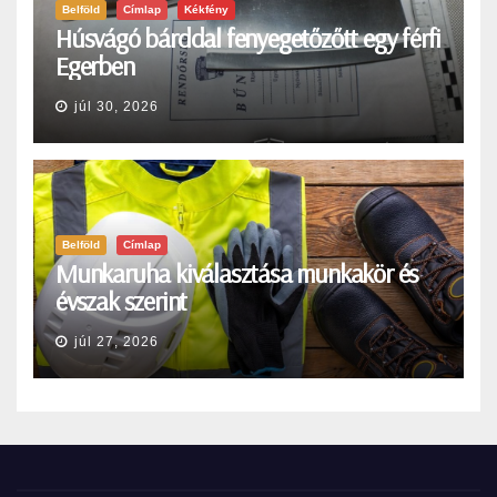
Belföld
Címlap
Kékfény
Húsvágó bárddal fenyegetőzőtt egy férfi
Egerben
júl 30, 2026
Belföld
Címlap
Munkaruha kiválasztása munkakör és
évszak szerint
júl 27, 2026