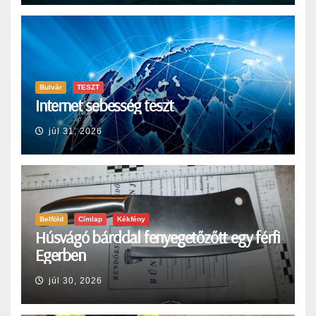
Bulvár
TESZT
Internet sebesség teszt
júl 31, 2026
Belföld
Címlap
Kékfény
Húsvágó bárddal fenyegetőzőtt egy férfi
Egerben
júl 30, 2026