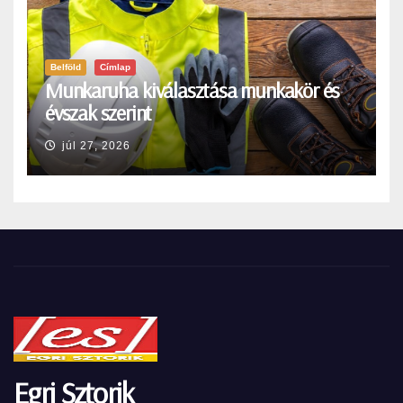
Belföld
Címlap
Munkaruha kiválasztása munkakör és
évszak szerint
júl 27, 2026
Egri Sztorik