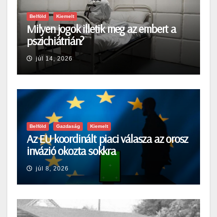
Belföld
Kiemelt
Milyen jogok illetik meg az embert a
pszichiátrián?
júl 14, 2026
Belföld
Gazdaság
Kiemelt
Az EU koordinált piaci válasza az orosz
invázió okozta sokkra
júl 8, 2026